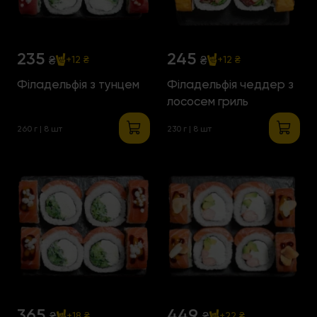
235
245
₴
₴
+12 ₴
+12 ₴
Філадельфія з тунцем
Філадельфія чеддер з
лососем гриль
260 г | 8 шт
230 г | 8 шт
365
449
₴
₴
+18 ₴
+22 ₴