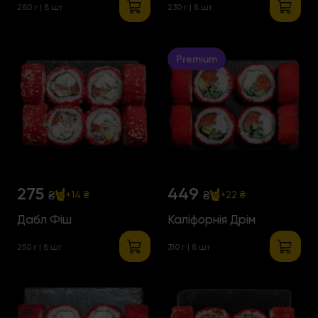
280 г | 8 шт
230 г | 8 шт
Premium
275
449
₴
₴
+14 ₴
+22 ₴
Дабл Фіш
Каліфорнія Дрім
250 г | 8 шт
310 г | 8 шт