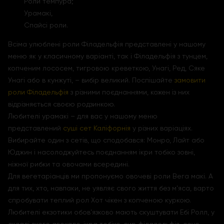
Роли темпура;
Урамакі,
Спайсі роли.
Всіма улюблені роли Філадельфія представлені у нашому
меню як у класичному варіанті, так і Філадельфія з тунцем,
копченим лососем, тигровою креветкою, Унагі, Ред, Сяке
Унагі або в кунжуті, – вибір великий. Поспішайте
замовити
роли Філадельфія
з різними поєднаннями, кожен із них
відрізняється своєю родзинкою.
Любителі урамакі – для вас у нашому меню
представлений
суші сет Каліфорнія
у різних варіаціях.
Вибирайте один з сетів, що сподобався: Монро, Лайт або
Юджин і насолоджуйтесь поєднанням ікри тобіко зовні,
ніжної рибки та овочами всередині.
Для вегетаріанців ми пропонуємо овочеві роли Вега макі. А
для тих, хто, навпаки, не уявляє свого життя без м'яса, варто
спробувати теплий рол Хот чікен з копченою куркою.
Любителі екзотики обов'язково мають скуштувати Ебі Ролл, у