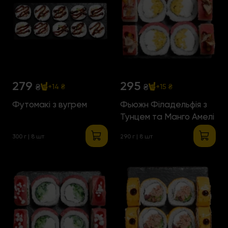
279
295
₴
₴
+14 ₴
+15 ₴
Футомакі з вугрем
Фьюжн Філадельфія з
Тунцем та Манго Амелі
300 г | 8 шт
290 г | 8 шт