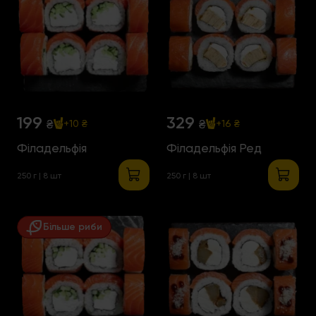
199
329
₴
₴
+10 ₴
+16 ₴
Філадельфія
Філадельфія Ред
250 г | 8 шт
250 г | 8 шт
Більше риби