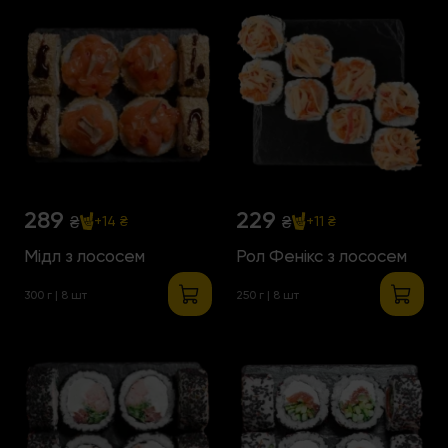
289
229
₴
₴
+14 ₴
+11 ₴
Мідл з лососем
Рол Фенікс з лососем
300 г | 8 шт
250 г | 8 шт