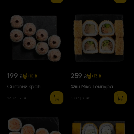
199
259
₴
₴
+10 ₴
+13 ₴
Сніговий краб
Фіш Мікс Темпура
260 г | 8 шт
300 г | 8 шт