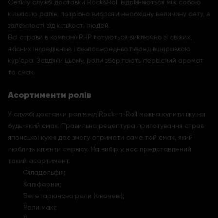
Сети у службі доставки Rock&Roll відрізняються між собою
кількістю ролів, потрібно вибрати необхідну величину сету, в
залежності від кількості людей.
Всі страви в компанії РНР готуються виключно зі свіжих,
якісних інгредієнтів і безпосередньо перед відправкою
кур'єра. Завдяки цьому, роли зберігають первісний аромат
та смак.
Асортименти ролів
У службі доставки ролів від Rock-n-Roll можна купити їжу на
будь-який смак. Правильна рецептура приготування страв
японської кухні дає змогу отримати саме той смак, який
люблять клієнти сервісу. На вибір у нас представлений
такий асортимент:
Філадельфія;
Каліфорнія;
Вегетаріанські роли (овочеві);
Роли макі;