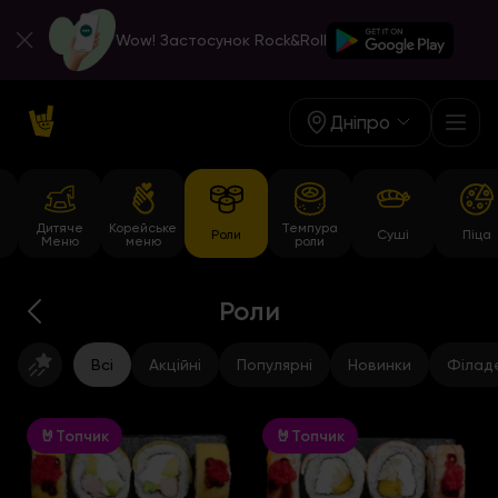
Wow! Застосунок Rock&Roll
Дніпро
Дитяче
Корейське
Темпура
Роли
Суші
Піца
Меню
меню
роли
Роли
Всі
Акційні
Популярні
Новинки
Філад
🤘Топчик
🤘Топчик