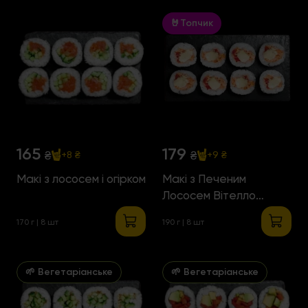
🤘Топчик
165
179
₴
₴
+8 ₴
+9 ₴
Макі з лососем і огірком
Макі з Печеним
Лососем Вітелло
Тонато
170 г | 8 шт
190 г | 8 шт
🌱 Вегетаріанське
🌱 Вегетаріанське