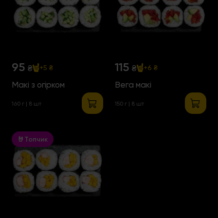
95
115
₴
₴
+5 ₴
+6 ₴
Макі з огірком
Вега макі
160 г | 8 шт
150 г | 8 шт
🤘Топчик