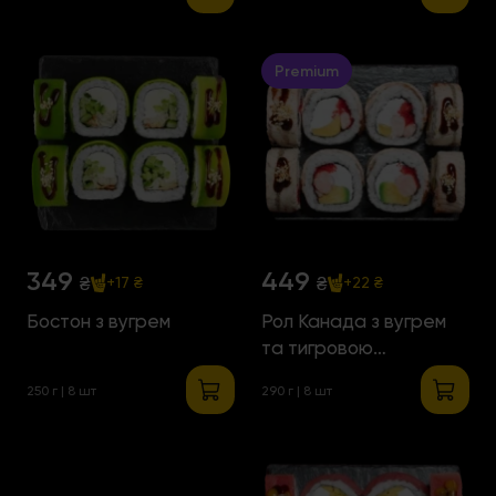
Premium
349
449
₴
₴
+17 ₴
+22 ₴
Бостон з вугрем
Рол Канада з вугрем
та тигровою
креветкою
250 г | 8 шт
290 г | 8 шт