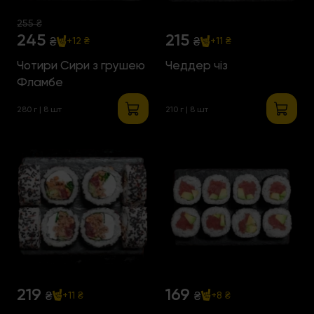
255 ₴
245
215
₴
₴
+12 ₴
+11 ₴
Чотири Сири з грушею
Чеддер чіз
Фламбе
280 г | 8 шт
210 г | 8 шт
219
169
₴
₴
+11 ₴
+8 ₴