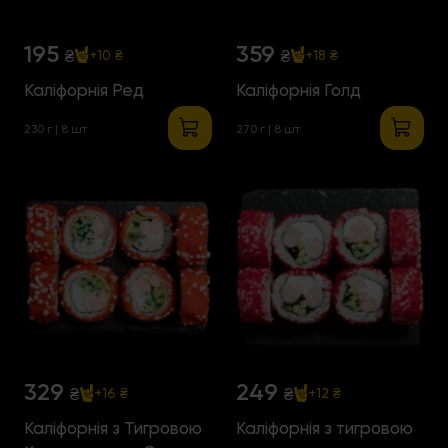
195
359
₴
₴
+10 ₴
+18 ₴
Каліфорнія Ред
Каліфорнія Голд
230 г | 8 шт
270 г | 8 шт
329
249
₴
₴
+16 ₴
+12 ₴
Каліфорнія з Тигровою
Каліфорнія з тигровою