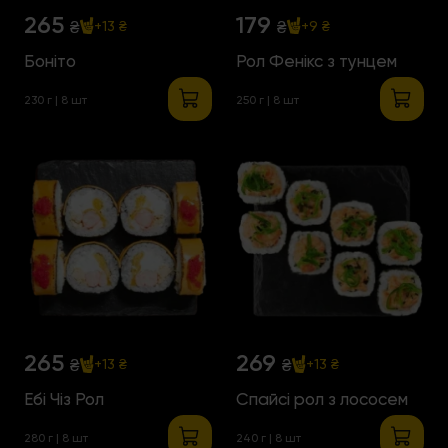
265
179
₴
₴
+13 ₴
+9 ₴
Боніто
Рол Фенікс з тунцем
230 г | 8 шт
250 г | 8 шт
265
269
₴
₴
+13 ₴
+13 ₴
Ебі Чіз Рол
Спайсі рол з лососем
280 г | 8 шт
240 г | 8 шт