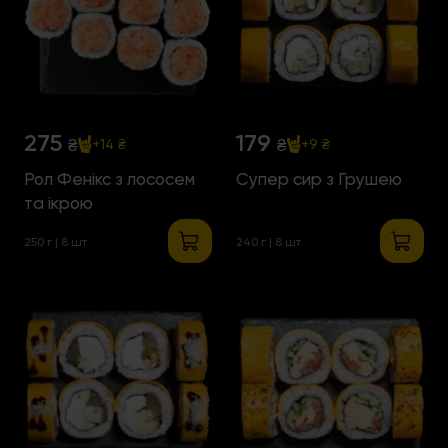
275
179
₴
₴
+14 ₴
+9 ₴
Рол Фенікс з лососем
Супер сир з Грушею
та ікрою
250 г | 8 шт
240 г | 8 шт