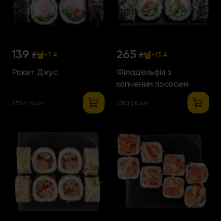
139
265
₴
₴
+7 ₴
+13 ₴
Рокет Джус
Філадельфія з
копченим лососем
230 г | 8 шт
230 г | 8 шт