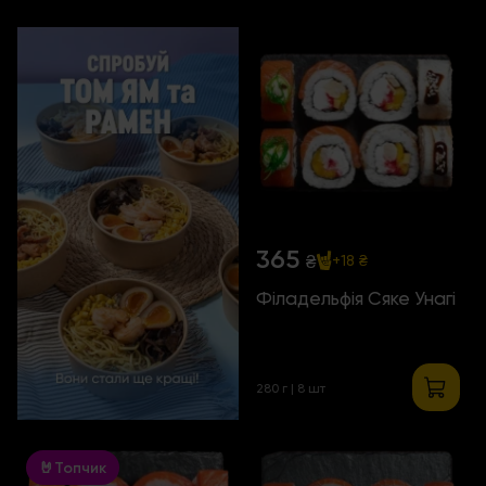
365
₴
+18 ₴
Філадельфія Сяке Унагі
280 г | 8 шт
🤘Топчик