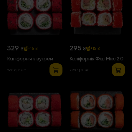
329
295
₴
₴
+16 ₴
+15 ₴
Каліфорнія з вугрем
Каліфорнія Фіш Мікс 2.0
260 г | 8 шт
290 г | 8 шт