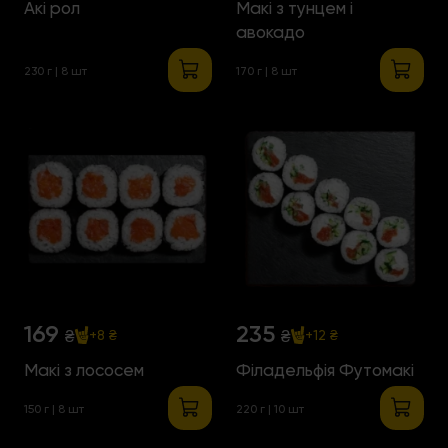
Акі рол
Макі з тунцем і
авокадо
230 г | 8 шт
170 г | 8 шт
169
235
₴
₴
+8 ₴
+12 ₴
Макі з лососем
Філадельфія Футомакі
150 г | 8 шт
220 г | 10 шт