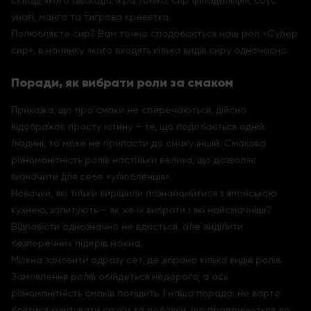
складі якого авокадо, ікра тобіко, сир філадельфія, соус
унагі, манго та тигрова креветка.
Полюбляєте сир? Вам точно сподобається наш рол «Супер
сир», в начинку якого входять кілька видів сиру одночасно.
Поради, як вибрати роли за смаком
Приказка, що про смаки не сперечаються, дійсно
відображає просту істину – те, що подобається одній
людині, то може не припасти до смаку іншій. Смакова
різноманітність ролів настільки велика, що дозволяє
визначити для себе «улюбленців».
Новачки, які тільки вирішили познайомитися з японською
кухнею, запитують – як же їх вибрати і які найсмачніші?
Відповісти однозначно не вдасться, але виділити
безперечних лідерів можна.
Можна замовити одразу сет, де зібрано кілька видів ролів.
Замовлення ролів обійдеться недорого, а ось
різноманітність смаків потішить. І наша порада: не варто
боятися куштувати соуси та добавки, що пропонуються до