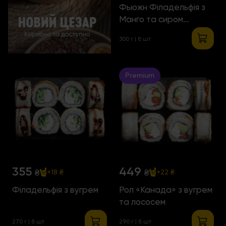
Фьюжн Філадельфія з
Манго та сиром
Чеддер
300 г | 8 шт
Premium
355
449
₴
₴
+18 ₴
+22 ₴
Філадельфія з вугрем
Рол «Канада» з вугрем
та лососем
270 г | 8 шт
290 г | 8 шт