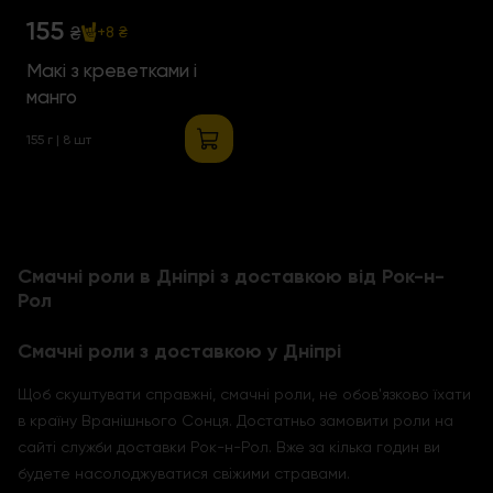
155
₴
+8 ₴
Макі з креветками і
манго
155 г | 8 шт
Смачні роли в Дніпрі з доставкою від Рок-н-
Рол
Смачні роли з доставкою у Дніпрі
Щоб скуштувати справжні, смачні роли, не обов'язково їхати
в країну Вранішнього Сонця. Достатньо замовити роли на
сайті служби доставки Рок-н-Рол. Вже за кілька годин ви
будете насолоджуватися свіжими стравами.