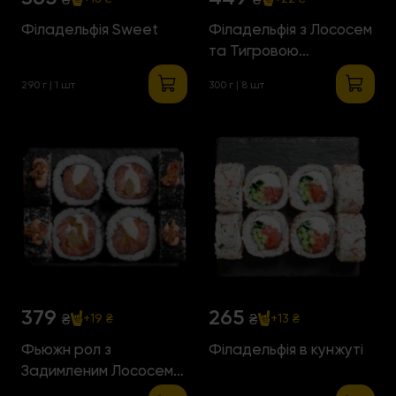
Філадельфія Sweet
Філадельфія з Лососем
та Тигровою
Креветкою
290 г | 1 шт
300 г | 8 шт
379
265
₴
₴
+19 ₴
+13 ₴
Фьюжн рол з
Філадельфія в кунжуті
Задимленим Лососем
та грушею Фламбе