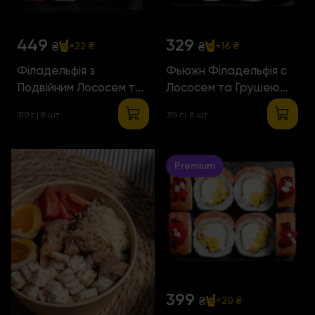
449
329
₴
₴
+22 ₴
+16 ₴
Філадельфія з
Фьюжн Філадельфія с
Подвійним Лососем та
Лососем та Грушею
Авокадо
Фламбе
310 г | 8 шт
315 г | 8 шт
Premium
399
₴
+20 ₴