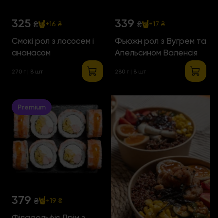
325
339
₴
₴
+16 ₴
+17 ₴
Смокі рол з лососем і
Фьюжн рол з Вугрем та
ананасом
Апельсином Валенсія
270 г | 8 шт
280 г | 8 шт
Premium
379
₴
+19 ₴
Філадельфія Дрім з