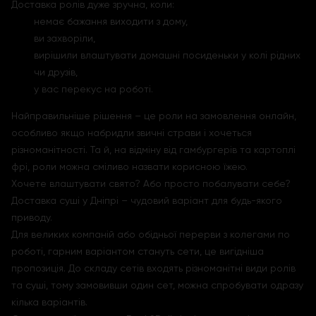
Доставка ролів дуже зручна, коли:
немає бажання виходити з дому,
ви захворіли,
вирішили влаштувати домашні посиденьки у колі рідних
чи друзів,
у вас перекус на роботі.
Найправильніше рішення – це роли на замовлення онлайн,
особливо якщо набридли звичні страви і хочеться
різноманітності. Та й, на відміну від гамбургерів та картоплі
фрі, роли можна сміливо назвати корисною їжею.
Хочете влаштувати свято? Або просто побалувати себе?
Доставка суші у Дніпрі – чудовий варіант для будь-якого
приводу.
Для великих компаній або обідньої перерви з колегами по
роботі, гарним варіантом стануть сети, це вигідніша
пропозиція. До складу сетів входять різноманітні види ролів
та суші, тому замовивши один сет, можна спробувати одразу
кілька варіантів.