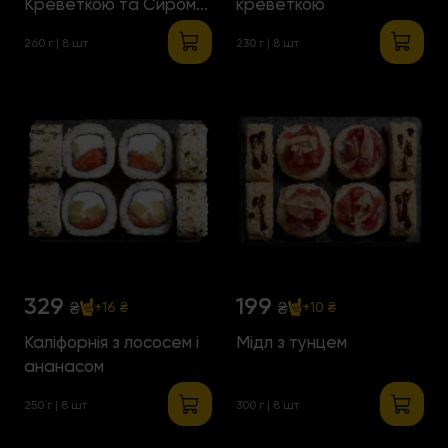
Креветкою та Сиром
креветкою
Чеддер
260 г | 8 шт
230 г | 8 шт
329
199
₴
₴
+16 ₴
+10 ₴
Каліфорнія з лососем і
Мідл з тунцем
ананасом
250 г | 8 шт
300 г | 8 шт