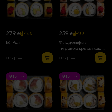
279
259
₴
₴
+14 ₴
+13 ₴
Ебі Рол
Філадельфія з
тигровою креветкою і
манго
240 г | 8 шт
240 г | 8 шт
🤘Топчик
🤘Топчик