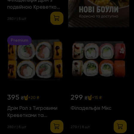
подвійною Креветкою
та Манго
280 г | 8 шт
Premium
395
299
₴
₴
+20 ₴
+15 ₴
Дрім Рол з Тигровими
Філадельфія Мікс
Креветками та
Атлантичним Лососем
280 г | 8 шт
270 г | 8 шт