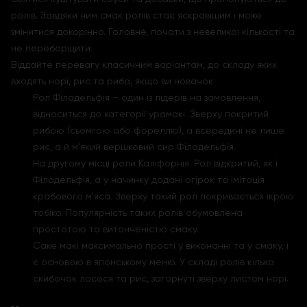
ролів. Завдяки ним смак ролів стає яскравішим і може
змінитися докорінно. Головне, почати з невеликої кількості та
не переборщити.
Віддайте перевагу класичним варіантам, до складу яких
входять норі, рис та риба, якщо ви новачок.
Рол Філадельфія – один із лідерів на замовлення,
відноситься до категорії урамакі. Зверху покритий
рибою (сьомгою або фореллю), а всередині не лише
рис, а й м'який вершковий сир Філадельфія.
На другому місці роли Каліфорнія. Рол відкритий, як і
Філадельфія, а у начинку додані огірок та імітація
крабового м'яса. Зверху такий рол покривається ікрою
тобіко. Популярність таких ролів обумовлена
простотою та витонченістю смаку.
Саке макі максимально прості у виконанні та у смаку, і
є основою в японському меню. У складі ролів кілька
скибочок лосося та рис, загорнуті зверху листом норі.