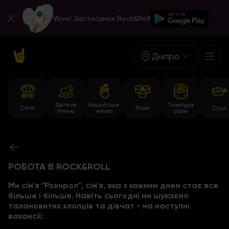
Wow! Застосунок Rock&Roll
Дніпро
Дитяче
Корейське
Темпура
Сети
Роли
Суші
Меню
меню
роли
РОБОТА В ROCK&ROLL
Ми сім'я "Рокнрол", сім'я, яка з кожним днем стає все
більше і більше. Навіть сьогодні ми шукаємо
талановитих хлопців та дівчат - на наступні
вакансії: