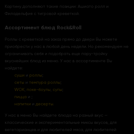
Картину дополняют такие позиции: Ашиато ролл и
Филадельфия с тигровой креветкой.
Ассортимент блюд Rock&Roll
Роллы с креветкой на заказ прямо до двери Вы можете
приобрести у нас в любой день недели. Но рекомендуем не
ограничивать себя и подобрать еще пару-тройку
вкуснейших блюд из меню. У нас в ассортименте Вы
найдете:
суши
и
роллы
;
сеты
и
темпура роллы
;
WOK
,
поке-боулы
,
супы
;
пицца
и ;
напитки
и
десерты
.
У нас в меню Вы найдете блюда на разный вкус —
классические и экспериментальные миксы вкусов, для
вегетарианцев и для любителей мяса, для любителей