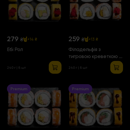
279
259
₴
₴
+14 ₴
+13 ₴
Ебі Рол
Філадельфія з
тигровою креветкою і
манго
240 г | 8 шт
240 г | 8 шт
Premium
Premium