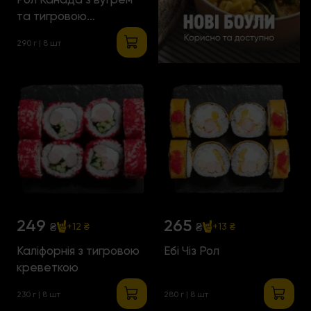
та тигровою
креветкою
290 г | 8 шт
249
265
₴
₴
+12 ₴
+13 ₴
Каліфорнія з тигровою
Ебі Чіз Рол
креветкою
230 г | 8 шт
280 г | 8 шт