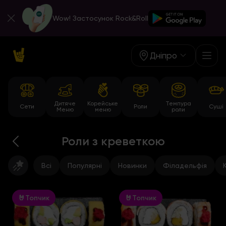
Wow! Застосунок Rock&Roll
Дніпро
Дитяче
Корейське
Темпура
Сети
Роли
Суші
Меню
меню
роли
Роли з креветкою
Всі
Популярні
Новинки
Філадельфія
🤘Топчик
🤘Топчик