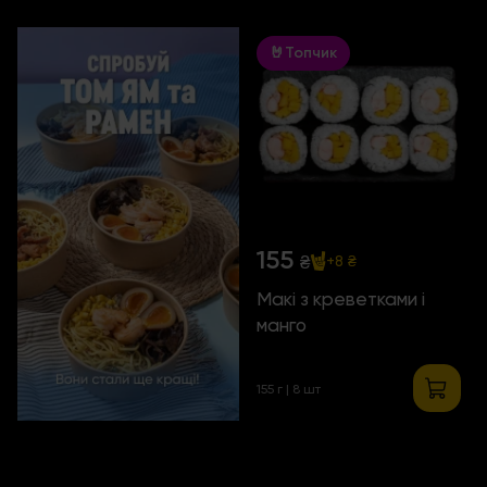
🤘Топчик
155
₴
+8 ₴
Макі з креветками і
манго
155 г | 8 шт