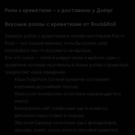
Роли з креветкою - з доставкою у Дніпрі
Вкусные роллы с креветками от Rock&Roll
Заказать роллы с креветками в онлайн-ресторане Рок-н-
Ролл — это лучший вариант, если Вы хотите себя
побаловать чем-то вкусным и необычным.
Все что нужно — зайти в раздел меню и выбрать суши с
креветкой, которые приглянуться. Какие роллы с креветкой
предлагает наше заведение:
Хоши Голд Ролл (сочной креветке составляет
компанию вкуснейший лосось).
Маки ролл (необычное сочетание морепродукта и
манго).
Калифорния найт (сливочный сыр и креветку
дополняет икра тобико и огурец).
Эби ролл (нежное сочетания сыра филадельфия,
авокадо, манго, соуса унаги и тигровой креветки).