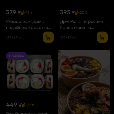
379
395
₴
₴
+19 ₴
+20 ₴
Філадельфія Дрім з
Дрім Рол з Тигровими
подвійною Креветкою
Креветками та
та Манго
Атлантичним Лососем
280 г | 8 шт
280 г | 8 шт
Premium
449
₴
+22 ₴
Рол Канада з вугрем