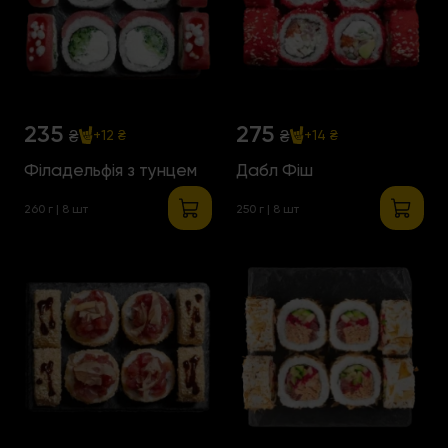
235
275
₴
₴
+12 ₴
+14 ₴
Філадельфія з тунцем
Дабл Фіш
260 г | 8 шт
250 г | 8 шт