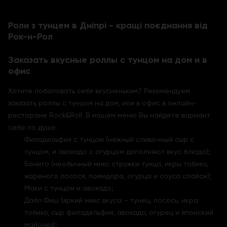
Роли з тунцем в Дніпрі - кращі поєднання від
Рок-н-Рол
Заказать вкусные роллы с тунцом на дом и в
офис
Хотите побаловать себя вкусненьким? Рекомендуем
заказать роллы с тунцом на дом, или в офис в онлайн-
ресторане Rock&Roll. В нашем меню Вы найдете вариант
себе по душе:
Филадельфия с тунцом (нежный сливочный сыр с
тунцом, и авокадо с огурцом дополняют вкус блюда);
Бонито (необычный микс стружки тунца, икры тобико,
жареного лосося, помидора, огурца и соуса спайси);
Маки с тунцом и авокадо;
Дабл Фиш (яркий микс вкуса – тунец, лосось, икра
тобико, сыр филадельфия, авокадо, огурец и японский
майонез);