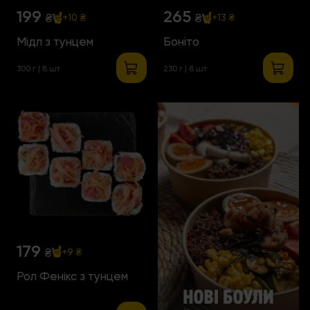
199
265
₴
₴
+10 ₴
+13 ₴
Мідл з тунцем
Боніто
300 г | 8 шт
230 г | 8 шт
179
₴
+9 ₴
Рол Фенікс з тунцем