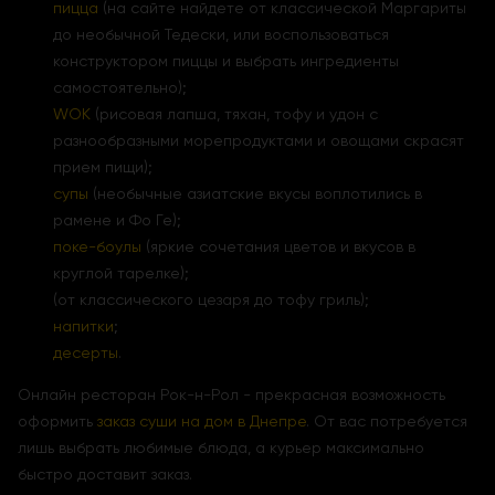
пицца
(на сайте найдете от классической Маргариты
до необычной Тедески, или воспользоваться
конструктором пиццы и выбрать ингредиенты
самостоятельно);
WOK
(рисовая лапша, тяхан, тофу и удон с
разнообразными морепродуктами и овощами скрасят
прием пищи);
супы
(необычные азиатские вкусы воплотились в
рамене и Фо Ге);
поке-боулы
(яркие сочетания цветов и вкусов в
круглой тарелке);
(от классического цезаря до тофу гриль);
напитки
;
десерты
.
Онлайн ресторан Рок-н-Рол - прекрасная возможность
оформить
заказ суши на дом в Днепре
. От вас потребуется
лишь выбрать любимые блюда, а курьер максимально
быстро доставит заказ.