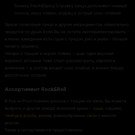
Бонито Fresh&Spicy (стружку тунца дополняют нежный
лосось, икра тобико, огурец и острый соус спайси).
Яркое сочетания тунца и других ингредиентов обязательно
придутся по душе. Если Вы не хотите экспериментировать –
в меню заведения есть суши с тунцом, рис и рыба - больше
ничего лишнего.
Нигири с тунцом и икрой тобико – еще один вкусный
вариант, которые тоже стоит рассмотреть, обратите
внимание – в состав входит соус спайси, а значит блюдо
достаточно острое.
Ассортимент Rock&Roll
В Рок-н-Ролл помимо роллов с тунцом на заказ, Вы можете
выбрать и другие блюда японской кухни –
суши
, сашими,
темпура роллы
,
роллы
, разнообразные
сеты
с миксом
вкусов.
Также в ассортименте представлены: