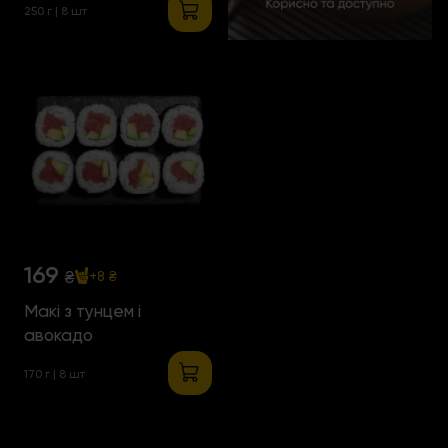
250 г | 8 шт
169
₴
+8 ₴
Макі з тунцем і
авокадо
170 г | 8 шт