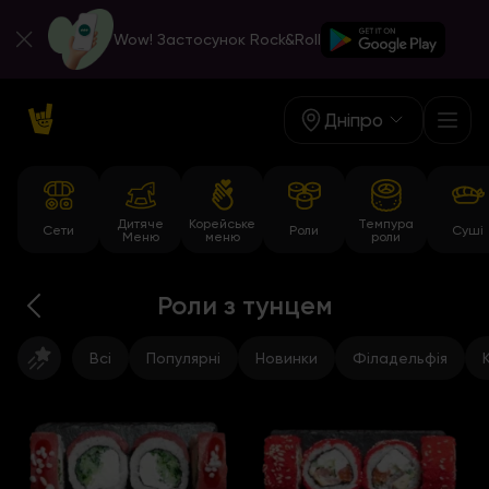
Wow! Застосунок Rock&Roll
Дніпро
Дитяче
Корейське
Темпура
Сети
Роли
Суші
Меню
меню
роли
Роли з тунцем
Всі
Популярні
Новинки
Філадельфія