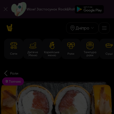
Wow! Застосунок Rock&Roll
Дніпро
Дитяче
Корейське
Темпура
Сети
Роли
Суші
Меню
меню
роли
Роли
🤘Топчик