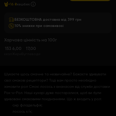
+16 ₴
кешбек
БЕЗКОШТОВНА доставка від 399 грн
10% знижки при самовивозі
Харчова цінність на 100г
153
6,00
17,00
ккал
Жири
Вуглеводи
Шукаєте щось смачне та незвичайне? Бажаєте здивувати
свої смакові рецептори? Тоді вам просто необхідно
замовити рол Смокі лосось з ананасом від служби доставки
Рок-н-Рол. Наші кухарі дуже постаралися, щоб ви були
здивовані смаковими поєднаннями. Що ж входить у рол:
сир філадельфія;
лосось х/к;