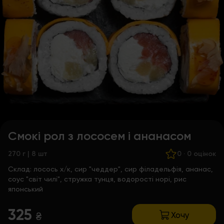
Смокі рол з лососем і ананасом
270 г | 8 шт
0
·
0 оцінок
Склад:
лосось х/к, сир "чеддер", сир філадельфія, ананас,
соус "світ чилі", стружка тунця, водорості норі, рис
японський
325
Хочу
₴