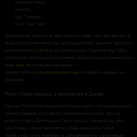
стружка тунця;
ананас;
сир "Чеддер";
соус “Світ Чилі”.
Прекрасний варіант як для ситного обіду, так і для вечері. А
якщо хочете замовити ще щось додатково, зверніть увагу на
різноманітність
сетів
за вигідною ціною. Бажаєте піцу? Для
любителів італійської кухні в меню представлені різноманітні
види
піци
. Не знайшли підходящу –
скористайтесь
конструктором піци
та зберіть начинку на
свій смак.
Ролл Смокі лосось з ананасом у Дніпрі
Кур'єри Рок-н-Рол працюють оперативно і не змусять довго
чекати і швидко доставлять замовлення додому, або на
роботу в офіс. Купити рол Смокі лосось з ананасом, або
інші позиції з меню ви можете у будь-який день тижня.
Також у нас існує можливість самовивезення, оформивши