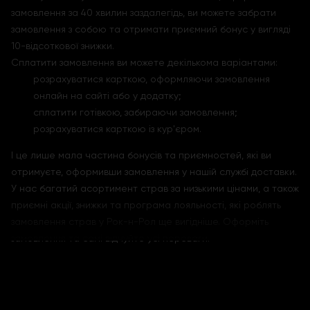
замовлення за 40 хвилин заздалегідь, ви можете забрати
замовлення з собою та отримати приємний бонус у вигляді
10-відсоткової знижки.
Сплатити замовлення ви можете декількома варіантами:
розрахуватися карткою, оформляючи замовлення
онлайн на сайті або у додатку;
сплатити готівкою, забираючи замовлення;
розрахуватися карткою із кур'єром.
І це лише мала частина бонусів та приємностей, які ви
отримуєте, оформивши замовлення у нашій службі доставки.
У нас багатий асортимент страв за низькими цінами, а також
приємні акції, знижки та програма лояльності, які роблять
замовлення страв у Рок-н-Рол ще вигідніше. Оформіть
замовлення та самі відчуйте усі переваги.