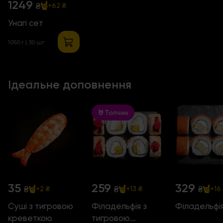
1249
₴
+62 ₴
Унагі сет
1050 г | 30 шт
Ідеальне доповнення
🤘Топчик
35
259
329
₴
₴
₴
+2 ₴
+13 ₴
+16
Суші з тигровою
Філадельфія з
Філадельфі
креветкою
тигровою