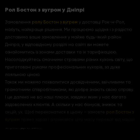
Рол Бостон з вугром у Дніпрі
Замовлення
ролу Бостон з вугрем
у доставці Рок-н-Рол,
мабуть, найкраще рішення. Ми працюємо щодня і з радістю
доставимо ваше замовлення у майже будь-який район
Дніпра, у відповідному розділі на сайті ви можете
ознайомитись із зонами доставки та їх тарифікацією.
Насолоджуйтесь смачними стравами різних кухонь світу, що
приготовані руками професіональних кухарів, за дуже
лояльною ціною.
Також ми можемо похвалитися досвідченими, ввічливими та
грамотними співробітниками, які добре знають свою справу.
І це далеко не всі наші плюси, завдяки яким у нас багато
задоволених клієнтів. А скільки у нас бонусів, знижок та
акцій, ух. Щоб переконатися в цьому – замовте
рол Бостон з
вугрем
прямо зараз і отримайте цілу масу переваг від нашої
служби доставки.