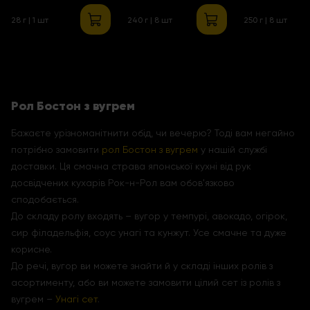
креветкою і
28 г | 1 шт
240 г | 8 шт
250 г | 8 шт
манго
Рол Бостон з вугрем
Бажаєте урізноманітнити обід, чи вечерю? Тоді вам негайно
потрібно замовити
рол Бостон з вугрем
у нашій службі
доставки. Ця смачна страва японської кухні від рук
досвідчених кухарів Рок-н-Рол вам обов'язково
сподобається.
До складу ролу входять – вугор у темпурі, авокадо, огірок,
сир філадельфія, соус унагі та кунжут. Усе смачне та дуже
корисне.
До речі, вугор ви можете знайти й у складі інших ролів з
асортименту, або ви можете замовити цілий сет із ролів з
вугрем –
Унагі сет
.