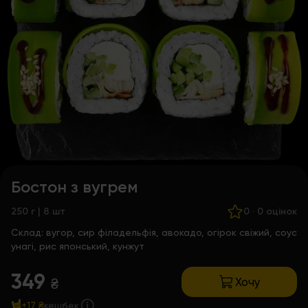
Бостон з вугрем
250 г | 8 шт
0
·
0 оцінок
Склад:
вугор, сир філадельфія, авокадо, огірок свіжий, соус
унагі, рис японський, кунжут
349
Хочу
₴
+17 ₴
кешбек