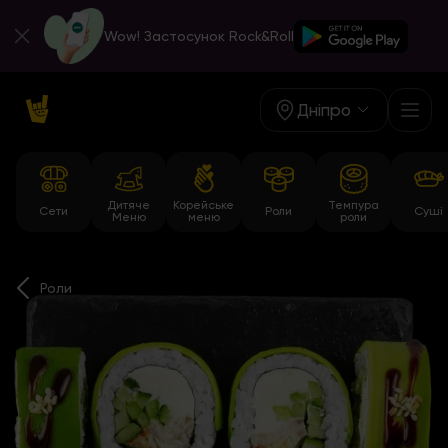
Wow! Застосунок Rock&Roll
Дніпро
Дитяче
Корейське
Темпура
Сети
Роли
Суші
Меню
меню
роли
Роли