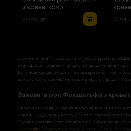
з креветками
крев
290 г | 8 шт
300 г | 1
Класичний рол Філадельфія з тигровою креветкою (Дніпро
кухні. Добре поєднання продуктів народжує ніжний смак,
До складу страви входить тигрова креветка, ікра тобіко
використовують виключно свіжі натуральні продукти без
Замовити рол Філадельфія з креве
Спробуйте надзвичайно ніжні, насичені та ситні роли,
онлайн. У будь-якому випадку Ви отримаєте свіжу страву
Працює доставка рол Філадельфія з креветкою до офісу
Ціна ролів Філадельфія
в службі доставки Рок-н-Рол одна