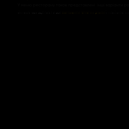
У меню ресторану також представлені інші варіанти ролі
Ви все ще думаєте де
замовити смачні роли
? Найсмачні