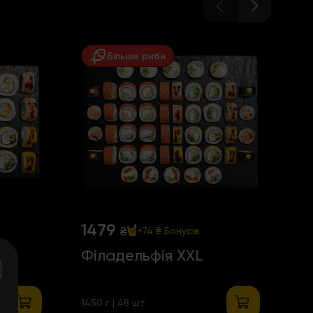
Більше риби

1479
9
₴
+74 ₴
Бонусів
Філадельфія ХХL
с
ш
1450 г | 48 шт
115