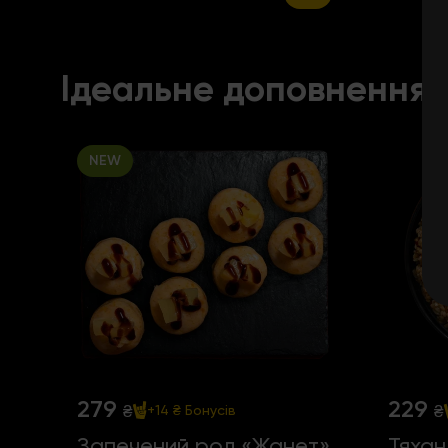
Ідеальне доповнення
NEW
279
229
₴
₴
+14 ₴
Бонусів
Запечений рол «Жанет»
Тяхан