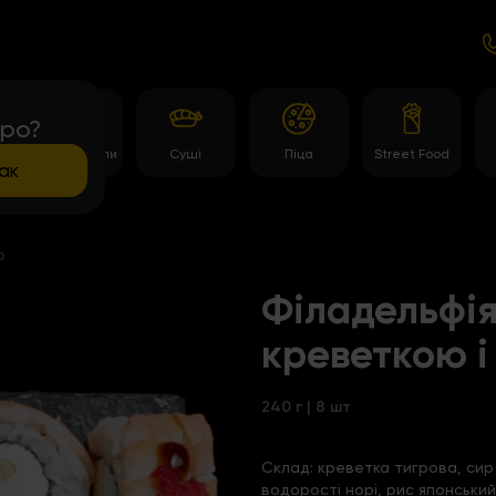
про?
Темпура роли
Суші
Піца
Street Food
ак
о
Філадельфія
креветкою і
240 г | 8 шт
Склад:
креветка тигрова, сир 
водорості норі, рис японський