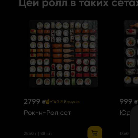
Цей ролл в таких сета
2799
999
₴
₴
+140 ₴
Бонусів
Рок-н-Рол сет
Юджи
2850 г | 88 шт
1250 г | 