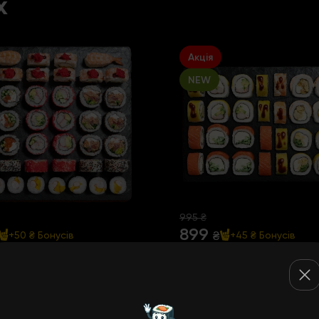
х
Акція
NEW
995 ₴
899
₴
+50 ₴
Бонусів
+45 ₴
Бонусів
н 3.0
Дуже смачний сет
42 шт
1000 г | 32 шт