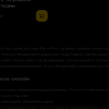
етками
 шт
) від служби доставки Рок-н-Рол - це вибух смакових рецепторів
 тому рол Філадельфія з креветкою та доставкою у Дніпрі користу
, омлет тамаго, манго, сир філадельфія, і все це акуратно обгор
 додавання консервантів. На рол Філадельфія з креветкою доставк
ткою онлайн
 приготовані справжніми професіоналами. У Рок-н-Рол замовити 
 лише з-під ножа.
 або додому. Замовляйте зараз.
 з найдешевших в місті. Якщо ви такий же шанувальник філи, як і 