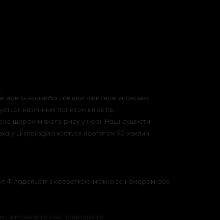
 навіть найвибагливіших цінителів японської
ється незмінним попитом клієнтів.
нене шаром м'якого рису у норі. Наші сушисти
а у Дніпрі здійснюється протягом 90 хвилин.
рол Філадельфія з креветкою можна за номером або
ми, замовляйте і не пошкодуєте.