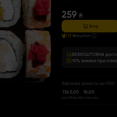
259
₴
Хочу
+13 ₴
кешбек
БЕЗКОШТОВНА достав
10% знижки при само
Харчова цінність на 100г
136
5,00
18,00
ккал
Жири
Вуглеводи