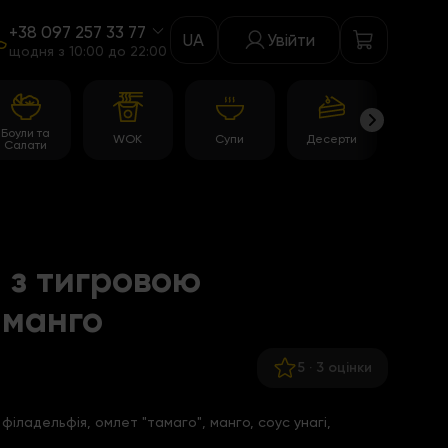
+38 097 257 33 77
UA
Увійти
щодня з 10:00 до 22:00
Боули та
WOK
Супи
Десерти
Акції
Салати
 з тигровою
 манго
5
·
3 оцінки
філадельфія, омлет "тамаго", манго, соус унагі,