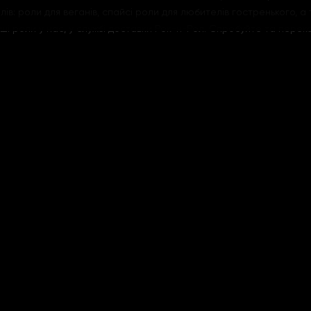
в: роли для веганів, спайсі роли для любителів гостренького, а
ші роли у нас, у службі доставки Рок-н-Рол. Спробуйте та переко