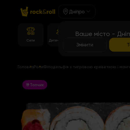
Дніпро
Ваше місто - Дні
Корейське
Сети
Дитяче Меню
Роли
меню
Змінити
Т
Головна
Роли
Філадельфія з тигровою креветкою і манг
🤘Топчик