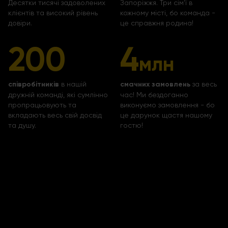
Десятки тисячі задоволених
Запоріжжя. Три сім‘ї в
клієнтів та високий рівень
кожному місті, бо команда -
довіри.
це справжня родина!
200
4
млн
співробітників
в нашій
смачних замовлень
за весь
дружній команді, які сумлінно
час! Ми бездоганно
пропрацьовують та
виконуємо замовлення - бо
вкладають весь свій досвід
це дарунок щастя нашому
та душу.
гостю!