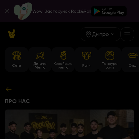
Wow! Застосунок Rock&Roll
Дніпро
Дитяче
Корейське
Темпура
Сети
Роли
Суші
Меню
меню
роли
ПРО НАС