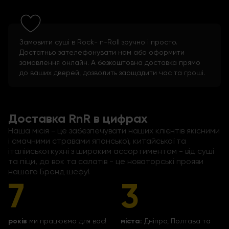
Замовити суші в Rock- n-Roll зручно і просто.
Достатньо зателефонувати нам або оформити
замовлення онлайн. А безкоштовна доставка прямо
до ваших дверей, дозволить заощадити час та гроші.
Доставка RnR в цифрах
Наша місія - це забезпечувати наших клієнтів якісними
і смачними стравами японської, китайської та
італійської кухні з широким ассортиментом - від суші
та піци, до вок та салатів - це новаторські прояви
нашого Бренд шефу!
7
3
років
ми працюємо для вас!
міста:
Дніпро, Полтава та