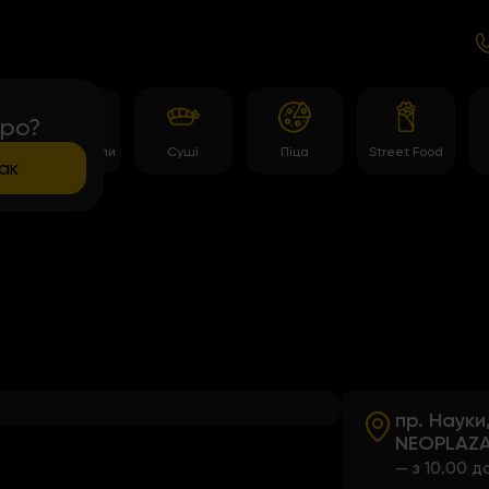
про?
Темпура роли
Суші
Піца
Street Food
ак
Leaflet
пр. Науки
NEOPLAZ
— з 10.00 д