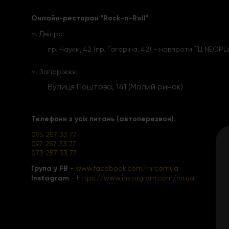
Онлайн-ресторан "Rock-n-Roll"
м. Дніпро:
пр. Науки, 42 (пр. Гагаріна, 42) - навпроти ТЦ NEOP
м. Запоріжжя:
Вулиця Поштова, 141 (Малий ринок)
Телефони з усіх питань (автоперезвон):
095 257 33 77
097 257 33 77
073 257 33 77
Група у FB
-
www.facebook.com/rnrcomua
Instagram
-
https://www.instagram.com/rnr.ua