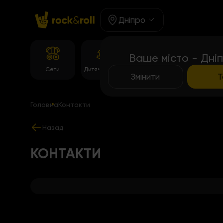
Дніпро
Ваше місто - Дні
Корейське
Сети
Дитяче Меню
Роли
меню
Змінити
Т
Головна
Контакти
Назад
КОНТАКТИ
+
−