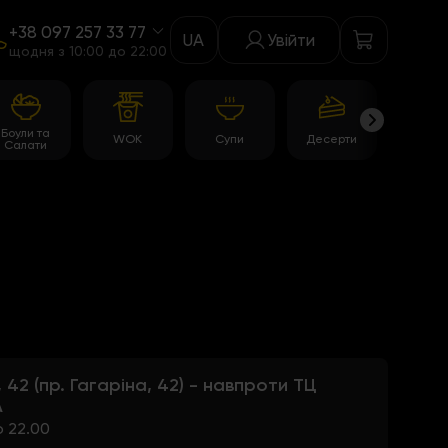
+38 097 257 33 77
UA
Увійти
щодня з 10:00 до 22:00
Боули та
WOK
Супи
Десерти
Акції
Салати
, 42 (пр. Гагаріна, 42) - навпроти ТЦ
A
о 22.00