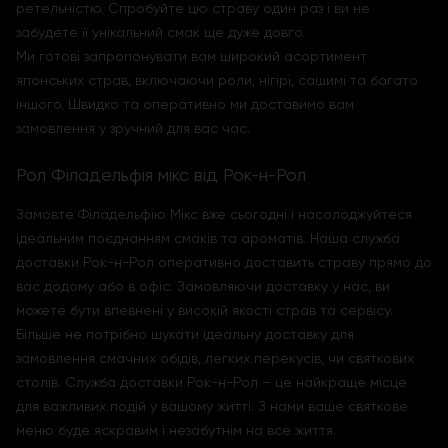
ретельністю. Спробуйте цю страву один раз і ви не
забудете її унікальний смак ще дуже довго.
Ми готові запропонувати вам широкий асортимент
японських страв, включаючи роли, нігірі, сашимі та багато
іншого. Швидко та оперативно ми доставимо вам
замовлення у зручний для вас час.
Рол Філадельфія мікс від Рок-н-Рол
Замовте Філадельфію Мікс вже сьогодні і насолоджуйтеся
ідеальним поєднанням смаків та ароматів. Наша служба
доставки Рок-н-Рол оперативно доставить страву прямо до
вас додому або в офіс. Замовляючи доставку у нас, ви
можете бути впевнені у високій якості страв та сервісу.
Більше не потрібно шукати ідеальну доставку для
замовлення смачних обідів, легких перекусів, чи святкових
столів. Служба доставки Рок-н-Рол – це найкраще місце
для важливих подій у вашому житті. З нами ваше святкове
меню буде яскравим і незабутнім на все життя.