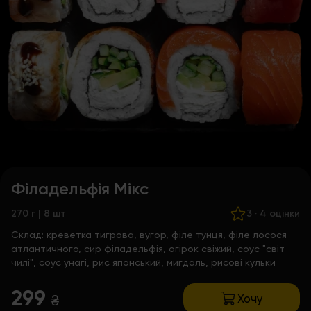
Філадельфія Мікс
270 г | 8 шт
3
·
4 оцінки
Склад:
креветка тигрова, вугор, філе тунця, філе лосося
атлантичного, сир філадельфія, огірок свіжий, соус "світ
чилі", соус унагі, рис японський, мигдаль, рисові кульки
299
Хочу
₴