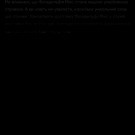
Ми впевнені, що Філадельфія Мікс стане вашою улюбленою
стравою. А ви навіть не уявляєте, наскільки унікальний смак
цієї страви. Замовляйте доставку Філадельфії Мікс у службі
доставки Рок-н-Рол вже сьогодні та отримуйте задоволення
від смачної їжі в будь-якому місці!