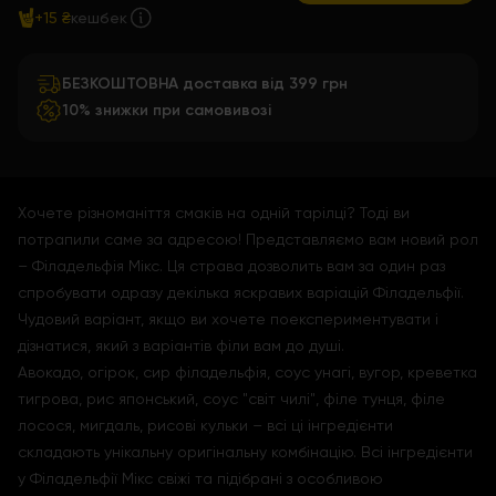
+15 ₴
кешбек
БЕЗКОШТОВНА доставка від 399 грн
10% знижки при самовивозі
Хочете різноманіття смаків на одній тарілці? Тоді ви
потрапили саме за адресою! Представляємо вам новий рол
– Філадельфія Мікс. Ця страва дозволить вам за один раз
спробувати одразу декілька яскравих варіацій Філадельфії.
Чудовий варіант, якщо ви хочете поекспериментувати і
дізнатися, який з варіантів філи вам до душі.
Авокадо, огірок, сир філадельфія, соус унагі, вугор, креветка
тигрова, рис японський, соус "світ чилі", філе тунця, філе
лосося, мигдаль, рисові кульки – всі ці інгредієнти
складають унікальну оригінальну комбінацію. Всі інгредієнти
у Філадельфії Мікс свіжі та підібрані з особливою