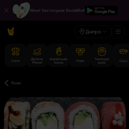
Wow! Застосунок Rock&Roll
Дніпро
Дитяче
Корейське
Темпура
Сети
Роли
Суші
Меню
меню
роли
Роли