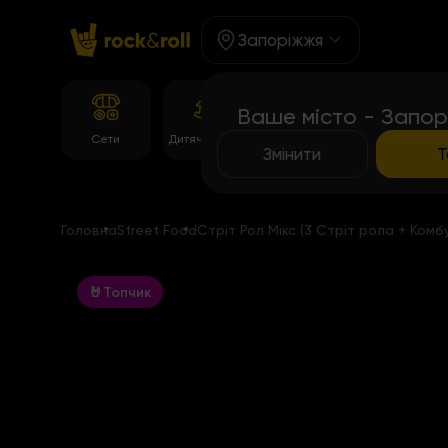
Запоріжжя
Ваше місто - Запор
Корейське
Сети
Дитяче Меню
Темпура рол
меню
Змінити
Т
Головна
Street Food
Стріт Рол Мікс (3 Стріт рола + Комб
🤘Топчик