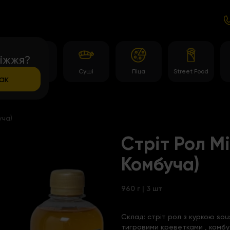
іжжя?
и
Роли
Суші
Піца
Street Food
ак
уча)
Стріт Рол Мі
Комбуча)
960 г | 3 шт
Склад:
стріт рол з куркою sou
тигровими креветками
, комб