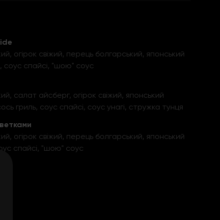
ide
ий, огірок свіжий, перець болгарський, японський
, соус спайсі, "шою" соус
ий, салат айсберг, огірок свіжий, японський
ось гриль, соус спайсі, соус унагі, стружка тунця
еветками
ий, огірок свіжий, перець болгарський, японський
оус спайсі, "шою" соус