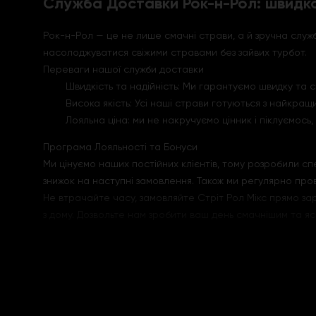
Служба Доставки Рок-н-Рол: швидко
Рок-н-Рол — це не лише смачні страви, а й зручна слу
насолоджуватися свіжими стравами без зайвих турбот.
Переваги нашої служби доставки
Швидкість та надійність: Ми гарантуємо швидку та 
Висока якість: Усі наші страви готуються з найкращи
Лояльна ціна: ми не накручуємо цінник і піклуємос
Програма Лояльності та Бонуси
Ми цінуємо наших постійних клієнтів, тому розробили с
знижок на наступні замовлення. Також ми регулярно пров
Не втрачайте часу, замовляйте Стріт Рол Мікс прямо за
з дому. Дозвольте нам зробити ваш день смачнішим та яс