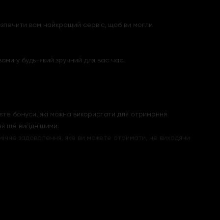
езпечити вам найкращий сервіс, щоб ви могли
ами у будь-який зручний для вас час.
уєте бонуси, які можна використати для отримання
я ще вигіднішими.
мічне задоволення, яке ви можете отримати, не виходячи