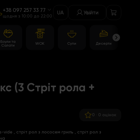
+38 097 257 33 77
UA
Увійти
щодня з 10:00 до 22:00
Боули та
WOK
Супи
Десерти
Акції
Салати
кс (3 Стріт рола +
0
·
0 оцінок
s-vide
,
стріт рол з лососем гриль
,
стріт рол з
уча