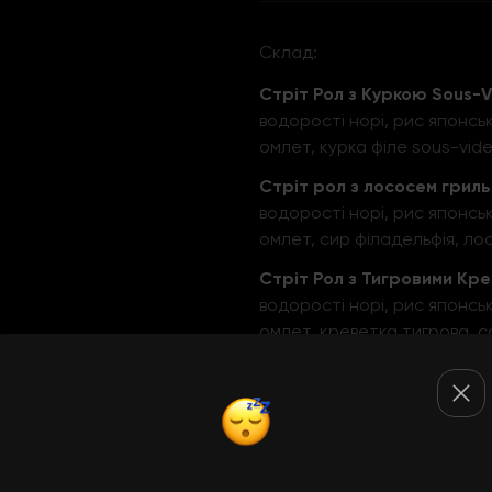
Склад:
Стріт Рол з Куркою Sous-V
водорості норі, рис японськ
омлет, курка філе sous-vide
Стріт рол з лососем гриль
водорості норі, рис японськ
омлет, сир філадельфія, лос
Стріт Рол з Тигровими Кр
водорості норі, рис японськ
омлет, креветка тигрова, с
Комбуча