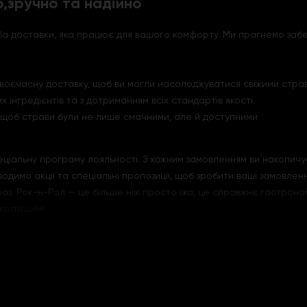
,зручно та надійно
жба доставки, яка працює для вашого комфорту. Ми прагнемо заб
своєчасну доставку, щоб ви могли насолоджуватися свіжими страв
х інгредієнтів та з дотриманням всіх стандартів якості.
ь, щоб страви були не лише смачними, але й доступними
пеціальну програму лояльності. З кожним замовленням ви накопич
одимо акції та спеціальні пропозиції, щоб зробити ваші замовленн
раз. Рок-н-Рол — це більше ніж просто їжа, це справжнє гастроно
кравішим!