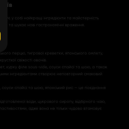
анів
єднує у собі найкращі інгредієнти та майстерність
ість та шукає нові гастрономічні враження.
ького перцю, тигрової креветки, японського омлету,
русткої свіжості овочів.
т, курку філе sous-vide, соуси спайсі та шою, а також
іншими інгредієнтами створює неповторний смаковий
ь, соуси спайсі та шою, японський рис — це поєднання
дготовленої води, цукрового сиропу, відбірного чаю,
властивостями, адже вона не тільки чудово втамовує