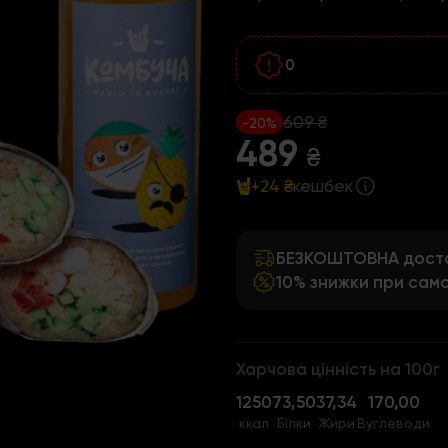
0
609 ₴
-20%
489
₴
+24 ₴
кешбек
БЕЗКОШТОВНА достав
10% знижки при само
Харчова цінність на 100г
1250
73,50
37,34
170,00
ккал
Білки
Жири
Вуглеводи