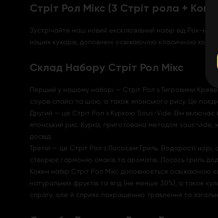
Стріт Рол Мікс (3 Стріт рола + Ком
Зустрічайте наш новий ексклюзивний набір від Рок-н-Рол
наших кухарів, доповнені освіжаючою класичною комбучею
Склад Набору Стріт Рол Мікс
Перший у нашому наборі — Стріт Рол з Тигровими Креветк
соусів спайсі та шою, а також японського рису. Це поєдн
Другий — це Стріт Рол з Куркою Sous-Vide. Він включає в
японський рис. Курка, приготована методом sous-vide, 
досвід.
Третій — це Стріт Рол з Лососем Гриль. Водорості норі,
створює гармонію смаків та ароматів. Лосось гриль до
Кожен набір Стріт Рол Мікс доповнюється освіжаючою кл
натуральних фруктів та ягід (не менше 30%), а також ку
спрагу, але й сприяє покращенню травлення та загаль