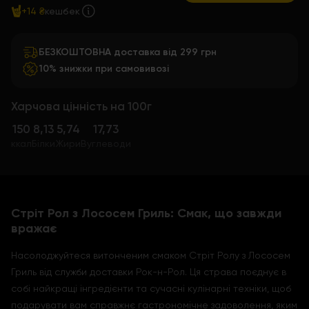
+14 ₴
кешбек
БЕЗКОШТОВНА доставка від 299 грн
10% знижки при самовивозі
Харчова цінність на 100г
150
8,13
5,74
17,73
ккал
Білки
Жири
Вуглеводи
Стріт Рол з Лососем Гриль: Смак, що завжди
вражає
Насолоджуйтеся витонченим смаком Стріт Ролу з Лососем
Гриль від служби доставки Рок-н-Рол. Ця страва поєднує в
собі найкращі інгредієнти та сучасні кулінарні техніки, щоб
подарувати вам справжнє гастрономічне задоволення, яким