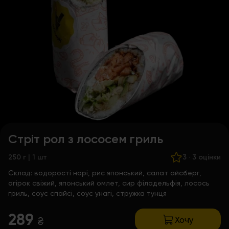
Стріт рол з лососем гриль
250 г | 1 шт
3
·
3 оцінки
Склад:
водорості норі, рис японський, салат айсберг,
огірок свіжий, японський омлет, сир філадельфія, лосось
гриль, соус спайсі, соус унагі, стружка тунця
289
Хочу
₴