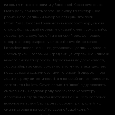
ви щодня можете замовити у Запоріжжі. Кожен шматочок
цього ролу приносить гармонію смаку та текстури, що
робить його ідеальним вибором для будь-якої події.
Стріт Рол з Лососем Гриль містить водорості норі, свіжий
огірок, болгарський перець, японський омлет, соус спайсі,
лосось гриль, соус "шою" та японський рис. Це поєднання
створює неперевершену симфонію смаків, де кожен
інгредієнт доповнює інший, утворюючи ідеальний баланс.
Лосось гриль – головний інгредієнт цієї страви, що надає їй
ніжного смаку та аромату. Підсмажений до досконалості,
лосось зберігає свою соковитість та м'якість, яка ідеально
поєднується зі свіжими овочами та рисом. Водорості норі
додають ролу автентичності, а японський омлет приносить
легкість та ніжність. Соуси спайсі та "шою" підкреслюють
смакові ноти, надаючи ролу особливого характеру.
Асортимент страв служби доставки Рок-н-Ролу Запоріжжі
включає не тільки Стріт рол з лососем гриль, але й інші
смачні страви японської та європейської кухні. Ми