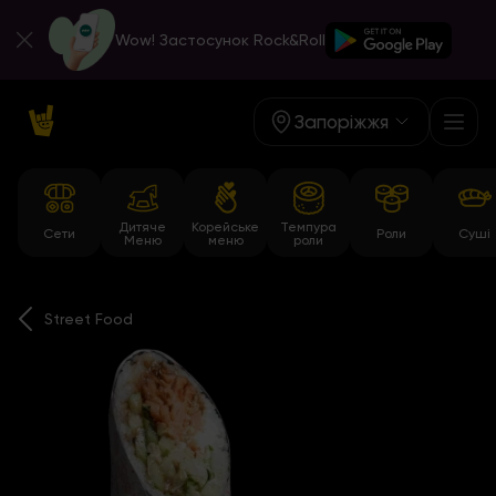
Wow! Застосунок Rock&Roll
Запоріжжя
Дитяче
Корейське
Темпура
Сети
Роли
Суші
Меню
меню
роли
Street Food