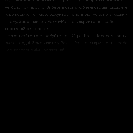
Оформити замовлення на стріт рол у Запоріжжі ще ніколи
не було так просто. Виберіть свої улюблені страви, додайте
їх до кошика та насолоджуйтеся смачною їжею, не виходячи
з дому. Замовляйте у Рок-н-Рол та відкрийте для себе
справжній світ смаків!
Не зволікайте та спробуйте наш Стріт Рол з Лососем Гриль
вже сьогодні. Замовляйте у Рок-н-Рол та відкрийте для себе
нові гастрономічні враження!