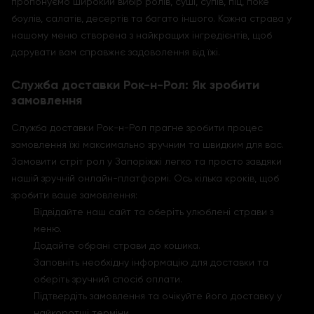
пропонуємо широкий вибір ролів, суші, супів, піц, поке
боулів, салатів, десертів та багато іншого. Кожна страва у
нашому меню створена з найкращих інгредієнтів, щоб
дарувати вам справжнє задоволення від їжі.
Служба доставки Рок-н-Рол: Як зробити
замовлення
Служба доставки Рок-н-Рол прагне зробити процес
замовлення їжі максимально зручним та швидким для вас.
Замовити стріт рол у Запоріжжі легко та просто завдяки
нашій зручній онлайн-платформі. Ось кілька кроків, щоб
зробити ваше замовлення:
Відвідайте наш сайт та оберіть улюблені страви з
меню.
Додайте обрані страви до кошика.
Заповніть необхідну інформацію для доставки та
оберіть зручний спосіб оплати.
Підтвердіть замовлення та очікуйте його доставку у
найкоротші терміни.