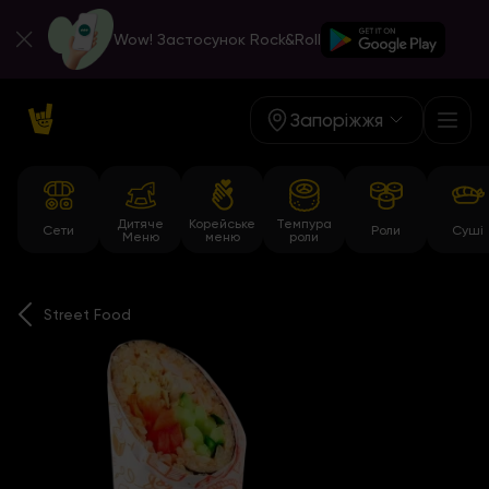
Wow! Застосунок Rock&Roll
Запоріжжя
Дитяче
Корейське
Темпура
Сети
Роли
Суші
Меню
меню
роли
Street Food