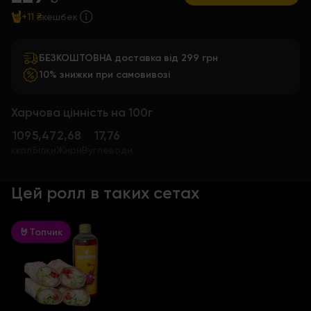
+11 ₴
кешбек
БЕЗКОШТОВНА доставка від 299 грн
10% знижки при самовивозі
Харчова цінність на 100г
109
5,47
2,68
17,76
ккал
Білки
Жири
Вуглеводи
Цей ролл в таких сетах
🤘Топчик