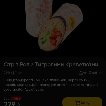
Стріт Рол з Тигровими Креветками
290 г | 1 шт
4
·
3 оцінки
Склад:
водорості норі, рис японський, огірок свіжий,
перець болгарський, японський омлет, креветка тигрова,
соус спайсі, "шою" соус
255 ₴
-10%
Хочу
229
₴