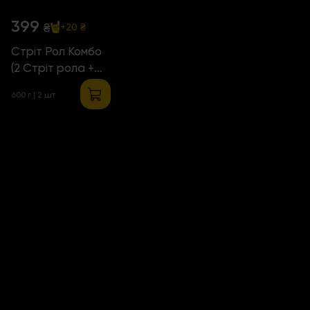
399
₴
+20 ₴
Стріт Рол Комбо
(2 Стріт рола +
Комбуча)
600 г | 2 шт