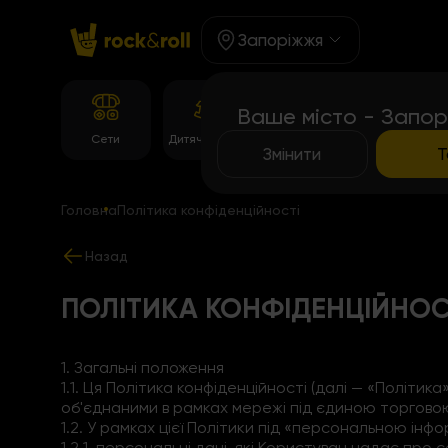
Запоріжжя
Ваше місто - Запор
Корейське
Сети
Дитяче Меню
Темпура рол
меню
Змінити
Т
Головна
Політика конфіденційності
Назад
ПОЛІТИКА КОНФІДЕНЦІЙНОС
1. Загальні положення
1.1. Ця Політика конфіденційності (далі — «Політик
об'єднаними в рамках мережі під єдиною торгов
1.2. У рамках цієї Політики під «персональною ін
1.2.1. персональні дані, які Користувач надає про