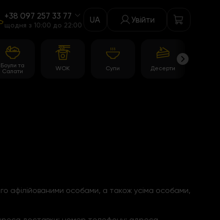
+38 097 257 33 77
UA
Увійти
щодня з 10:00 до 22:00
Боули та
WOK
Супи
Десерти
Акції
Салати
о афілійованими особами, а також усіма особами,
ь; адреса доставки; номер телефону; адреса