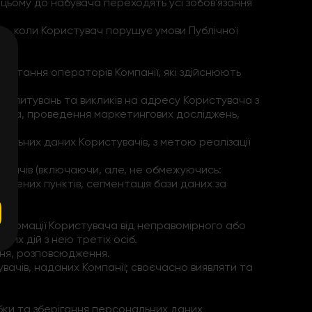
и цьому до набувача переходять усі зобов'язання
ках, коли Користувач порушує умови Публічної
ристання операторів Компанії, які здійснюють
х опитувань та викликів на адресу Користувача з
увача, проведення маркетингових досліджень,
нальних даних Користувачів, з метою реалізації
увачів (включаючи, але, не обмежуючись:
елених пунктів, сегментація бази даних за
інформації Користувача від неправомірного або
них дій з нею третіх осіб.
ння, розповсюдження.
вачів, наданих Компанії; своєчасно виявляти та
обки та зберігання персональних даних