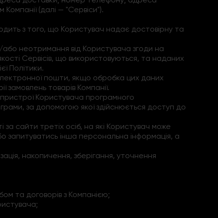
Компанії (далі — "Сервіси").
ходить з того, що Користувач надає достовірну та
а/або неотримання від Користувача згоди на
 якості Сервісів, що використовуються, та наданих
єї Політики.
 електронної пошти, якщо обробка цих даних
ї замовлень товарів Компанії.
а пристрої Користувача програмного
рограми, за допомогою якої здійснюється доступ до
і за сайти третіх осіб, на які Користувач може
о запитуватись інша персональна інформація, а
зація, накопичення, зберігання, уточнення
бом та договорів з Компанією;
ристувача;