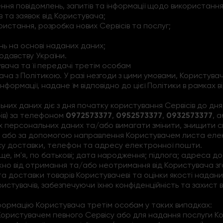
лення повідомлень, запитів та інформації щодо використанн
в та заявок від Користувача;
користання, розробка нових Сервісів та послуг;
нь на основі наданих даних;
нодавству України.
вача та її передачі третім особам
ача з Політикою. У разі незгоди з цими умовами, Користува
ормації, надане їм відповідно до цієї Політики в рамках ві
них даних діє з дня початку користування Сервісів до дня
ів) за телефоном
0972573377
,
0952573377
,
0932573377
, 
х персональних даних та/або вимагати змінити, знищити с
або за допомогою направлення Користувачем листа ел
су доставки, телефон та адресу електронної пошти.
ище, ім'я, по батькові; дата народження; підлога; адреса
о від отримання та/або неотримання від Користувача зго
та доставки товарів Користувачеві та оцінки якості надани
ристувачів, забезпечуючи їхню конфіденційність та захист
формацію Користувача третім особам у таких випадках:
 Користувачем певного Сервісу або для надання послуги Ко