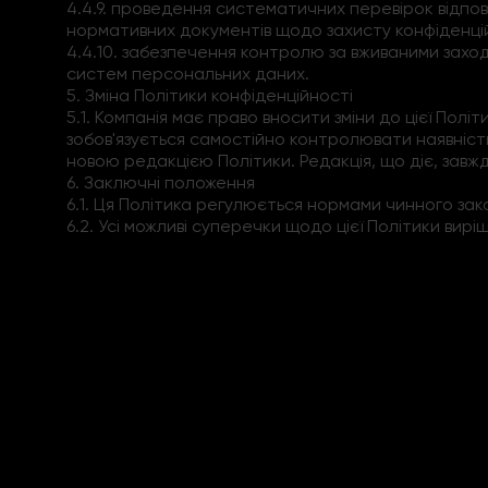
4.4.9. проведення систематичних перевірок відпов
нормативних документів щодо захисту конфіденці
4.4.10. забезпечення контролю за вживаними захо
систем персональних даних.
5. Зміна Політики конфіденційності
5.1. Компанія має право вносити зміни до цієї Пол
зобов'язується самостійно контролювати наявність 
новою редакцією Політики. Редакція, що діє, завж
6. Заключні положення
6.1. Ця Політика регулюється нормами чинного зак
6.2. Усі можливі суперечки щодо цієї Політики вир