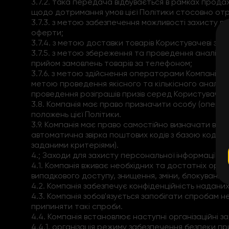
3.7.2. така передача відбувається в рамках продаж
щодо дотримання умов цієї Політики стосовно отр
3.7.3. з метою забезпечення можливості захисту пр
оферти;
3.7.4. з метою доставки товарів Користувачеві за 
3.7.5. з метою збереження та проведення аналізу 
прийом замовлень товарів за телефоном;
3.7.6. з метою здійснення операторами Компанії т
метою проведення якісного та кількісного аналіз
проведення розіграшів призів серед Користувачів 
3.8. Компанія має право призначити особу (операто
положень цієї Політики.
3.9. Компанія має право самостійно визначати ви
автоматична звірка поштових кодів з базою кодів/
заданими критеріями).
4.; Заходи для захисту персональної інформації Ко
4.1. Компанія вживає необхідних та достатніх орга
випадкового доступу, знищення, зміни, блокування,
4.2. Компанія забезпечує конфіденційність надани
4.3. Компанія зобов'язується запобігати спробам 
припиняти такі спроби.
4.4. Компанія встановлює наступні організаційні з
4.4.1. організація режиму забезпечення безпеки п