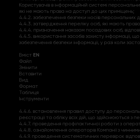
Користувачів в інформаційній системі персональ
які не мають права на доступ до цих приміщень;
4.4.2. забезпечення безпеки носіїв персональних д
4.4.3. затвердження переліку осіб, які мають прав
4.4.4. призначення наказом посадових осіб, відпо
4.4.5. використання засобів захисту інформації, щ
забезпечення безпеки інформації, у разі коли заст
Вміст
EN
Файл
Змінити
Вставити
Вид
Формат
Таблиця
Інструменти
4.4.6. встановлення правил доступу до персональ
реєстрації та обліку всіх дій, що здійснюються з
4.4.7. проведення профілактичної роботи з опер
4.4.8. ознайомлення операторів Компанії з чинни
4.4.9. проведення систематичних перевірок відпов