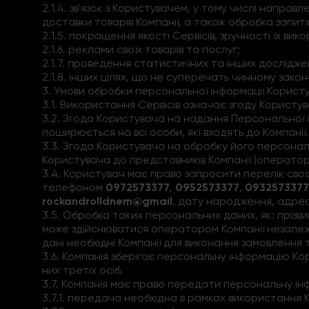
2.1.4. зв'язок з Користувачем, у тому числі направ
доставки товарів Компанії, а також обробка запиті
2.1.5. покращення якості Сервісів, зручності їх ви
2.1.6. реклами своїх товарів та послуг;
2.1.7. проведення статистичних та інших дослідже
2.1.8. інших цілях, що не суперечать чинному зако
3. Умови обробки персональної інформації Користу
3.1. Використання Сервісів означає згоду Користув
3.2. Згода Користувача на надання Персональної інф
поширюється на всі особи, які входять до Компанії.
3.3. Згода Користувача на обробку його персональ
Користувача до представників Компанії (оператор
3.4. Користувач має право запросити перелік свої
телефоном
0972573377
,
0952573377
,
0932573377
rockandrolldnem@gmail
. дату народження, адре
3.5. Обробка таких персональних даних, як: прізв
може здійснюватися оператором Компанії незалежн
дані необхідні Компанії для виконання замовлення 
3.6. Компанія зберігає персональну інформацію Ко
них третіх осіб.
3.7. Компанія має право передати персональну ін
3.7.1. передача необхідна в рамках використання