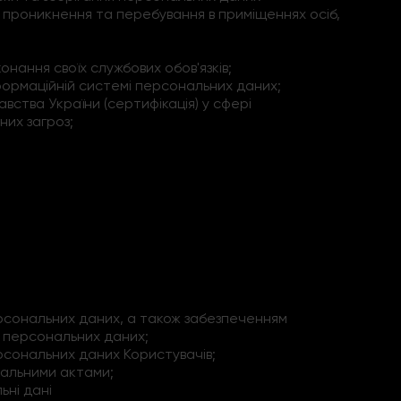
проникнення та перебування в приміщеннях осіб,
нання своїх службових обов'язків;
нформаційній системі персональних даних;
вства України (сертифікація) у сфері
них загроз;
ерсональних даних, а також забезпеченням
і персональних даних;
рсональних даних Користувачів;
кальними актами;
ьні дані