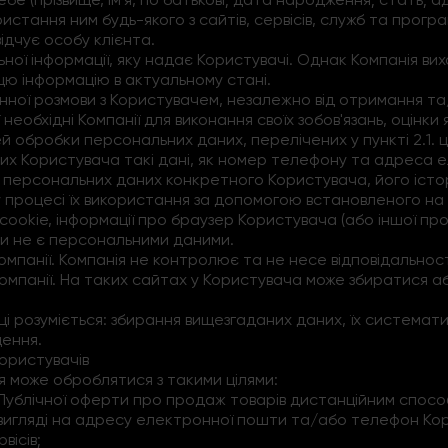
стання ним будь-якого з сайтів, сервісів, служб та програм 
ідчує особу клієнта.
ьної інформації, яку надає Користувачі. Однак Компанія ви
ю інформацію в актуальному стані.
онної розмови з Користувачем, незалежно від отримання т
необхідні Компанії для виконання своїх зобов'язань, оцінки
й обробки персональних даних, перелічених у пункті 2.1. ці
аних Користувача такі дані, як номер телефону та адреса
 персональних даних конкретного Користувача, його історі
 у процесі їх використання за допомогою встановленого н
з cookie, інформації про браузер Користувача (або іншої п
ки не є персональними даними.
Компанії. Компанія не контролює та не несе відповідальност
мпанії. На таких сайтах у Користувача може збиратися аб
ці розуміється: збирання вищезгаданих даних, їх системати
щення.
Користувачів
я може оброблятися з такими цілями:
ня Публічної оферти про продаж товарів дистанційним спосо
 вигляді на адресу електронної пошти та/або телефон Ко
вісів;