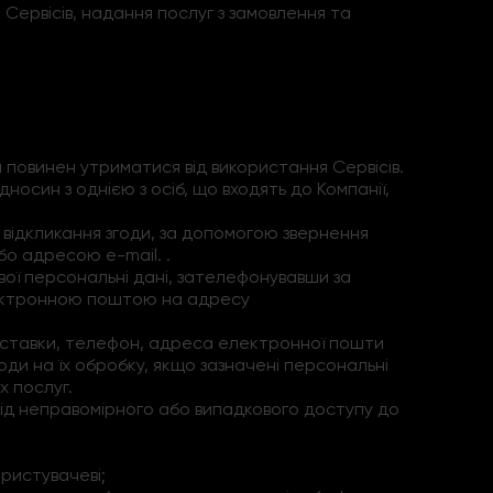
я Сервісів, надання послуг з замовлення та
ч повинен утриматися від використання Сервісів.
дносин з однією з осіб, що входять до Компанії,
 відкликання згоди, за допомогою звернення
або адресою e-mail. .
вої персональні дані, зателефонувавши за
ектронною поштою на адресу
 доставки, телефон, адреса електронної пошти
ди на їх обробку, якщо зазначені персональні
х послуг.
 від неправомірного або випадкового доступу до
ристувачеві;