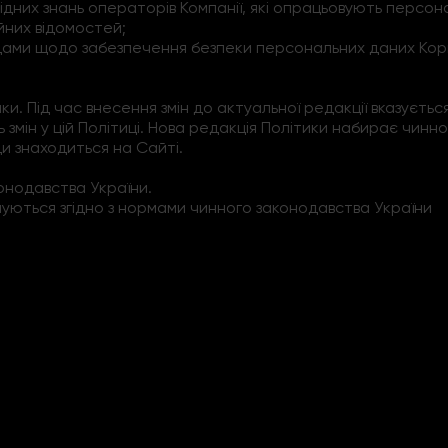
ідних знань операторів Компанії, які опрацьовують персон
йних відомостей;
дами щодо забезпечення безпеки персональних даних Кори
ітики. Під час внесення змін до актуальної редакції вказує
змін у цій Політиці. Нова редакція Політики набирає чинно
ди знаходиться на Сайті.
онодавства України.
ішуються згідно з нормами чинного законодавства України