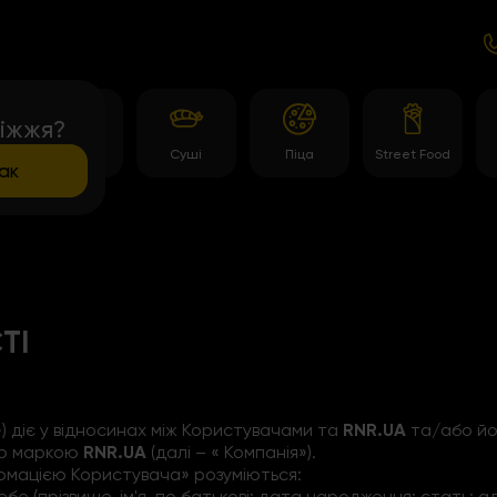
іжжя?
и
Роли
Суші
Піца
Street Food
ак
ТІ
а») діє у відносинах між Користувачами та
RNR.UA
та/або йог
ою маркою
RNR.UA
(далі – « Компанія»).
формацією Користувача» розуміються:
 себе (прізвище, ім'я, по батькові; дата народження; стат