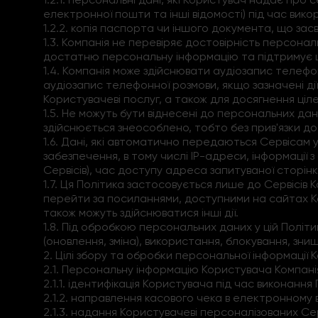
електронної пошти та інші відомості) під час викори
1.2.2. копія паспорта чи іншого документа, що засв
1.3. Компанія не перевіряє достовірність персонал
достатню персональну інформацію та підтримує ц
1.4. Компанія може здійснювати аудіозапис телеф
аудіозапис телефонної розмови, якщо зазначені дії 
Користувачеві послуг, а також для досягнення ціле
1.5. Не можуть бути віднесені до персональних д
здійснюється знеособлено, тобто без прив'язки до
1.6. Дані, які автоматично передаються Сервісам
забезпечення, в тому числі IP-адреси, інформації 
Сервісів), час доступу адреса запитуваної сторін
1.7. Ця Політика застосовується лише до Сервісів 
перейти за посиланнями, доступними на сайтах Ко
також можуть здійснюватися інші дії.
1.8. Під обробкою персональних даних у цій Політи
(оновлення, зміна), використання, блокування, зни
2. Цілі збору та обробки персональної інформації 
2.1. Персональну інформацію Користувача Компані
2.1.1. ідентифікація Користувача під час виконан
2.1.2. направлення касового чека в електронному
2.1.3. надання Користувачеві персоналізованих Сер