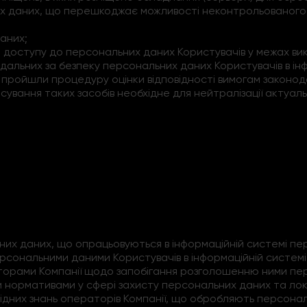
них даних, що перешкоджає можливості неконтрольованого 
аних;
о доступу до персональних даних Користувачів у межах вико
відальних за безпеку персональних даних Користувачів в і
о пройшли процедуру оцінки відповідності вимогам законода
осування таких засобів необхідне для нейтралізації актуаль
них даних, що опрацьовуються в інформаційній системі п
 персональними даними Користувачів в інформаційній систем
аторами Компанії щодо запобігання розголошенню ними пе
ми нормативами у сфері захисту персональних даних та ло
ідних знань операторів Компанії, що обробляють персонал