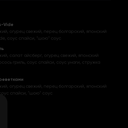
s-Vide
кий, огурец свежий, перец болгарский, японский
de, соус спайси, "шою" соус
ль
кий, салат айсберг, огурец свежий, японский
сось гриль, соус спайси, соус унаги, стружка
Креветками
кий, огурец свежий, перец болгарский, японский
соус спайси, "шою" соус