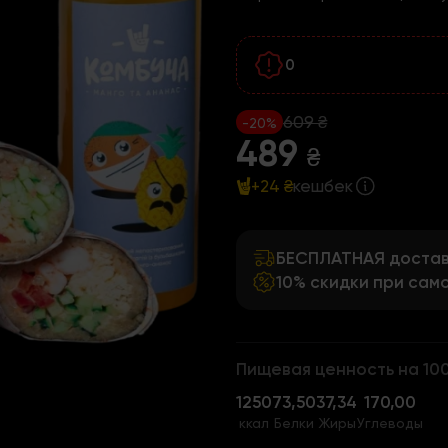
0
609 ₴
-20%
489
₴
+24 ₴
кешбек
БЕСПЛАТНАЯ доставк
10% скидки при сам
Пищевая ценность на 10
1250
73,50
37,34
170,00
ккал
Белки
Жиры
Углеводы