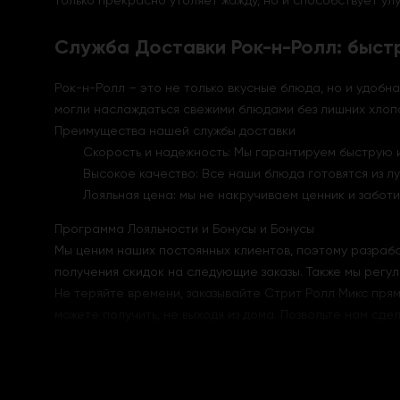
только прекрасно утоляет жажду, но и способствует у
Служба Доставки Рок-н-Ролл: быст
Рок-н-Ролл – это не только вкусные блюда, но и удобн
могли наслаждаться свежими блюдами без лишних хлопо
Преимущества нашей службы доставки
Скорость и надежность: Мы гарантируем быструю 
Высокое качество: Все наши блюда готовятся из л
Лояльная цена: мы не накручиваем ценник и заботи
Программа Лояльности и Бонусы и Бонусы
Мы ценим наших постоянных клиентов, поэтому разрабо
получения скидок на следующие заказы. Также мы регу
Не теряйте времени, заказывайте Стрит Ролл Микс пря
можете получить, не выходя из дома. Позвольте нам сдел