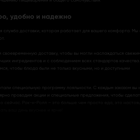
лучшению пищеварения и общего самочувствия.
ро, удобно и надежно
ая служба доставки, которая работает для вашего комфорта. Мы
т.
и своевременную доставку, чтобы вы могли наслаждаться свежим
учших ингредиентов и с соблюдением всех стандартов качества.
мся, чтобы блюда были не только вкусными, но и доступными
тали специальную программу лояльности. С каждым заказом вы 
лярно проводим акции и специальные предложения, чтобы сделат
мо сейчас. Рок-н-Ролл – это больше чем просто еда, это насто
ать ваш день вкуснее и ярче!