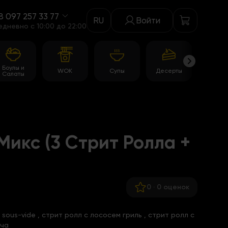
8 097 257 33 77
RU
Войти
едневно c 10:00 до 22:00
Боулы и
WOK
Супы
Десерты
Акци
Салаты
Микс (3 Стрит Ролла +
0
·
0 оценок
 sous-vide
,
стрит ролл с лососем гриль
,
стрит ролл с
уча