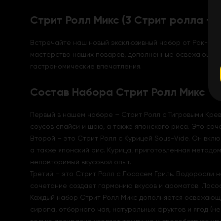
Стрит Ролл Микс (3 Стрит ролла + 
Встречайте наш новый эксклюзивный набор от Рок-н-Ро
мастерство наших поваров, дополненные освежающей к
гастрономические впечатления.
Состав Набора Стрит Ролл Микс
Первый в нашем наборе – Стрит Ролл с Тигровыми Креве
соусов спайси и шою, а также японского риса. Это соч
Второй – это Стрит Ролл с Курицей Sous-Vide. Он вклю
а также японский рис. Курица, приготовленная методом
неповторимый вкусовой опыт.
Третий – это Стрит Ролл с Лососем Гриль. Водоросли но
сочетание создает гармонию вкусов и ароматов. Лосос
Каждый набор Стрит Ролл Микс дополняется освежающей
сиропа, отборного чая, натуральных фруктов и ягод (не