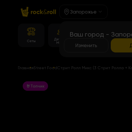
Запорожье
Ваш город - Запор
Детское
Корейське
Темпура
Сеты
Меню
меню
роллы
Изменить
Главная
Street Food
Стрит Ролл Микс (3 Стрит Ролла + К
🤘Топчик