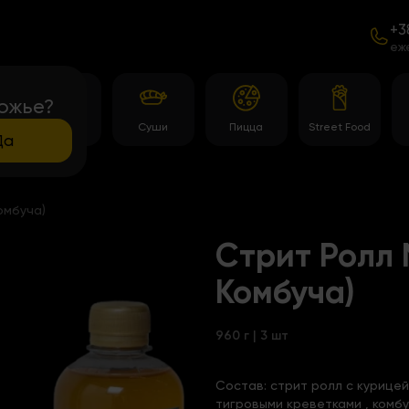
+3
еж
ожье?
Роллы
Суши
Пицца
Street Food
Да
омбуча)
Стрит Ролл 
Комбуча)
960 г | 3 шт
Состав:
стрит ролл с курицей
тигровыми креветками
, комб