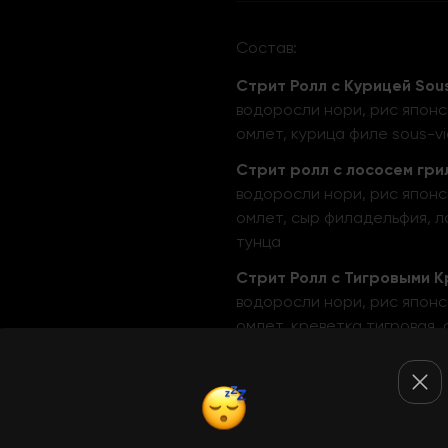
Состав:
Стрит Ролл с Курицей Sou
водоросли нори, рис японс
омлет, курица филе sous-vi
Стрит ролл с лососем гри
водоросли нори, рис японс
омлет, сыр филадельфия, ло
тунца
Стрит Ролл с Тигровыми 
водоросли нори, рис японс
омлет, креветка тигровая, 
Комбуча