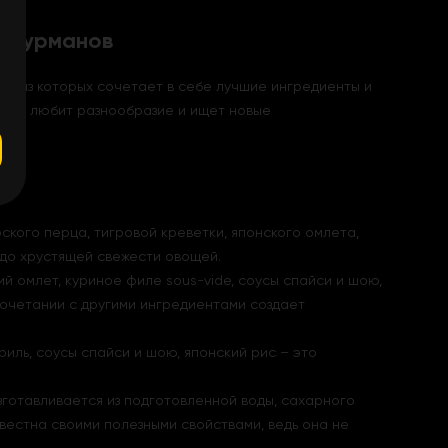
х гурманов
ый из которых сочетает в себе лучшие ингредиенты и
 кто любит разнообразие и ищет новые
ского перца, тигровой креветки, японского омлета,
 до хрустящей свежести овощей.
й омлет, куриное филе sous-vide, соусы спайси и шою,
 сочетании с другими ингредиентами создает
риль, соусы спайси и шою, японский рис – это
готавливается из подготовленной воды, сахарного
звестна своими полезными свойствами, ведь она не