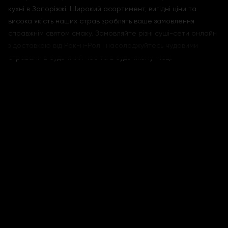
кухні в Запоріжжі. Широкий асортимент, вигідні ціни та
висока якість наших страв зроблять ваше замовлення
справжнім святом смаку. Замовляйте різні суші-сети онлайн
з доставкою від Рок-н-Рол і насолоджуйтесь чудовими
стравами в будь-який час та в будь-якому місці.