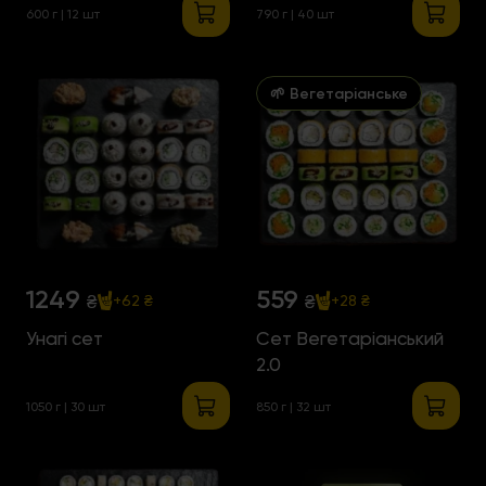
600 г | 12 шт
790 г | 40 шт
🌱 Вегетаріанське
1249
559
₴
₴
+62 ₴
+28 ₴
Унагі сет
Сет Вегетаріанський
2.0
1050 г | 30 шт
850 г | 32 шт