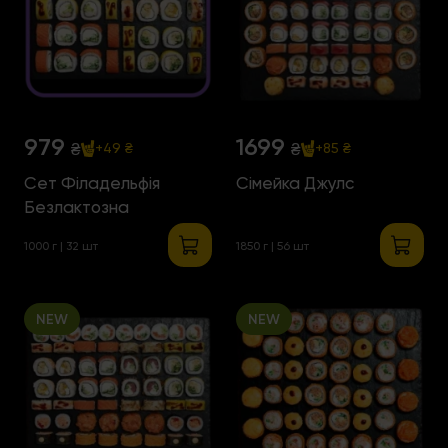
979
1699
₴
₴
+49 ₴
+85 ₴
Сет Філадельфія
Сімейка Джулс
Безлактозна
1000 г | 32 шт
1850 г | 56 шт
NEW
NEW