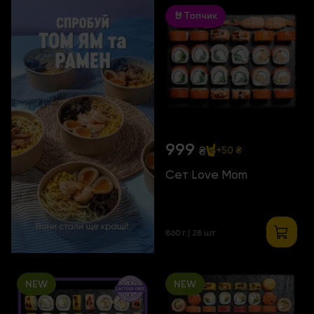
🤘Топчик
999
₴
+50 ₴
Сет Love Mom
860 г | 28 шт
NEW
NEW