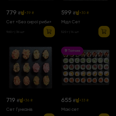
779
599
₴
₴
+39 ₴
+30 ₴
Сет «Без сирої риби»
Мідл Сет
960 г | 36 шт
520 г | 14 шт
🤘Топчик
719
655
₴
₴
+36 ₴
+33 ₴
Сет Гунканів
Макі сет