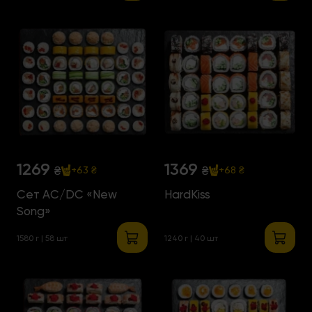
1269
1369
₴
₴
+63 ₴
+68 ₴
Сет AC/DC «New
HardKiss
Song»
1580 г | 58 шт
1240 г | 40 шт