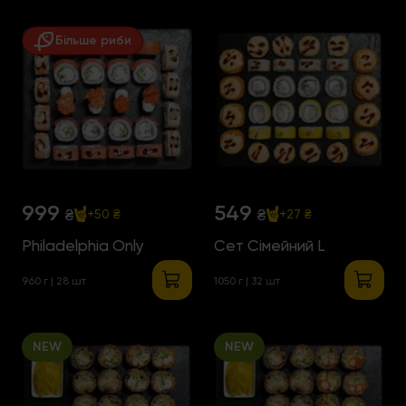
Більше риби
999
549
₴
₴
+50 ₴
+27 ₴
Philadelphia Only
Сет Сімейний L
960 г | 28 шт
1050 г | 32 шт
NEW
NEW