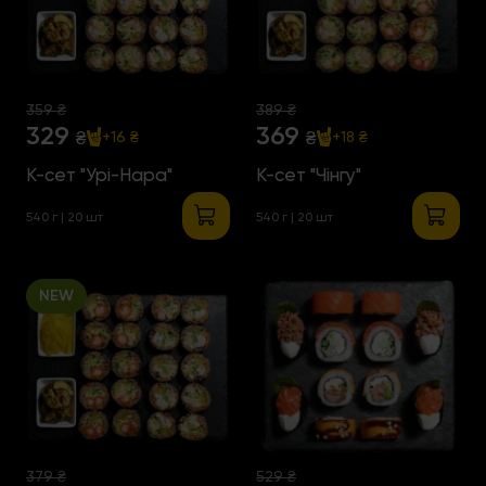
359 ₴
389 ₴
329
369
₴
₴
+16 ₴
+18 ₴
К-сет "Урі-Нара"
К-сет "Чінгу"
540 г | 20 шт
540 г | 20 шт
NEW
379 ₴
529 ₴