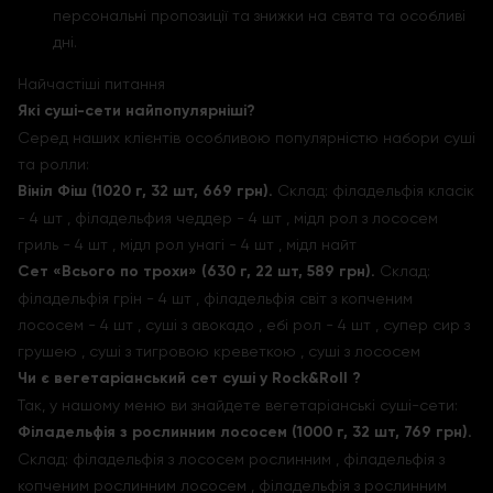
персональні пропозиції та знижки на свята та особливі
дні.
Найчастіші питання
Які суші-сети найпопулярніші?
Серед наших клієнтів особливою популярністю набори суші
та ролли:
Вініл Фіш (1020 г, 32 шт, 669 грн).
Склад: філадельфія класік
- 4 шт , філадельфия чеддер - 4 шт , мідл рол з лососем
гриль - 4 шт , мідл рол унагі - 4 шт , мідл найт
Сет «Всього по трохи» (630 г, 22 шт, 589 грн).
Склад:
філадельфія грін - 4 шт , філадельфія світ з копченим
лососем - 4 шт , суші з авокадо , ебі рол - 4 шт , супер сир з
грушею , суші з тигровою креветкою , суші з лососем
Чи є вегетаріанський сет суші у Rock&Roll ?
Так, у нашому меню ви знайдете вегетаріанські суші-сети:
Філадельфія з рослинним лососем (1000 г, 32 шт, 769 грн).
Склад: філадельфія з лососем рослинним , філадельфія з
копченим рослинним лососем , філадельфія з рослинним