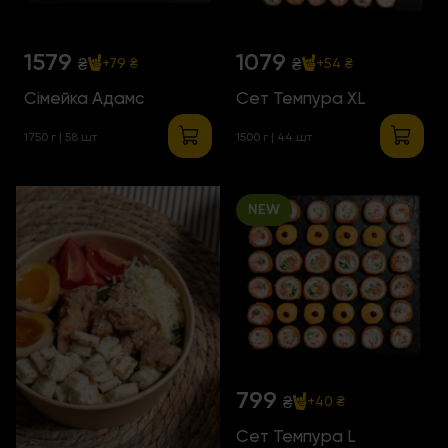
1579
1079
₴
₴
+79 ₴
+54 ₴
Сімейка Адамс
Сет Темпура XL
1750 г | 58 шт
1500 г | 44 шт
NEW
799
₴
+40 ₴
Сет Темпура L