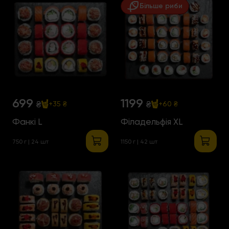
Більше риби
699
1199
₴
₴
+35 ₴
+60 ₴
Фанкі L
Філадельфія XL
750 г | 24 шт
1150 г | 42 шт