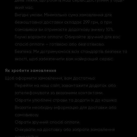
день тижня, що робить наш сервіс доступним у будь-
який час.
Вигідні умови: Мінімальна сума замовлення для
безкоштовної доставки складає 299 грн, а при
самовивозі ви отримаєте додаткову знижку 10%.
Гнучкі варіанти оплати: Обирайте зручний для вас
спосіб оплати – готівкою або безготівково.
Безпека: Ми дотримуємося всіх стандартів безпеки та
якості, щоб забезпечити вам найкращий сервіс.
Як зробити замовлення
Щоб оформити замовлення, вам достатньо:
Перейти на наш сайт, завантажити додаток або
зателефонувати за вказаними контактами.
Обрати улюблені страви та додати їх до кошика.
Вказати необхідну інформацію для доставки або
самовивозу.
Обрати зручний спосіб оплати.
Очікувати на доставку або забрати замовлення
самостійно.