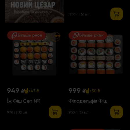
1230 г | 36 шт
Більше риби
Більше риби
949
999
₴
₴
+47 ₴
+50 ₴
Їж Фіш Сет №1
Філадельфія Фіш
970 г | 32 шт
900 г | 32 шт