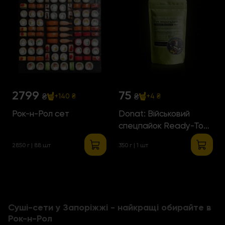
2799
75
₴
₴
+140 ₴
+4 ₴
Рок-н-Рол сет
Donat: Військовий
спецпайок Ready-To-
Eat
2850 г | 88 шт
350 г | 1 шт
Суші-сети у Запоріжжі - найкращі обирайте в
Рок-н-Рол