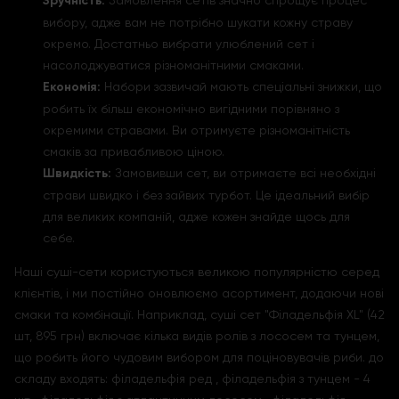
Зручність:
Замовлення сетів значно спрощує процес
вибору, адже вам не потрібно шукати кожну страву
окремо. Достатньо вибрати улюблений сет і
насолоджуватися різноманітними смаками.
Економія:
Набори зазвичай мають спеціальні знижки, що
робить їх більш економічно вигідними порівняно з
окремими стравами. Ви отримуєте різноманітність
смаків за привабливою ціною.
Швидкість:
Замовивши сет, ви отримаєте всі необхідні
страви швидко і без зайвих турбот. Це ідеальний вибір
для великих компаній, адже кожен знайде щось для
себе.
Наші суші-сети користуються великою популярністю серед
клієнтів, і ми постійно оновлюємо асортимент, додаючи нові
смаки та комбінації. Наприклад, суші сет "Філадельфія XL" (42
шт, 895 грн) включає кілька видів ролів з лососем та тунцем,
що робить його чудовим вибором для поціновувачів риби. до
складу входять: філадельфія ред , філадельфія з тунцем - 4