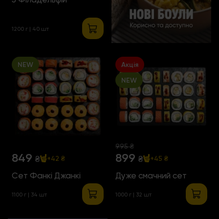
1200 г | 40 шт
NEW
Акція
NEW
995 ₴
849
899
₴
₴
+42 ₴
+45 ₴
Сет Фанкі Джанкі
Дуже смачний сет
1100 г | 34 шт
1000 г | 32 шт