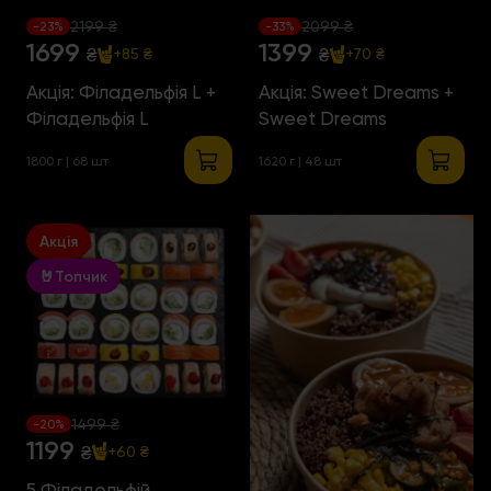
2199 ₴
2099 ₴
-23%
-33%
1699
1399
₴
₴
+85 ₴
+70 ₴
Акція: Філадельфія L +
Акція: Sweet Dreams +
Філадельфія L
Sweet Dreams
1800 г | 68 шт
1620 г | 48 шт
Акція
🤘Топчик
1499 ₴
-20%
1199
₴
+60 ₴
5 Філадельфій