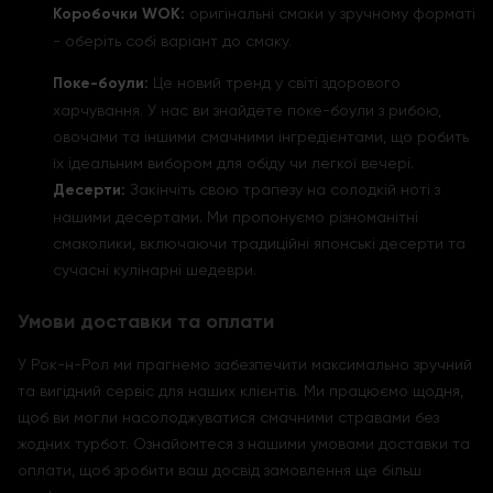
Коробочки WOK:
оригінальні смаки у зручному форматі
- оберіть собі варіант до смаку.
Поке-боули:
Це новий тренд у світі здорового
харчування. У нас ви знайдете поке-боули з рибою,
овочами та іншими смачними інгредієнтами, що робить
їх ідеальним вибором для обіду чи легкої вечері.
Десерти:
Закінчіть свою трапезу на солодкій ноті з
нашими десертами. Ми пропонуємо різноманітні
смаколики, включаючи традиційні японські десерти та
сучасні кулінарні шедеври.
Умови доставки та оплати
У Рок-н-Рол ми прагнемо забезпечити максимально зручний
та вигідний сервіс для наших клієнтів. Ми працюємо щодня,
щоб ви могли насолоджуватися смачними стравами без
жодних турбот. Ознайомтеся з нашими умовами доставки та
оплати, щоб зробити ваш досвід замовлення ще більш