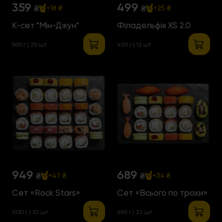
359
499
₴
₴
+18 ₴
+25 ₴
К-сет "Мін-Джун"
Філадельфія XS 2.0
500 г | 20 шт
400 г | 12 шт
949
689
₴
₴
+47 ₴
+34 ₴
Сет «Rock Stars»
Сет «Всього по трохи»
1030 г | 32 шт
690 г | 22 шт