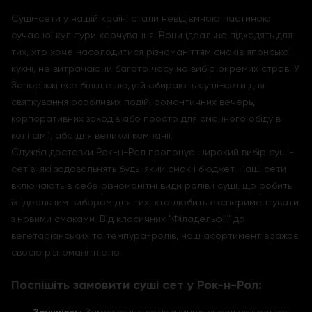
Суші-сети у нашій країні стали невід'ємною частиною
сучасної культури харчування. Вони ідеально підходять для
тих, хто хоче насолодитися різноманіттям смаків японської
кухні, не витрачаючи багато часу на вибір окремих страв. У
Запоріжжі все більше людей обирають суші-сети для
святкування особливих подій, романтичних вечерь,
корпоративних заходів або просто для смачного обіду в
колі сім'ї, або для великої компанії.
Служба доставки Рок-н-Рол пропонує широкий вибір суші-
сетів, які задовольнять будь-який смак і бюджет. Наші сети
включають в себе різноманітні види ролів і суші, що робить
їх ідеальним вибором для тих, хто любить експериментувати
з новими смаками. Від класичних "Філадельфії" до
вегетаріанських та темпура-ролів, наш асортимент вражає
своєю різноманітністю.
Поспішіть замовити суші сет у Рок-н-Рол: