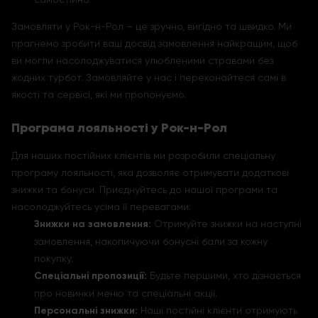
Замовляти у Рок-н-Рол – це зручно, вигідно та швидко. Ми
прагнемо зробити ваш досвід замовлення найкращим, щоб
ви могли насолоджуватися улюбленими стравами без
жодних турбот. Замовляйте у нас і переконайтеся самі в
якості та сервісі, які ми пропонуємо.
Програма лояльності у Рок-н-Рол
Для наших постійних клієнтів ми розробили спеціальну
програму лояльності, яка дозволяє отримувати додаткові
знижки та бонуси. Приєднуйтесь до нашої програми та
насолоджуйтесь усіма її перевагами:
Знижки на замовлення:
Отримуйте знижки на наступні
замовлення, накопичуючи бонусні бали за кожну
покупку.
Спеціальні пропозиції:
Будьте першими, хто дізнається
про новинки меню та спеціальні акції.
Персональні знижки:
Наші постійні клієнти отримують