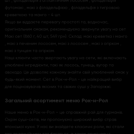
шт , філадельфія з атлантичним лососем , філадельфія
футомакі , макі з філадельфією , філадельфія з тигровою
креветкою та манго - 4 шт.
Якщо ви віддаєте перевагу простоті та, водночас,
оригінальним смакам, рекомендуємо звернути увагу на сет
Макі сет (860 г, 40 шт, 549 грн). Склад: макі креветка і манго
, макі з печеним лососем, макі з лососем , макі з огірком ,
макі з тунцем та огірком.
Наші клієнти часто звертають увагу на сети, які включають
улюблені інгредієнти, такі як лосось, тунець, вугор та
авокадо. Це дозволяє кожному знайти свій улюблений смак у
будь-який момент. Сет в Рок-н-Рол - це найкращий вибір
для поціновувачів якісних та свіжих суші у Запоріжжі.
Загальний асортимент меню Рок-н-Рол
Наше меню в Рок-н-Рол – це справжній рай для гурманів.
Окрім суші-сетів, ми пропонуємо широкий вибір страв
японської кухні. У нас ви знайдете класичні роли, які стали
вже традиційними для багатьох, а також оригінальні