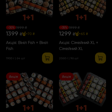
1999 ₴
1999 ₴
-30%
-35%
1399
1299
₴
₴
+70 ₴
+65 ₴
Акція: Вініл Fish + Вініл
Акція: Сімейний XL +
Fish
Сімейний XL
1900 г | 64 шт
2060 г | 96 шт
Акція
Акція