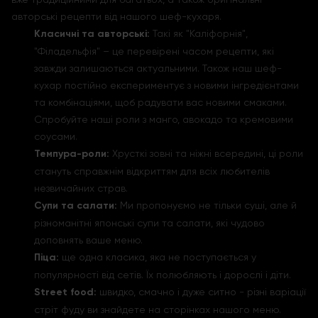
авторські рецепти від нашого шеф-кухаря.
Класичні та авторські:
Такі як "Каліфорнія",
"Філадельфія" – це перевірені часом рецепти, які
завжди залишаються актуальними. Також наш шеф-
кухар постійно експериментує з новими інгредієнтами
та комбінаціями, щоб радувати вас новими смаками.
Спробуйте наші роли з манго, авокадо та кремовими
соусами.
Темпура-роли:
Хрусткі зовні та ніжні всередині, ці роли
стануть справжнім відкриттям для всіх любителів
незвичайних страв.
Супи та салати:
Ми пропонуємо не тільки суші, але й
різноманітні японські супи та салати, які чудово
доповнять ваше меню.
Піца:
ще одна класика, яка не поступається у
популярності від сетів. Їх полюбляють і дорослі і діти.
Street food:
швидко, смачно і дуже ситно - різні варіації
стріт фуду ви знайдете на сторінках нашого меню.