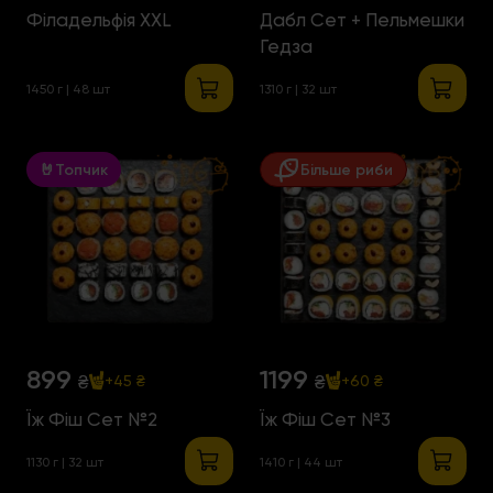
Філадельфія ХХL
Дабл Сет + Пельмешки
Гедза
1450 г | 48 шт
1310 г | 32 шт
🤘Топчик
Більше риби
899
1199
₴
₴
+45 ₴
+60 ₴
Їж Фіш Сет №2
Їж Фіш Сет №3
1130 г | 32 шт
1410 г | 44 шт