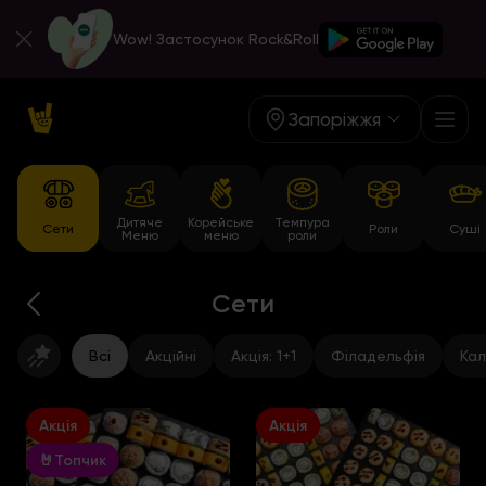
Wow! Застосунок Rock&Roll
Запоріжжя
Дитяче
Корейське
Темпура
Сети
Роли
Суші
Меню
меню
роли
Сети
Всі
Акційні
Акція: 1+1
Філадельфія
Кал
Акція
Акція
🤘Топчик