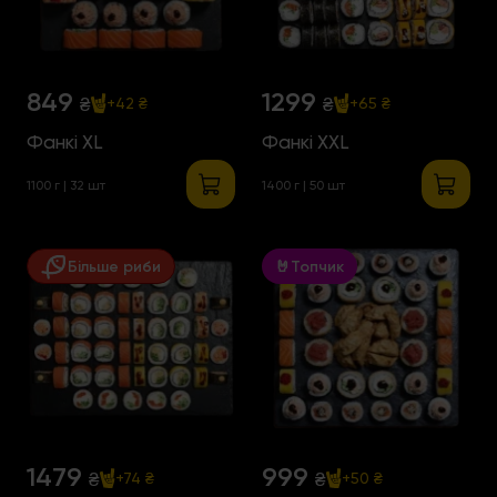
849
1299
₴
₴
+42 ₴
+65 ₴
Фанкі XL
Фанкі XXL
1100 г | 32 шт
1400 г | 50 шт
Більше риби
🤘Топчик
1479
999
₴
₴
+74 ₴
+50 ₴