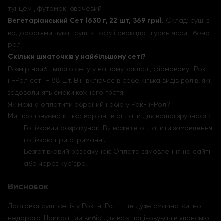
тунцем , футомакі овочевий
Вегетаріанський Сет (630 г, 22 шт, 369 грн).
Склад: суші з
водоростями чука , суші з тофу і авокадо , гурин ясай , боно
рол
Скільки шматочків у найбільшому сеті?
Розмір найбільшого сету у нашому закладі, фірмовому "Рок-
н-Рол сет" - 88 шт. Він включає в себе кілька видів ролів, які
задовольнять смаки кожного гостя.
Як можна оплатити обраний набір у Рок-н-Рол?
Ми пропонуємо кілька варіантів оплати для вашої зручності:
Готівковий розрахунок: Ви можете оплатити замовлення
готівкою при отриманні.
Безготівковий розрахунок: Оплата замовлення на сайті
або через кур'єра.
Висновок
Доставка суші сетів у Рок-н-Рол – це дуже смачно, ситно і
недорого. Найкращий вибір для всіх поціновувачів японської