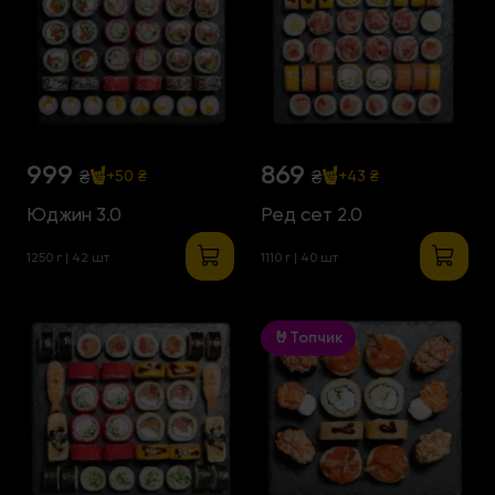
999
869
₴
₴
+50 ₴
+43 ₴
Юджин 3.0
Ред сет 2.0
1250 г | 42 шт
1110 г | 40 шт
🤘Топчик