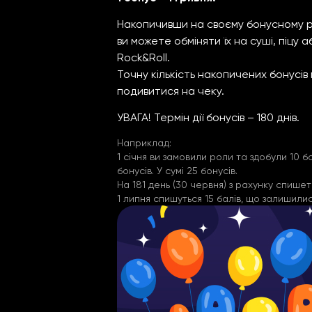
Накопичивши на своєму бонусному ра
ви можете обміняти їх на суші, піцу 
Rock&Roll.
Точну кількість накопичених бонусі
подивитися на чеку.
УВАГА! Термін дії бонусів – 180 днів.
Наприклад:
1 січня ви замовили роли та здобули 10 бо
бонусів. У сумі 25 бонусів.
На 181 день (30 червня) з рахунку спишет
1 липня спишуться 15 балів, що залишилися