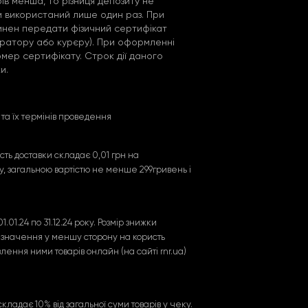
ів менша, то різниця депозиту не
и використаний лише один раз. При
винен передати фізичний сертифікат
тратору або курєру). При оформленні
омер сертифікату. Строк дії даного
и.
к та їх термінів проведення
сть доставки складає 0,01 грн на
оку, загальною вартістю не менше 299гривень і
.01.24 по 31.12.24 року. Розмір знижки
го значення у меншу сторону на користь
лення ними товарів онлайн (на сайті rnr.ua)
 складає 10% від загальної суми товарів у чеку.