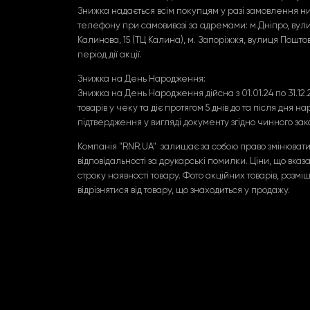
Знижка надається всім покупцям у разі замовлення ним
телефону при самовивозі за адремами: м.Дніпро, вул
Калинова, 15 (ТЦ Калина), м. Запоріжжя, вулиця Поштова
період дії акції.
Знижка на День Народження:
Знижка на День Народження дійсна з 01.01.24 по 31.12.
товарів у чеку та діє протягом 5 днів до та після дня
підтвердження у вигляді документу згідно чинного зак
Компанія "RNR.UA" залишає за собою право змінювати ц
відповідальності за друкарські помилки. Ціни, що вказа
строку наявності товару. Фото акційних товарів, розмі
відрізнятися від товару, що знаходиться у продажу.