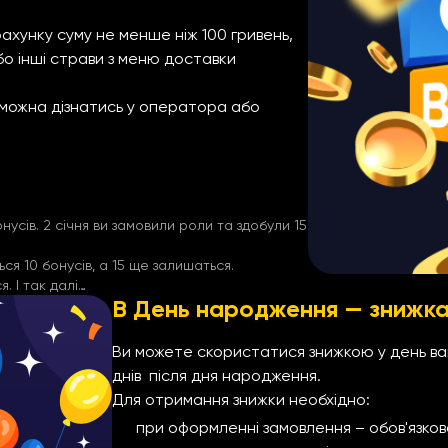
хунку суму не менше ніж 100 гривень,
або інші страви з меню доставки
в можна дізнатись у оператора або
нусів. 2 січня ви замовили роли та здобули 15
ься 10 бонусів, а 15 ще залишаться.
. І так далі…
В День народження — знижка
Ви можете скористатися знижкою у день в
днів після дня народження.
Для отримання знижки необхідно:
при оформленні замовлення – обов'язков