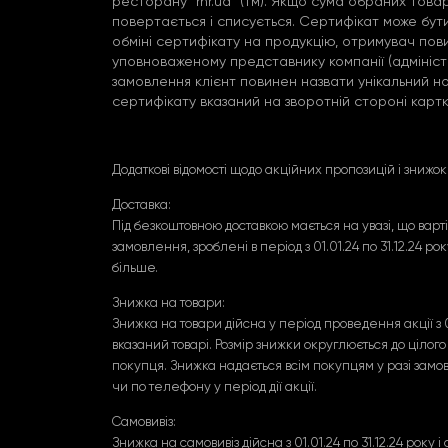
ресторану "rnr.ua" (тм). Якщо сума обраних товар
повертається і списується. Сертифікат може бут
обміні сертифікату на продукцію, отримувач по
уповноваженому представнику компанії (адмініс
замовлення клієнт повинен назвати унікальний н
сертифікату вказаний на зворотній стороні картк
Додаткові відомості щодо акційних пропозицій і знижо
Доставка:
Під безкоштовною доставкою мається на увазі, що варті
замовлення, зроблені в період з 01.01.24 по 31.12.24 р
більше.
Знижка на товари:
Знижка на товари дійсна у період проведення акції з 01
вказаний товарі. Розмір знижки округлюється до ціло
покупця. Знижка надається всім покупцям у разі замов
чи по телефону у період дії акції.
Самовивіз:
Знижка на самовивіз дійсна з 01.01.24 по 31.12.24 року і