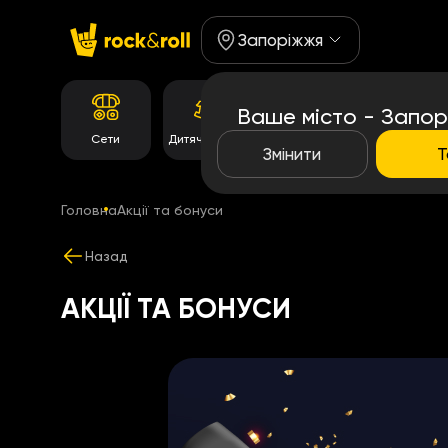
Запоріжжя
Ваше місто - Запор
Корейське
Сети
Дитяче Меню
Темпура рол
меню
Змінити
Т
Головна
Акції та бонуси
Назад
АКЦІЇ ТА БОНУСИ