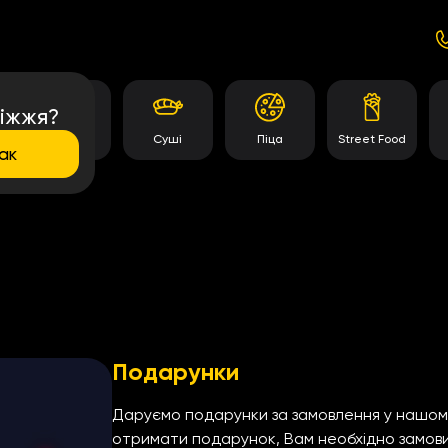
іжжя?
и
Роли
Суші
Піца
Street Food
ак
Подарунки
Даруємо подарунки за замовлення у нашому 
отримати подарунок, Вам необхідно замовит