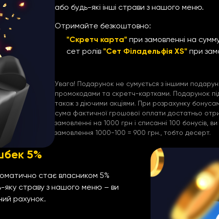
або будь-які інші страви з нашого меню.
Отримайте безкоштовно:
"Скретч карта"
при замовленні на сумм
сет ролів
"Сет Філадельфія XS"
при зам
Увага! Подарунок не сумується з іншими подарун
промокодами та скретч-картками. Подарунок підс
також з діючими акціями. При розрахунку бонус
сума фактичної грошової оплати достатньо отр
замовленні на 1000 грн і списанні 100 бонусів, 
замовлення 1000-100 = 900 грн., тобто десерт.
шбек 5%
втоматично стає власником 5%
-яку страву з нашого меню – ви
ний рахунок.