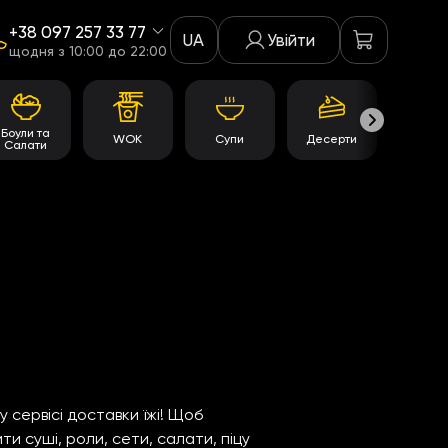
+38 097 257 33 77
UA
Увійти
щодня з 10:00 до 22:00
Боули та
WOK
Супи
Десерти
Акції
Салати
сервісі доставки їжі! Щоб
и суші, роли, сети, салати, піцу