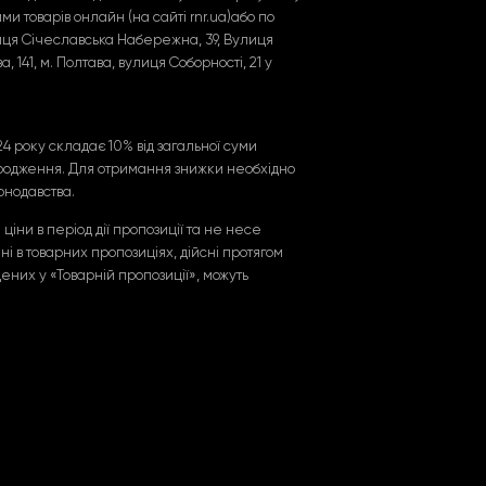
и товарів онлайн (на сайті rnr.ua)або по
иця Січеславська Набережна, 39, Вулиця
, 141, м. Полтава, вулиця Соборності, 21 у
24 року складає 10% від загальної суми
 народження. Для отримання знижки необхідно
онодавства.
іни в період дії пропозиції та не несе
ні в товарних пропозиціях, дійсні протягом
щених у «Товарній пропозиції», можуть