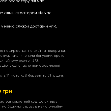
 або оператору під час
м адміністраторам під час
ї у меню служби доставки RnR.
 не поширюється на акції та подарунки.
ватись накопиченими бонусами, проте
ичайному розмірі (5%).
не діють одночасно при оформленні
ють 14 лютого, 8 березня та 31 грудня.
0 грн
дається секретний код, що активує
і, на будь-яку страву із меню онлайн-