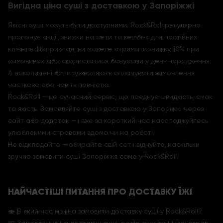
Вигідна ціна суші з доставкою у Запоріжжі
Якісні суші можуть бути доступними. Rock&Roll регулярно
пропонує акції, знижки на сети та кешбек для постійних
клієнтів. Наприклад, ви можете отримати знижку 10% при
самовивозі або скористатися бонусами у день народження.
А накопичені бали дозволяють оплачувати замовлення
частково або навіть повністю.
Rock&Roll – це сучасний сервіс, що поєднує швидкість, смак
та якість. Замовляйте суші з доставкою у Запоріжжі через
сайт або додаток – і вже за короткий час насолоджуйтесь
улюбленими стравами вдома чи на роботі.
Не відкладайте – обирайте свій сет і відчуйте, наскільки
зручно замовити суші Запоріжжя саме у Rock&Roll.
НАЙЧАСТІШІ ПИТАННЯ ПРО ДОСТАВКУ ЇЖІ
🍣 В який час можна замовити доставку суші у Rock&Roll?