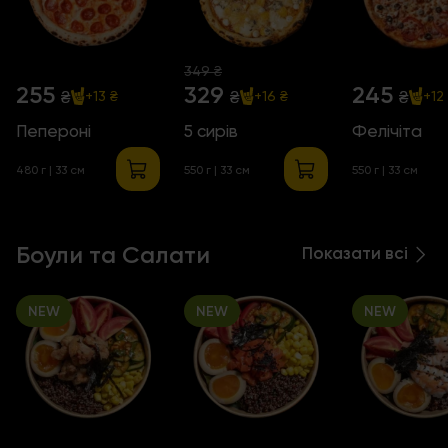
349 ₴
255
329
245
₴
₴
₴
+13 ₴
+16 ₴
+12
Пепероні
5 сирів
Фелічіта
480 г
| 33 см
550 г
| 33 см
550 г
| 33 см
Боули та Салати
Показати всі
NEW
NEW
NEW