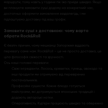
маршрути, тому навіть у години пік їжа приїде швидко. Якщо
ви плануєте замовити суші додому на конкретний час,
достатньо оформити замовлення заздалегідь, і ми
підлаштуємо доставку під ваш графік.
Замовити суші з доставкою: чому варто
обрати Rock&Roll
Є безліч причин, чому мешканці Запоріжжя віддають
перевагу саме нам. Rock&Roll – це не просто доставка, це
ціла філософія свіжості та зручності.
Ось наші головні переваги:
Свіжі інгредієнти. Лосось, креветки, тунeць, авокадо та
інші продукти ми отримуємо від перевірених
постачальників.
Професійні сушисти. Кожне блюдо готується
майстрами, які дотримуються японських традицій і
додають авторські нотки.
Оперативність. Кур’єри працюють швидко та обережно