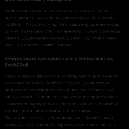
Любите смачну їжу, але не хочете витрачати час на
приготування? Тоді саме час замовити суші Запоріжжя у
Rock&Roll. Ми знаємо, як зробити ваш вечір приємним, обід
ситним, а святковий стіл – стильним і сучасним. Сотні наших
клієнтів щодня переконуються, що якісна доставка суші у
місті – це просто, швидко і вигідно.
Оперативна доставка суші у Запоріжжі від
Rock&Roll
Буває хочеться свіжих ролів чи сетів, чекати довго немає
бажання. Саме тому Rock&Roll подбав, щоб доставка
працювала без затримок і зручно для вас. Усього кілька
кліків на сайті – і замовлення вже у процесі приготування.
Наші кухарі одразу беруться до роботи, щоб ви отримали
страви ще теплими, свіжими та апетитними.
Ми доставляємо суші у Запоріжжі щодня, без вихідних, з
ранку до пізнього вечора. Кур’єри добре знають місто та