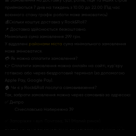
📅 Замовлення на доставку суші, ролів, піци та інших страв
приймаються 7 днів на тиждень з 10.00 до 22.00 (Під час
воєнного стану графік роботи може змінюватись)
💰Скільки коштує доставка у Rock&Roll?
📌 Доставка здійснюється безкоштовно.
Мінімальна сума замовлення 299 грн.
У віддалені
районами міста
сума мінімального замовлення
може змінюватися.
💳 Як можна сплатити замовлення?
👉 Сплатити замовлення можна онлайн на сайті, кур'єру
готівкою або через бездротовий термінал (за допомогою
Apple Pay, Google Pay).
🏠 Чи є у Rock&Roll послуга самовивезення?
Так, забрати замовлення можна через самовивіз за адресою:
✅ Дніпро
Січеславська Набережна 39
✅ Запоріжжя - вул. Почтова, 141 (Малий ринок).
Більше того, на всі замовлення самовивезення знижка 10%.