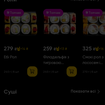
🤘Топчик
🤘Топчик
🤘Топчик
279
259
325
₴
₴
₴
+14 ₴
+13 ₴
+16
Ебі Рол
Філадельфія з
Смокі рол з
тигровою
лососем і
креветкою і
ананасом
240 г
| 8 шт
240 г
| 8 шт
270 г
| 8 шт
манго
Суші
Показати всі