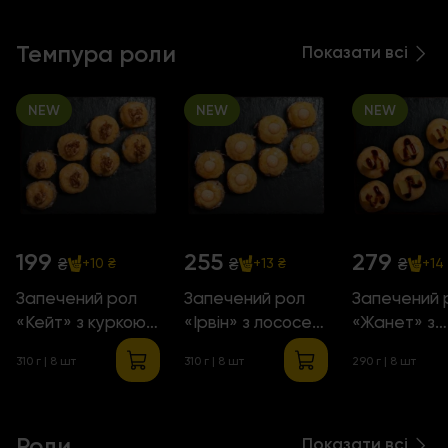
Темпура роли
Показати всі
NEW
NEW
NEW
199
255
279
₴
₴
₴
+10 ₴
+13 ₴
+14
Запечений рол
Запечений рол
Запечений 
«Кейт» з куркою
«Ірвін» з лососем
«Жанет» з
гриль
гриль
креветками
310 г
| 8 шт
310 г
| 8 шт
290 г
| 8 шт
Роли
Показати всі