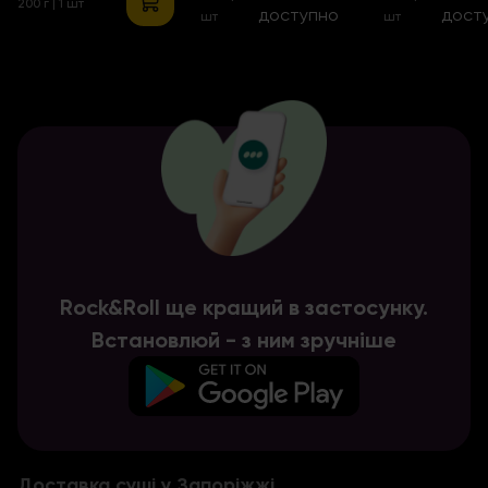
200 г
| 1 шт
доступно
дост
шт
шт
Rock&Roll ще кращий в застосунку.
Встановлюй - з ним зручніше
Перейти
Перейти
Перейти
Перейти
Перейти
Перейти
Перейти
Доставка суші у Запоріжжі