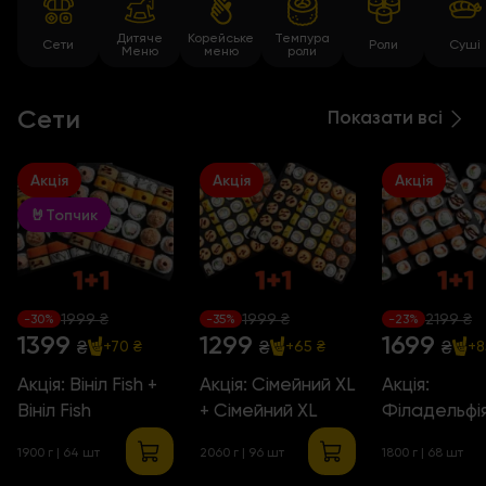
Дитяче
Корейське
Темпура
Сети
Роли
Суші
Меню
меню
роли
Сети
Показати всі
Акція
Акція
Акція
🤘Топчик
1999 ₴
1999 ₴
2199 ₴
-30%
-35%
-23%
1399
1299
1699
₴
₴
₴
+70 ₴
+65 ₴
+8
Акція: Вініл Fish +
Акція: Сімейний XL
Акція:
Вініл Fish
+ Сімейний XL
Філадельфія
Філадельфія
1900 г
| 64 шт
2060 г
| 96 шт
1800 г
| 68 шт