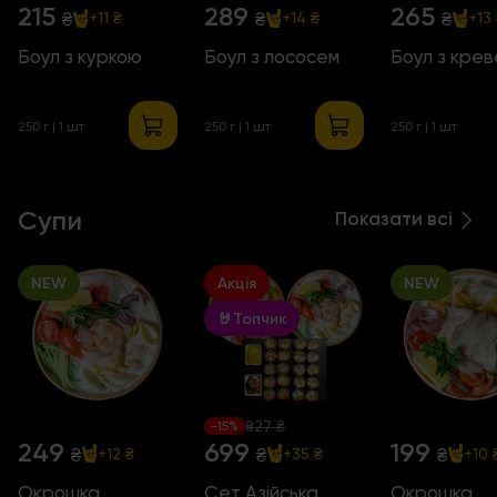
215
289
265
₴
₴
₴
+11 ₴
+14 ₴
+13
Боул з куркою
Боул з лососем
Боул з кре
250 г
| 1 шт
250 г
| 1 шт
250 г
| 1 шт
Супи
Показати всі
NEW
Акція
NEW
🤘Топчик
827 ₴
-15%
249
699
199
₴
₴
₴
+12 ₴
+35 ₴
+10 
Окрошка
Сет Азійська
Окрошка