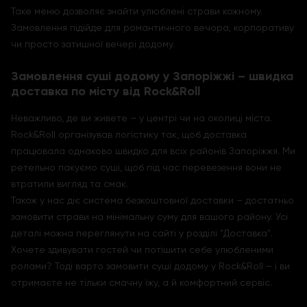
Таке меню дозволяє знайти улюблені страви кожному.
Замовлення підійде для романтичного вечора, корпоративу
чи просто затишної вечері додому.
Замовлення суші додому у Запоріжжі – швидка
доставка по місту від Rock&Roll
Неважливо, де ви живете – у центрі чи на околиці міста.
Rock&Roll організував логістику так, щоб доставка
працювала однаково швидко для всіх районів Запоріжжя. Ми
ретельно пакуємо суші, щоб під час перевезення вони не
втратили вигляд та смак.
Також у нас діє система безкоштовної доставки – достатньо
замовити страви на мінімальну суму для вашого району. Усі
деталі можна переглянути на сайті у розділі "Доставка".
Хочете здивувати гостей чи потішити себе улюбленими
ролами? Тоді варто замовити суші додому у Rock&Roll – і ви
отримаєте не тільки смачну їжу, а й комфортний сервіс.