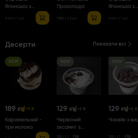
Японська з
Прохолода
Японська з
Тигровими
куркою
440 г
| 1 шт
1380 г
| 3 шт
440 г
| 1 шт
Креветками
Десерти
Показати всі
NEW
NEW
NEW
189
129
129
₴
₴
₴
+9 ₴
+6 ₴
+6 ₴
Карамельний -
Червоний
Чізкейк з в
три молока
оксамит з
вишнею
Не
Не
150 г
| 1
150 г
| 1