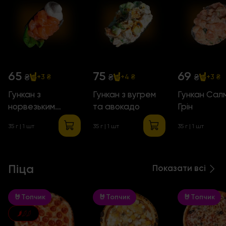
65
75
69
₴
₴
₴
+3 ₴
+4 ₴
+3 ₴
Гункан з
Гункан з вугрем
Гункан Сал
норвезьким
та авокадо
Грін
лососем
35 г
| 1 шт
35 г
| 1 шт
35 г
| 1 шт
Піца
Показати всі
🤘Топчик
🤘Топчик
🤘Топчик