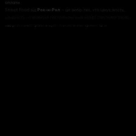
оплати.
Street Food від
Рок-н-Рол
– це вибір тих, хто цінує якість,
швидкість і справжній гастрономічний кайф! Замовляй зараз і
відкрий новий рівень вуличної їжі в Запоріжжі! 😍🔥