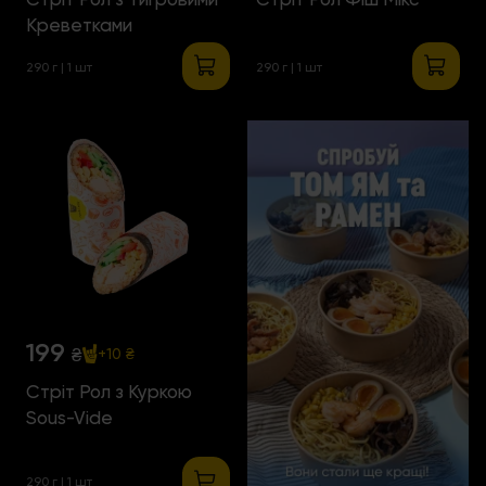
Креветками
290 г | 1 шт
290 г | 1 шт
199
₴
+10 ₴
Стріт Рол з Куркою
Sous-Vide
290 г | 1 шт