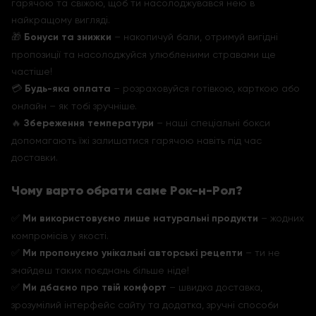
гарячою та свіжою, щоб ти насолоджувався нею в
найкращому вигляді.
🎁
Бонуси та знижки
– накопичуй бали, отримуй вигідні
пропозиції та насолоджуйся улюбленими стравами ще
частіше!
💳
Будь-яка оплата
– розраховуйся готівкою, карткою або
онлайн – як тобі зручніше.
🔥
Збереження температури
– наші спеціальні бокси
допомагають їжі залишатися гарячою навіть під час
доставки.
Чому варто обрати саме Рок-н-Рол?
✅
Ми використовуємо лише натуральні продукти
– жодних
компромісів у якості.
✅
Ми пропонуємо унікальні авторські рецепти
– ти не
знайдеш таких поєднань більше ніде!
✅
Ми дбаємо про твій комфорт
– швидка доставка,
зрозумілий інтерфейс сайту та додатка, зручні способи