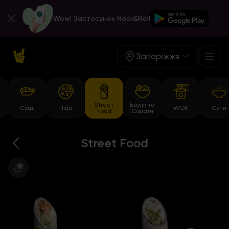
Wow! Застосунок Rock&Roll
Запоріжжя
Street
Боули та
Суші
Піца
WOK
Супи
Food
Салати
Street Food