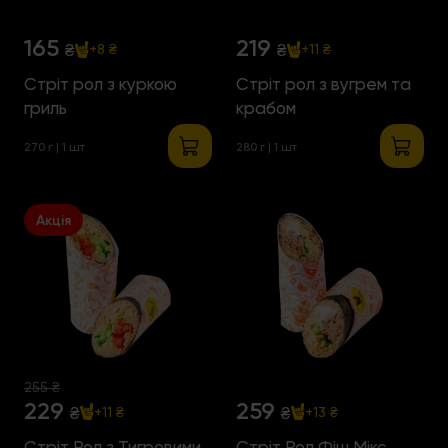
165
219
₴
₴
+8 ₴
+11 ₴
Стріт рол з куркою
Стріт рол з вугрем та
гриль
крабом
270 г | 1 шт
280 г | 1 шт
Акція
255 ₴
229
259
₴
₴
+11 ₴
+13 ₴
Стріт Рол з Тигровими
Стріт Рол Фіш Мікс