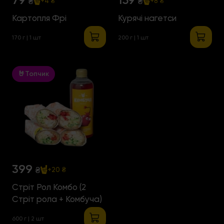
₴
₴
+4 ₴
+8 ₴
Картопля Фрі
Курячі нагетси
170 г | 1 шт
200 г | 1 шт
🤘Топчик
399
₴
+20 ₴
Стріт Рол Комбо (2
Стріт рола + Комбуча)
600 г | 2 шт