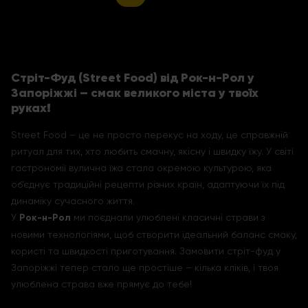
Стріт-Фуд (
Street Food) від Рок-н-Рол у
Запоріжжі – смак великого міста у твоїх
руках!
Street Food – це не просто перекус на ходу, це справжній
ритуал для тих, хто любить смачну, якісну і швидку їжу. У світі
гастрономії вулична їжа стала окремою культурою, яка
об’єднує традиційні рецепти різних країн, адаптуючи їх під
динаміку сучасного життя.
У
Рок-н-Рол
ми поєднали улюблені класичні страви з
новими технологіями, щоб створити ідеальний баланс смаку,
користі та швидкості приготування. Замовити стріт-фуд у
Запоріжжі тепер стало ще простіше – кілька кліків, і твоя
улюблена страва вже прямує до тебе!