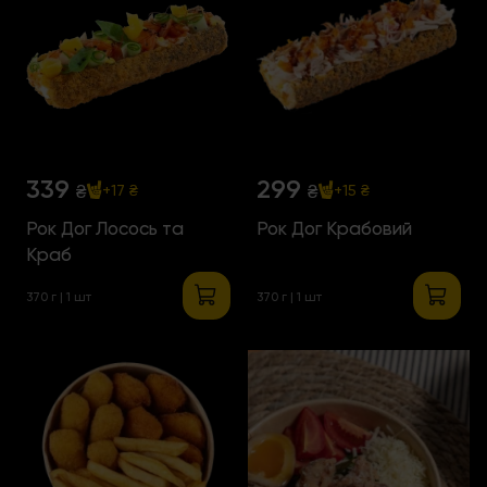
339
299
₴
₴
+17 ₴
+15 ₴
Рок Дог Лосось та
Рок Дог Крабовий
Краб
370 г | 1 шт
370 г | 1 шт