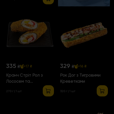
335
329
₴
₴
+17 ₴
+16 ₴
Кранч Стріт Рол з
Рок Дог з Тигровими
Лососем та
Креветками
Креветками
270 г | 1 шт
320 г | 1 шт