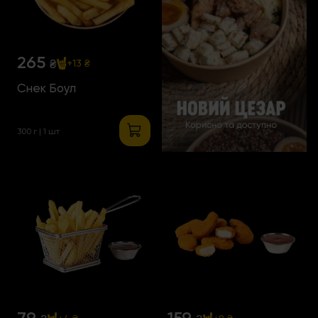
265
₴
+13 ₴
Снек Боул
300 г | 1 шт
79
159