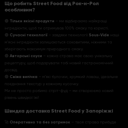
Що робить Street Food від Рок-н-Рол
особливим?
🟢
Тільки якісні продукти
– ми відбираємо найкращі
інгредієнти, щоб ти отримував 100% смаку та користі.
🟢
Сучасні технології
– завдяки технології
Sous-Vide
наші
м’ясні інгредієнти залишаються соковитими, ніжними та
зберігають максимум природного смаку.
🟢
Авторські соуси
– кожна страва має свою унікальну
рецептуру, щоб подарувати тобі новий гастрономічний
досвід.
🟢
Свіжа випічка
– м’які булочки, хрумкий лаваш, ідеальне
поєднання текстур у кожному кусочку.
Ми не просто робимо стріт-фуд – ми створюємо новий
рівень швидкої їжі!
Швидка доставка Street Food у Запоріжжі
🚀
Оперативно та без затримок
– твоя страва прибуде