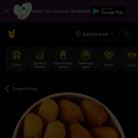
Wow! Застосунок Rock&Roll
Запоріжжя
Дитяче
Корейське
Темпура
Сети
Роли
Суші
Меню
меню
роли
Street Food