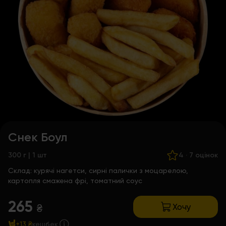
Снек Боул
300 г | 1 шт
4
·
7 оцінок
Склад:
курячі нагетси, сирні палички з моцарелою,
картопля смажена фрі, томатний соус
265
Хочу
₴
+13 ₴
кешбек