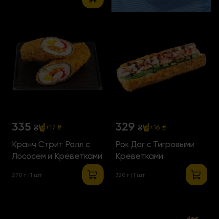
335
329
₴
₴
+17 ₴
+16 ₴
Кранч Стрит Ролл с
Рок Дог с Тигровыми
Лососем и Креветками
Креветками
270 г | 1 шт
320 г | 1 шт