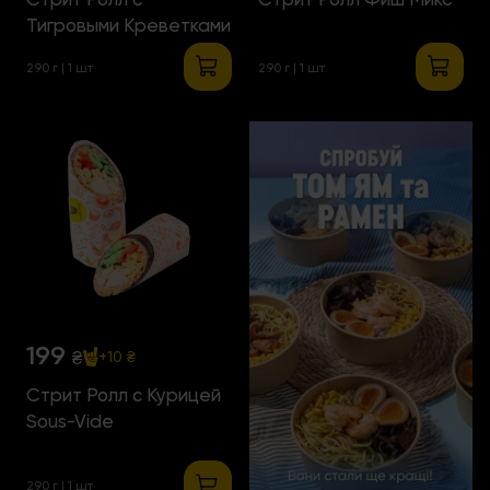
Тигровыми Креветками
290 г | 1 шт
290 г | 1 шт
199
₴
+10 ₴
Стрит Ролл с Курицей
Sous-Vide
290 г | 1 шт