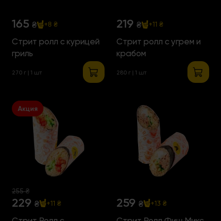
165
219
₴
₴
+8 ₴
+11 ₴
Стрит ролл с курицей
Стрит ролл с угрем и
гриль
крабом
270 г | 1 шт
280 г | 1 шт
Акция
255 ₴
229
259
₴
₴
+11 ₴
+13 ₴
Стрит Ролл с
Стрит Ролл Фиш Микс