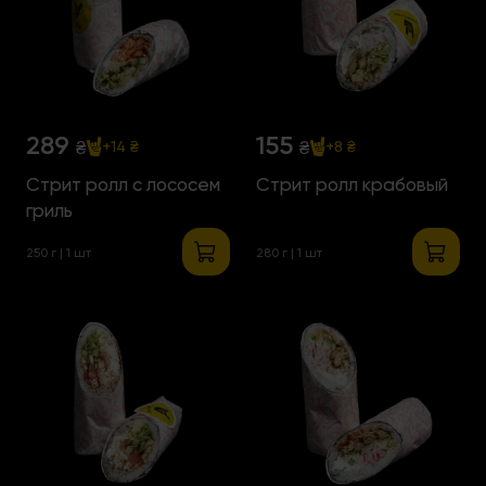
289
155
₴
₴
+14 ₴
+8 ₴
Стрит ролл с лососем
Стрит ролл крабовый
гриль
250 г | 1 шт
280 г | 1 шт