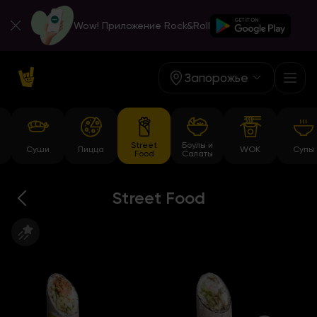
Wow! Приложение Rock&Roll
Запорожье
Street
Боулы и
Суши
Пицца
WOK
Супы
Food
Салаты
Street Food