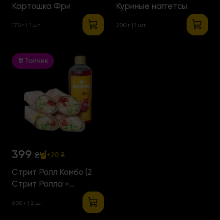
Картошка Фри
Куриные наггетсы
170 г | 1 шт
200 г | 1 шт
🤘Топчик
399
₴
+20 ₴
Стрит Ролл Комбо (2
Стрит Ролла +
Комбуча)
600 г | 2 шт