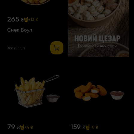
265
₴
+13 ₴
Снек Боул
300 г | 1 шт
79
159
₴
₴
+4 ₴
+8 ₴