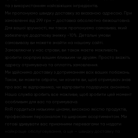
та з використанням найсвіжіших інгредієнтів.
Ми пропонуємо швидку доставку за вказаною адресою. При
замовленні від 299 грн – доставка абсолютно безкоштовна.
Для вашої зручності, ми також пропонуємо самовивіз, який
забезпечує додаткову знижку -10%. Детальні умови
самовивозу ви можете знайти на нашому сайті.
Замовляючи у нас страви, ви також маєте можливість
зробити сюрприз вашим близьким чи друзям. Просто вкажіть
адресу отримувача та оплатіть замовлення.
Ми здійснимо доставку з дотриманням всіх ваших побажань.
Також, ви можете обрати, чи хочете ви, щоб отримувач знав
про вас як відправника, чи відправити подарунок анонімно.
Наша служба зробить все можливе, щоб зробити цей момент
особливим для вас та отримувача.
RnR гордиться низькими цінами, високою якістю продуктів,
професійним персоналом та широким асортиментом. Ми
готові здивувати вас приємними перевагами та надати
найкраще обслуговування, а ще – швидку доставку та