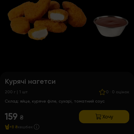
Курячі нагетси
200 г | 1 шт
0
·
0 оцінок
Склад:
яйце, куряче філе, сухарі, томатний соус
159
Хочу
₴
+8 ₴
кешбек