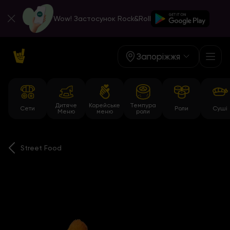
Wow! Застосунок Rock&Roll
Запоріжжя
Дитяче
Корейське
Темпура
Сети
Роли
Суші
Меню
меню
роли
Street Food