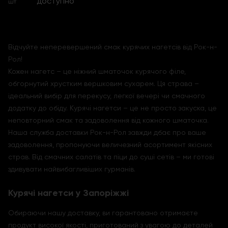
доступно
шт
Відчуйте неперевершений смак курячих нагетсів від Рок-н-
Рол!
Кожен нагетс – це ніжний шматочок курячого філе,
обгорнутий хрустким вершковим сухарем. Ця страва –
ідеальний вибір для перекусу, легкої вечері чи смачного
додатку до обіду. Курячі нагетси – це не просто закуска, це
неповторний смак та задоволення від кожного шматочка.
Наша служба доставки Рок-н-Рол завжди дбає про ваше
задоволення, пропонуючи величезний асортимент якісних
страв. Від смачних салатів та піци до суші сетів – ми готові
здивувати найвибагливіших гурманів.
Курячі нагетси у Запоріжжі
Обираючи нашу доставку, ви гарантовано отримаєте
продукт високої якості, приготований з увагою до деталей