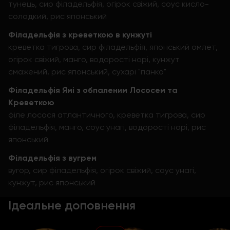
тунець, сир філадельфія, огірок свіжий, соус кисло-
солодкий, рис японський
Філадельфія з креветкою в кунжуті
креветка тигрова, сир філадельфія, японський омлет,
огірок свіжий, манго, водорості норі, кунжут
смажений, рис японський, сухарі "панко"
Філадельфія Ямі з обпаленим Лососем та
Креветкою
філе лосося атлантичного, креветка тигрова, сир
філадельфія, манго, соус унагі, водорості норі, рис
японський
Філадельфія з вугрем
вугор, сир філадельфія, огірок свіжий, соус унагі,
кунжут, рис японський
Ідеальне доповнення