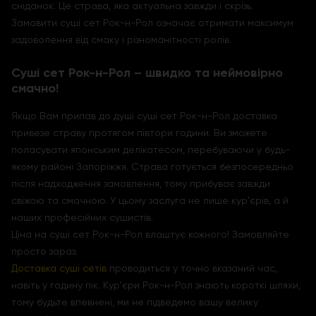
сніданок. Це страва, яка актуальна завжди і скрізь.
Замовити суші сет Рок-н-Рол означає отримати максимум
задоволення від смаку і різноманітності ролів.
Суші сет Рок-н-Рол – швидко та неймовірно
смачно!
Якщо Вам припав до душі суші сет Рок-н-Рол доставка
привезе страву протягом півтори години. Ви зможете
поласувати японським делікатесом, перебуваючи у будь-
якому районі Запоріжжя. Страва готується безпосередньо
після надходження замовлення, тому прибуває завжди
свіжою та смачною. У цьому заслуга не лише кур'єрів, а й
наших професійних сушистів.
Ціна на суші сет Рок-н-Рол влаштує кожного! Замовляйте
просто зараз.
Доставка суші сетів
проводиться у точно вказаний час,
навіть у годину пік. Кур'єри Рок-н-Рол знають короткі шляхи,
тому будьте впевнені, ми не підведемо вашу велику