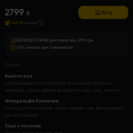
2799
Хочу
₴
+140 ₴
кешбек
БЕЗКОШТОВНА доставка від 299 грн
10% знижки при самовивозі
Склад:
Ашіато рол
тигрові креветки в темпурі, японський майонез,
авокадо, огірок свіжий, водорості норі, рис, кунжут
Філадельфія Класична
лосось атлантичний, огірок свіжий, сир філадельфія,
рис японський
Суші з лососем
лосось атлантичний, рис