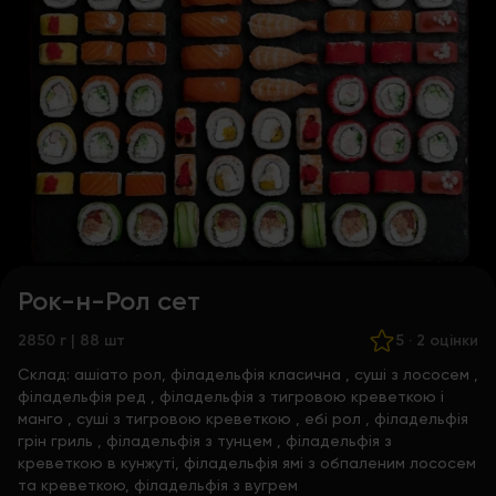
Рок-н-Рол сет
2850 г | 88 шт
5
·
2 оцінки
Склад:
ашіато рол,
філадельфія класична
,
суші з лососем
,
філадельфія ред
,
філадельфія з тигровою креветкою і
манго
,
суші з тигровою креветкою
,
ебі рол
,
філадельфія
грін гриль
,
філадельфія з тунцем
, філадельфія з
креветкою в кунжуті, філадельфія ямі з обпаленим лососем
та креветкою,
філадельфія з вугрем