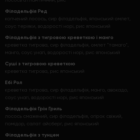
Філадельфія Ред
копчений лосось, сир філадельфія, японський омлет,
соус теріяки, водорості норі, рис японський
Філадельфія з тигровою креветкою і манго
креветка тигрова, сир філадельфія, омлет "тамаго",
манго, соус унагі, водорості норі, рис японський
Суші з тигровою креветкою
креветка тигрова, рис японський
Ебі Рол
креветка тигрова, сир філадельфія, манго, авокадо,
соус унагі, водорості норі, рис японський
Філадельфія Грін Гриль
лосось смажений, сир філадельфія, огірок свіжий,
помідор, салат айсберг, рис японський
Філадельфія з тунцем