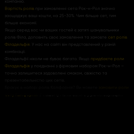
компанію.
Вартість ролів
при замовленні сета Рок-н-Рол значно
заощаджує ваші кошти, на 25-30%. Чим більше сет, тим
більше економії.
Якщо серед вас чи ваших гостей є затяті шанувальники
ролів Філа, доповніть своє замовлення та замовте
сет ролів
Філадельфія
. У нас на сайті він представлений у різній
комбінації.
Філадельфії ніколи не буває багато. Якщо
придбаєте роли
Філадельфія
у поєднанні з фірмовим набором Рок-н-Рол –
точно залишитеся задоволені смаком, свіжістю та
презентабельністю цих сетів.
Бракує в наборі ролів Каліфорнія? Ви можете
замовити роли
сету Каліфорнія
. У нашому меню вони є у різних варіаціях.