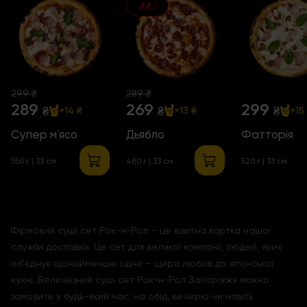
299 ₴
289 ₴
289
269
299
₴
₴
₴
+14 ₴
+13 ₴
+15
Супер м`ясо
Дьябло
Фатторія
550 г | 33 см
480 г | 33 см
520 г | 33 см
Фірмовий суші сет Рок-н-Рол – це візитна картка нашої
служби доставки. Це сет для великої компанії, людей, яких
об'єднує щонайменше одне – щира любов до японської
кухні. Величезний суші сет Рок-н-Рол Запоріжжя можно
замовити у будь-який час, на обід, вечерю чи навіть