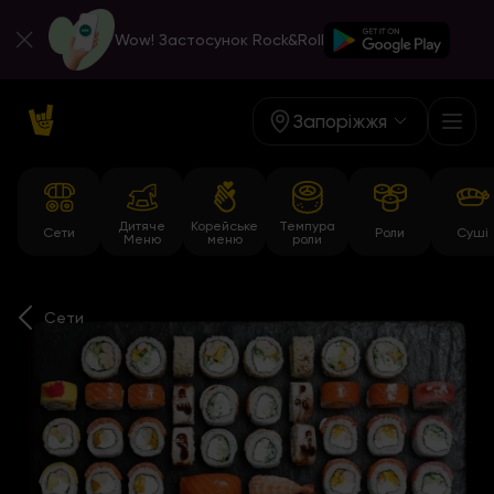
Wow! Застосунок Rock&Roll
Запоріжжя
Дитяче
Корейське
Темпура
Сети
Роли
Суші
Меню
меню
роли
Сети