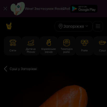
Wow! Застосунок Rock&Roll
Запоріжжя
Дитяче
Корейське
Темпура
Сети
Роли
Суші
Меню
меню
роли
Суші у Запоріжжі