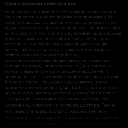
Суші з лососем саме для вас
Наша служба доставки Рок-н-Рол завжди готова зробити
ваше замовлення якомога зручнішим та приємнішим. Ми
розуміємо, що ваш час цінний, тому ми пропонуємо кілька
зручних способів оформлення замовлення. Ви можете зайти
на наш веб-сайт або скачати наш мобільний додаток, де ви
зможете швидко та легко вибрати свої улюблені суші з
лососем та інші страви. Якщо у вас виникли будь-які
питання або потрібна консультація, наші менеджери з
радістю вам допоможуть по телефону.
Бажаючим отримати ще більше задоволення від свого
замовлення, ми раді пропонувати спеціальні знижки та
бонуси. А якщо ви святкуєте свій день народження, то
приємна новина – ви отримуєте додаткову знижку у розмірі
10% на всі страви! Ми цінуємо наших клієнтів і завжди
прагнемо робити приємні подарунки. Більш детально про
приємні бонуси читайте на сторінці
https://rnr.ua/bonus
.
Не втрачайте можливості смакувати смачні та
корисні суші з лососем зі службою доставки Рок-н-
Рол. Замовте прямо зараз та насолоджуйтесь
неперевершеним смаком та зручністю доставки, які
ми пропонуємо. Дозвольте собі незабутню кулінарну