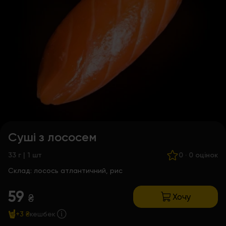
Суші з лососем
33 г | 1 шт
0
·
0 оцінок
Склад:
лосось атлантичний, рис
59
Хочу
₴
+3 ₴
кешбек