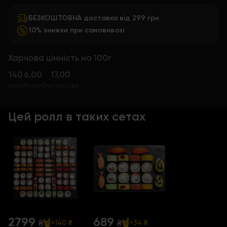
БЕЗКОШТОВНА доставка від 299 грн
10% знижки при самовивозі
Харчова цінність на 100г
140
6,00
17,00
ккал
Жири
Вуглеводи
Цей ролл в таких сетах
2799
689
₴
₴
+140 ₴
+34 ₴