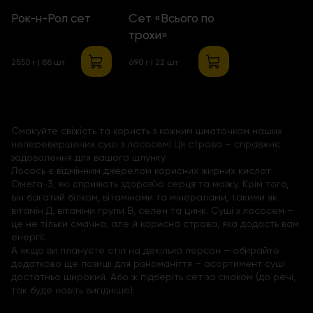
Рок-н-Рол сет
Сет «Всього по
трохи»
2850 г | 88 шт
690 г | 22 шт
Смакуйте свіжість та користь з кожним шматочком наших
неперевершених суші з лососем! Ця страва – справжнє
задоволення для вашого шлунку.
Лосось є відмінним джерелом корисних жирних кислот
Омега-3, які сприяють здоров'ю серця та мозку. Крім того,
він багатий білком, вітамінами та мінералами, такими як
вітамін Д, вітаміни групи В, селен та цинк. Суші з лососем –
це не тільки смачна, але й корисна страва, яка додасть вам
енергії.
А якщо ви плануєте стіл на декілька персон – обирайте
додатково ще позиції для різноманіття – асортимент суші
достатньо широкий. Або ж підберіть сет за смаком (до речі,
так буде навіть вигідніше).