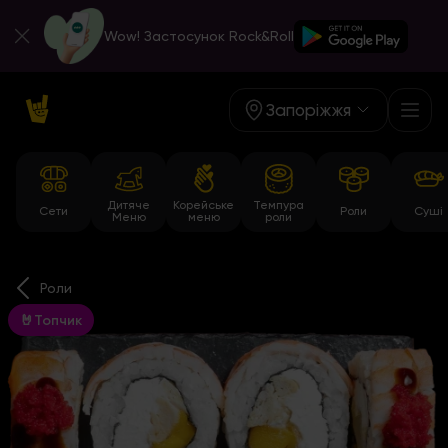
Wow! Застосунок Rock&Roll
Запоріжжя
Дитяче
Корейське
Темпура
Сети
Роли
Суші
Меню
меню
роли
Роли
🤘Топчик