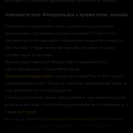
доставка у Запоріжжі здійснюється протягом 90 хвилин.
Замовити рол Філадельфія з креветкою онлайн
Спробуйте надзвичайно ніжні, насичені та ситні роли,
приготовані справжніми професіоналами. У Рок-н-Рол
замовити рол Філадельфія з креветкою можна за номером
або онлайн. У будь-якому випадку Ви отримаєте свіжу
страву лише з-під ножа.
Працює доставка рол Філадельфія з креветкою до
офісу або додому. Замовляйте зараз.
Ціна ролів Філадельфія
в службі доставки Рок-н-Рол одна з
найдешевших в місті. Якщо ви такий же шанувальник філи, як
і ми, замовляйте і не пошкодуєте.
У меню ресторану також представлені інші варіанти ролів:
роли для веганів, спайсі роли для любителів гостренького, а
також
хот-роли
.
Ви все ще думаєте де
замовити смачні роли
? Найсмачніші
роли у нас, у службі доставки Рок-н-Рол. Спробуйте та