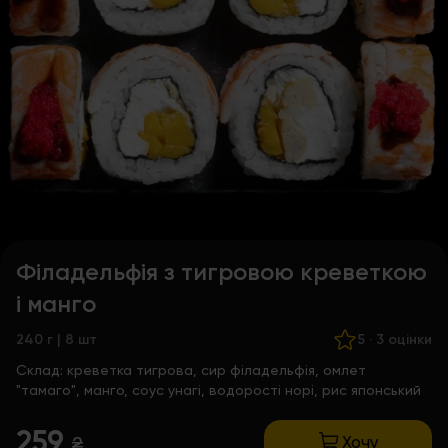
Філадельфія з тигровою креветкою
і манго
240 г | 8 шт
5
·
3 оцінки
Склад:
креветка тигрова, сир філадельфія, омлет
"тамаго", манго, соус унагі, водорості норі, рис японський
259
Хочу
₴