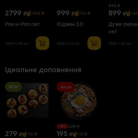
995 ₴
2799
999
899
₴
₴
₴
+140 ₴
+50 ₴
+45
Рок-н-Рол сет
Юджин 3.0
Дуже смачн
сет
2850 г | 88 шт
1250 г | 42 шт
1000 г | 32 шт
Ідеальне доповнення
NEW
Акція
229 ₴
-15%
279
195
₴
₴
+14 ₴
+10 ₴