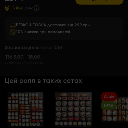
+13 ₴
кешбек
БЕЗКОШТОВНА доставка від 299 грн
10% знижки при самовивозі
Харчова цінність на 100г
136
5,00
18,00
ккал
Жири
Вуглеводи
Цей ролл в таких сетах
Акція
NEW