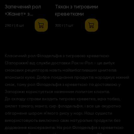
Запечений рол
Тяхан з тигровими
«Жанет» з
креветками
креветками
290 г | 8 шт
300 г | 1 шт
Класичний рол Філадельфія з тигровою креветкою
(Запоріжжя) від служби доставки Рок-н-Рол - це вибух
смакових рецепторів навіть найвибагливіших цінителів
японської кухні. Добре поєднання продуктів народжує ніжний
смак, тому рол Філадельфія з креветкою та доставкою у
Запоріжжі користується незмінним попитом клієнтів.
До складу страви входить тигрова креветка, ікра тобіко,
омлет тамаго, манго, сир філадельфія, і все це акуратно
обгорнене шаром м'якого рису у норі. Наші сушисти
використовують виключно свіжі натуральні продукти без
додавання консервантів. На рол Філадельфія з креветкою