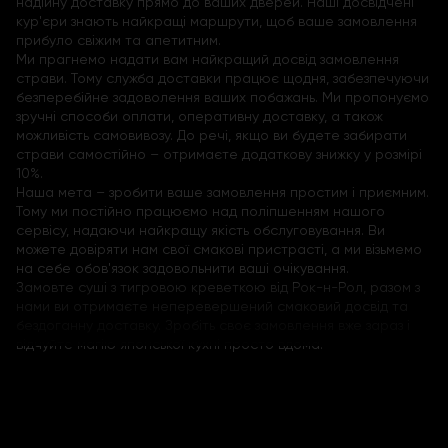
надійну доставку прямо до ваших дверей. Наші досвідчені
кур'єри знають найкращі маршрути, щоб ваше замовлення
прибуло свіжим та апетитним.
Ми прагнемо надати вам найкращий досвід замовлення
страви. Тому служба доставки працює щодня, забезпечуючи
безперебійне задоволення ваших побажань. Ми пропонуємо
зручні способи оплати, оперативну доставку, а також
можливість самовивозу. До речі, якщо ви будете забирати
страви самостійно – отримаєте додаткову знижку у розмірі
10%.
Наша мета – зробити ваше замовлення простим і приємним.
Тому ми постійно працюємо над поліпшенням нашого
сервісу, надаючи найкращу якість обслуговування. Ви
можете довіряти нам свої смакові пристрасті, а ми візьмемо
на себе обов'язок задовольнити ваші очікування.
Замовте суші з тигровою креветкою від Рок-н-Рол, разом з
нами ви отримаєте неперевершений смаковий досвід та
бездоганну доставку. Зробіть своє замовлення вже зараз і
відчуйте магію японської кухні просто вдома.