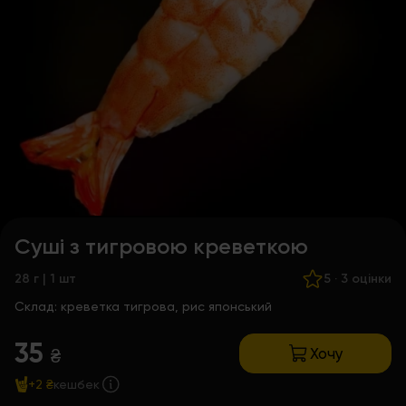
Суші з тигровою креветкою
28 г | 1 шт
5
·
3 оцінки
Склад:
креветка тигрова, рис японський
35
Хочу
₴
+2 ₴
кешбек