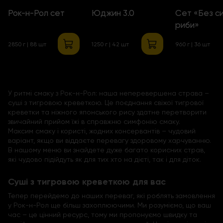
Рок-н-Рол сет
Юджин 3.0
Сет «Без с
риби»
2850 г | 88 шт
1250 г | 42 шт
960 г | 36 шт
У ритмі смаку з Рок-н-Рол: наша неперевершена страва –
суші з тигровою креветкою. Це поєднання свіжої тигрової
креветки та ніжного японського рису здатне перетворити
звичайний прийом їжі в справжню симфонію смаку.
Максим смаку і користі, жодних консервантів – чудовий
варіант, якщо ви віддаєте перевагу здоровому харчуванню.
В нашому меню ви знайдете дуже багато корисних страв,
які чудово підійдуть як для тих хто на дієті, так і для діток.
Суші з тигровою креветкою для вас
Тепер перейдемо до наших переваг, які роблять замовлення
у Рок-н-Рол ще більш захоплюючими. Ми розуміємо, що ваш
час – це цінний ресурс, тому ми пропонуємо швидку та