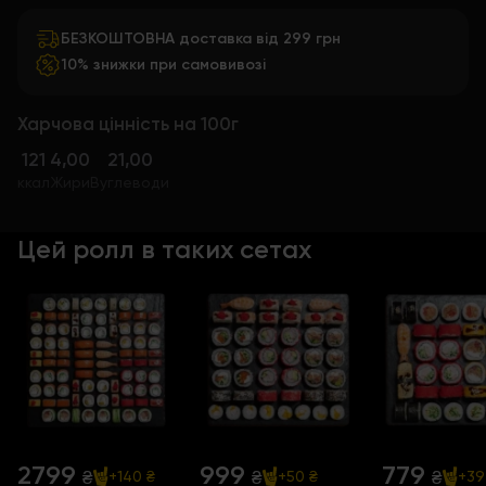
БЕЗКОШТОВНА доставка від 299 грн
10% знижки при самовивозі
Харчова цінність на 100г
121
4,00
21,00
ккал
Жири
Вуглеводи
Цей ролл в таких сетах
2799
999
779
₴
₴
₴
+140 ₴
+50 ₴
+39