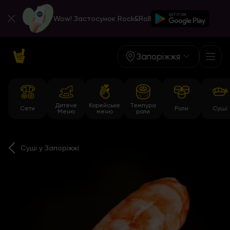
Wow! Застосунок Rock&Roll
Запоріжжя
Дитяче
Корейське
Темпура
Сети
Роли
Суші
Меню
меню
роли
Суші у Запоріжжі