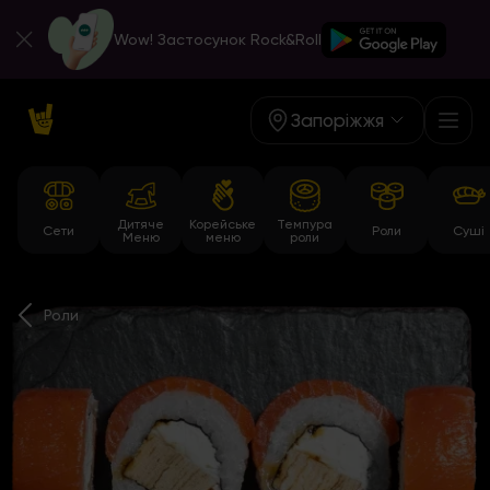
Wow! Застосунок Rock&Roll
Запоріжжя
Дитяче
Корейське
Темпура
Сети
Роли
Суші
Меню
меню
роли
Роли