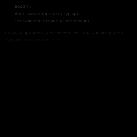
додатку;
банківською карткою у кур'єра;
готівкою при отриманні замовлення.
Ласкаво просимо до Рок-н-Рол, ми з радістю виконаємо
будь-яке ваше замовлення.