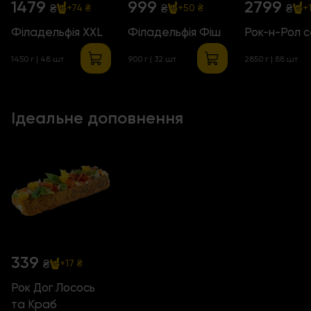
1479
999
2799
₴
₴
₴
+74 ₴
+50 ₴
+
Філадельфія ХХL
Філадельфія Фіш
Рок-н-Рол 
1450 г | 48 шт
900 г | 32 шт
2850 г | 88 шт
Ідеальне доповнення
339
₴
+17 ₴
Рок Дог Лосось
та Краб