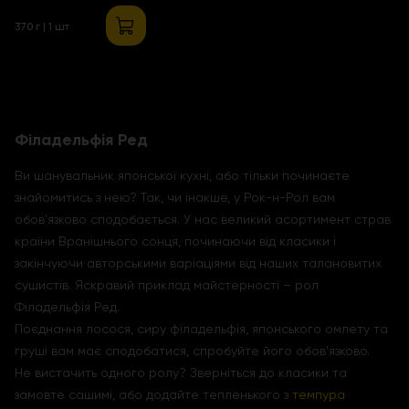
370 г | 1 шт
Філадельфія Ред
Ви шанувальник японської кухні, або тільки починаєте
знайомитись з нею? Так, чи інакше, у Рок-н-Рол вам
обов'язково сподобається. У нас великий асортимент страв
країни Вранішнього сонця, починаючи від класики і
закінчуючи авторськими варіаціями від наших талановитих
сушистів. Яскравий приклад майстерності – рол
Філадельфія Ред.
Поєднання лосося, сиру філадельфія, японського омлету та
груші вам має сподобатися, спробуйте його обов'язково.
Не вистачить одного ролу? Зверніться до класики та
замовте сашимі, або додайте тепленького з
темпура