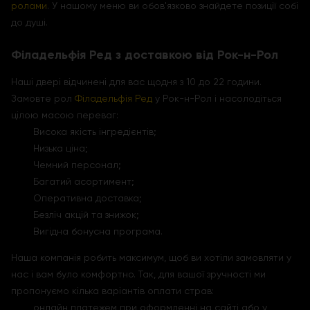
ролами
. У нашому меню ви обов'язково знайдете позиції собі
до душі.
Філадельфія Ред з доставкою від Рок-н-Рол
Наші двері відчинені для вас щодня з 10 до 22 години.
Замовте рол
Філадельфія Ред
у Рок-н-Рол і насолодіться
цілою масою переваг:
Висока якість інгредієнтів;
Низька ціна;
Чемний персонал;
Багатий асортимент;
Оперативна доставка;
Безліч акцій та знижок;
Вигідна бонусна програма.
Наша компанія робить максимум, щоб ви хотіли замовляти у
нас і вам було комфортно. Так, для вашої зручності ми
пропонуємо кілька варіантів оплати страв:
онлайн платежем при оформленні на сайті або у