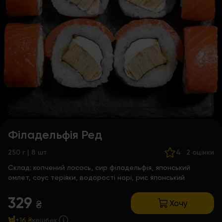
Філадельфія Ред
250 г | 8 шт
4
·
2 оцінки
Склад:
копчений лосось, сир філадельфія, японський
омлет, соус теріяки, водорості норі, рис японський
329
Хочу
₴
+16 ₴
кешбек