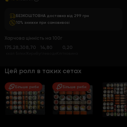
БЕЗКОШТОВНА доставка від 299 грн
10% знижки при самовивозі
Харчова цінність на 100г
175.2
8,30
8,70
14,80
0,20
ккал
Білки
Жири
Вуглеводи
Клітковина
Цей ролл в таких сетах
Більше риби
Більше риби