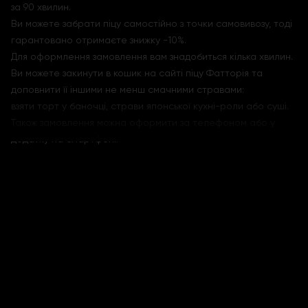
за 90 хвилин.
Ви можете забрати піцу самостійно з точки самовивозу, тоді
гарантовано отримаєте знижку -10%.
Для оформлення замовлення вам знадобиться кілька хвилин.
Ви можете закинути в кошик на сайті піцу Фатторія та
доповнити її іншими не менш смачними стравами:
взяти
торт у баночці
, страви японської кухні-
роли
або
суші
.
Також замовлення можна оформити за телефоном або у
додатку на смартфоні.