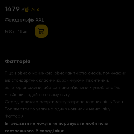
1479
₴
+74 ₴
Філадельфія ХХL
1450 г | 48 шт
Фатторія
Піца з різною начинкою, різноманітністю смаків, починаючи
від стандартних класичних, закінчуючи пікантними,
вегетеріанськими, або ситними м'ясними - улюблена їжа
мільйонів людей по всьому світу.
Серед великого асортименту запропонованих піц в Рок-н-
Рол звертаємо увагу на одну з новинок у меню-піцу
Фатторія.
Інгредієнти не можуть не порадувати любителів
гостренького. У складі піци: