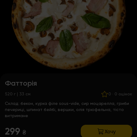
Фатторія
520 г | 33 см
0
·
0 оцінок
Склад:
бекон, курка філе sous-vide, сир моцарелла, гриби
печериці, шпинат бейбі, вершки, олія трюфельна, тісто
витримане
299
Хочу
₴