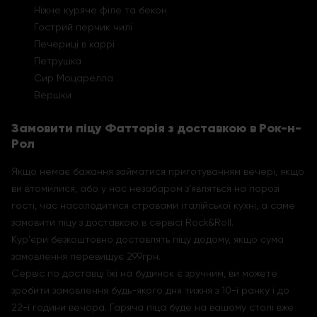
Ніжне куряче філе та бекон
Гострий перчик чилі
Печериці в каррі
Петрушка
Сир Моцарелла
Вершки
Замовити піцу Фатторія з доставкою в Рок-н-
Рол
Якщо немає бажання займатися приготуванням вечері, якщо
ви втомилися, або у нас незабаром з’являться на порозі
гості, час насолодитися стравами італійської кухні, а саме
замовити піцу з доставкою в сервісі Rock&Roll.
Кур'єри безкоштовно доставлять піцу додому, якщо сума
замовлення перевищує 299грн.
Сервіс по доставці їжі на будинок є зручним, ви можете
зробити замовлення будь-якого дня тижня з 10-ї ранку і до
22-ї години вечора. Гаряча піца буде на вашому столі вже