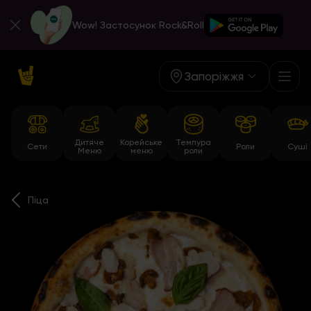
Wow! Застосунок Rock&Roll
Запоріжжя
Дитяче
Корейське
Темпура
Сети
Роли
Суші
Меню
меню
роли
Піца