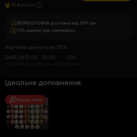
+15 ₴
кешбек
БЕЗКОШТОВНА доставка від 299 грн
10% знижки при самовивозі
Харчова цінність на 100г
245
1,00
12,00
22,00
1,00
ккал
Білки
Жири
Вуглеводи
Клітковина
Ідеальне доповнення
Більше риби