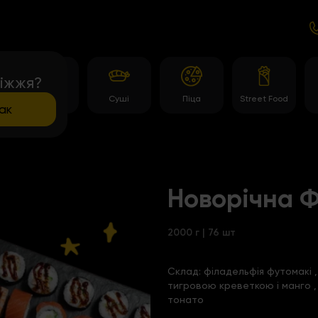
іжжя?
и
Роли
Суші
Піца
Street Food
ак
Новорічна Ф
2000 г | 76 шт
Склад:
філадельфія футомакі
,
тигровою креветкою і манго
тонато