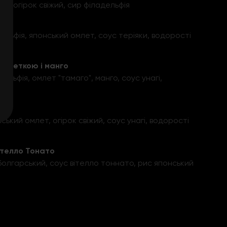
о, огірок свіжий, сир філадельфія
ельфія, японський омлет, соус теріяки, водорості
реветкою і манго
ельфія, омлет "тамаго", манго, соус унагі,
кий
нський омлет, огірок свіжий, соус унагі, водорості
ітелло Тонато
олгарський, соус вітелло тоннато, рис японський