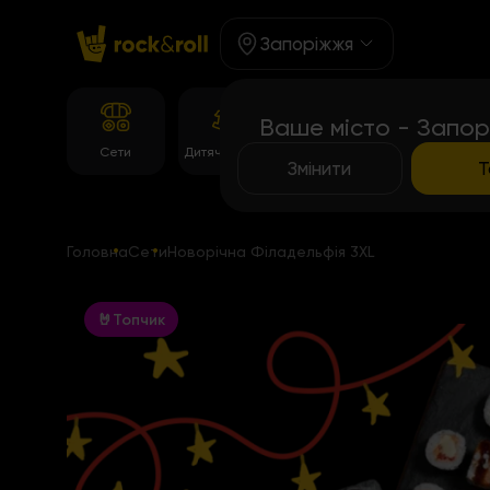
Запоріжжя
Ваше місто - Запор
Корейське
Сети
Дитяче Меню
Темпура рол
меню
Змінити
Т
Головна
Сети
Новорічна Філадельфія 3XL
🤘Топчик