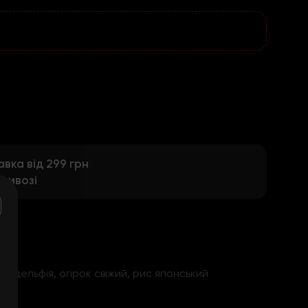
ка від 299 грн
вивозі
ладельфія, огірок свіжий, рис японський