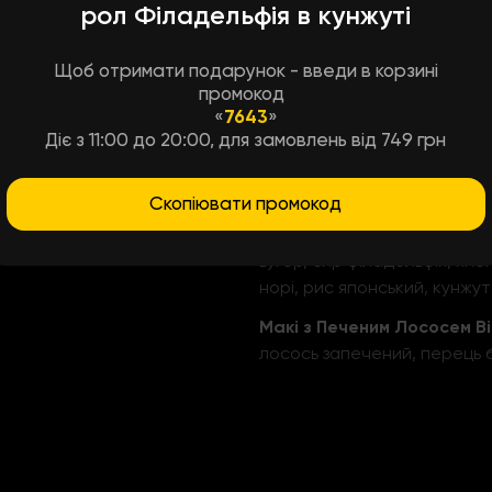
рол Філадельфія в кунжуті
лосось атлантичний, авокад
Філадельфія Ред
Щоб отримати подарунок - введи в корзині
копчений лосось, сир філад
промокод
норі, рис японський
«
7643
»
Діє з 11:00 до 20:00, для замовлень від 749 грн
Філадельфія з тигровою к
креветка тигрова, сир філад
водорості норі, рис японсь
Скопіювати промокод
Футомакі з вугрем
вугор, сир філадельфія, япо
норі, рис японський, кунжут
Макі з Печеним Лососем В
лосось запечений, перець б