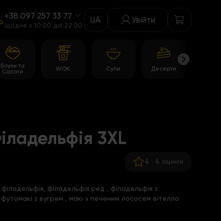
+38 097 257 33 77
UA
Увійти
щодня з 10:00 до 22:00
Боули та
WOK
Супи
Десерти
Акції
Салати
іладельфія 3XL
4
·
4 оцінки
 філадельфія,
філадельфія ред
,
філадельфія з
,
футомакі з вугрем
,
макі з печеним лососем вітелло