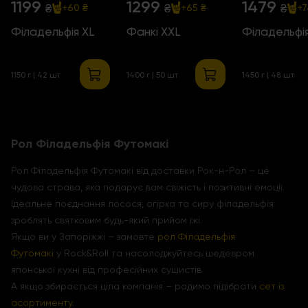
1199
1299
1479
₴
₴
₴
+60 ₴
+65 ₴
+7
Філадельфія XL
Фанкі XXL
Філадельфі
1150 г | 42 шт
1400 г | 50 шт
1450 г | 48 шт
Рол Філадельфія Футомакі
Рол Філадельфія Футомакі від доставки Рок-н-Рол – це
чудова страва, яка подарує вам свіжість і позитивні емоції.
Ідеальне поєднання лосося, огірка та сиру філадельфія
зроблять святковим будь-який прийом їжі.
Якщо ви у Запоріжжі – замовте
рол Філадельфія
Футомакі
у Rock&Roll та насолоджуйтесь шедевром
японської кухні від професійних сушистів.
А якщо збирається ціла компанія – радимо підібрати
сет із
асортименту
.