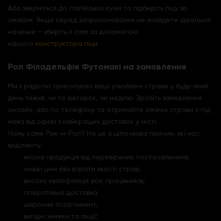
Або зверніться до італійської кухні та підберіть піцу за
смаком. Якщо серед запропонованих не знайдете ідеальної
начинки – зберіть її самі за допомогою
нашого
конструктора піци
.
Рол Філадельфія Футомакі на замовлення
Ми з радістю приготуємо ваші улюблені страви у будь-який
день тижня, чи то вівторок, чи неділю. Зробіть замовлення
онлайн, або по телефону та отримайте смачні страви з-під
ножа від однієї з найкращих доставок у місті.
Чому саме Рок-н-Рол? На це є ціла низка причин, які нас
виділяють:
якісна продукція від перевірених постачальників;
низькі ціни без втрати якості страв;
висока кваліфікація всіх працівників;
оперативна доставка
широкий асортимент;
вигідні знижки та акції;