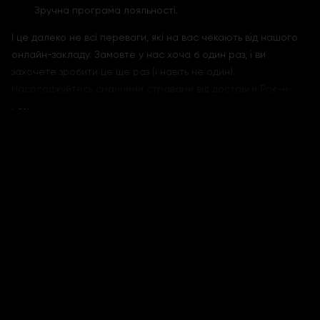
Зручна програма лояльності.
І це далеко не всі переваги, які на вас чекають від нашого
онлайн-закладу. Замовте у нас хоча б один раз, і ви
захочете зробити це ще раз (і навіть не один).
Насолоджуйтесь смачними стравами від доставки Рок-н-
Рол.