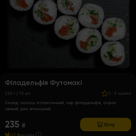
Філадельфія Футомакі
220 г | 10 шт
2
·
2 оцінки
Склад:
лосось атлантичний, сир філадельфія, огірок
свіжий, рис японський
235
Хочу
₴
+12 ₴
кешбек