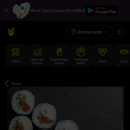
Wow! Застосунок Rock&Roll
Запоріжжя
Дитяче
Корейське
Темпура
Сети
Роли
Суші
Меню
меню
роли
Роли