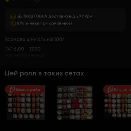
БЕЗКОШТОВНА доставка від 299 грн
10% знижки при самовивозі
Харчова цінність на 100г
141
6,00
17,00
ккал
Жири
Вуглеводи
Цей ролл в таких сетах
Більше риби
Більше 