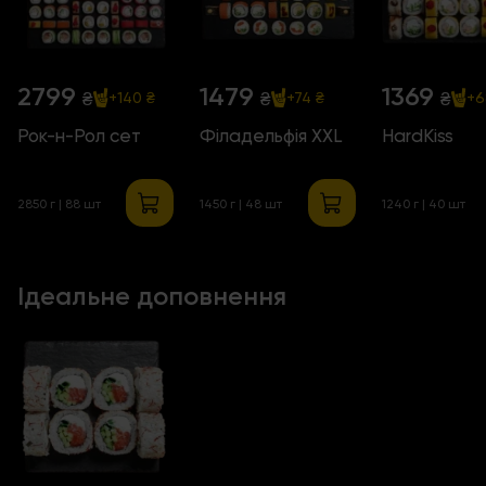
2799
1479
1369
₴
₴
₴
+140 ₴
+74 ₴
+6
Рок-н-Рол сет
Філадельфія ХХL
HardKiss
2850 г | 88 шт
1450 г | 48 шт
1240 г | 40 шт
Ідеальне доповнення