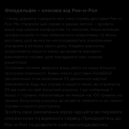
Філадельфія – класика від Рок-н-Рол
І тепер давайте говорити про саму службу доставки Рок-н-
Рол. Ми створили цей сервіс з однією метою – зробити
ваше харчування комфортним та смачним. Наша команда
професіоналів готова забезпечити оперативну та якісну
доставку, щоб ви могли насолоджуватись улюбленими
стравами в затишку свого дому. Завдяки широкому
асортименту нашого меню, ви зможете замовити
різноманітні страви, щоб порадувати свої смакові
рецептори.
Особливо хочемо звернути вашу увагу на нашу бонусну
програму лояльності. Кожен клієнт доставки Rock&Roll
автоматично стає власником 5% дисконтної картки!
Замовляючи будь-яку страву з нашого меню, ви отримуєте
5% від суми на свій бонусний рахунок. І що найкраще, 1
бонус = 1 гривня, накопичивши не менше ніж 100 гривень на
своєму бонусному рахунку, ви зможете обміняти їх на смачні
страви з нашого ресторану
Зробіть своє замовлення зараз і відчуйте всі переваги
смачної кухні та відмінного сервісу. Приєднуйтесь до
Рок-н-Рол та дозвольте собі насолоджуватись