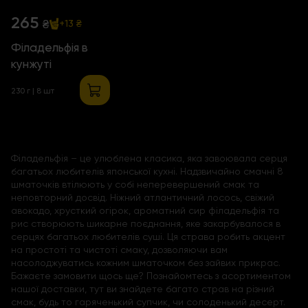
265
₴
+13 ₴
Філадельфія в
кунжуті
230 г | 8 шт
Філадельфія – це улюблена класика, яка завоювала серця
багатьох любителів японської кухні. Надзвичайно смачні 8
шматочків втілюють у собі неперевершений смак та
неповторний досвід. Ніжний атлантичний лосось, свіжий
авокадо, хрусткий огірок, ароматний сир філадельфія та
рис створюють шикарне поєднання, яке закарбувалося в
серцях багатьох любителів суші. Ця страва робить акцент
на простоті та чистоті смаку, дозволяючи вам
насолоджуватись кожним шматочком без зайвих прикрас.
Бажаєте замовити щось ще? Познайомтесь з асортиментом
нашої доставки, тут ви знайдете багато страв на різний
смак, будь то гаряченький супчик, чи солоденький десерт.