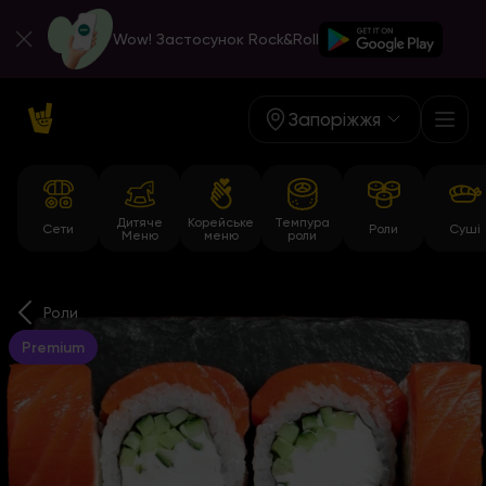
Wow! Застосунок Rock&Roll
Запоріжжя
Дитяче
Корейське
Темпура
Сети
Роли
Суші
Меню
меню
роли
Роли
Premium