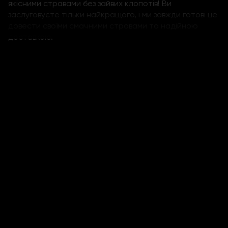
якісними стравами без зайвих клопотів! Ви
заслуговуєте тільки найкращого, і ми завжди готові це
довести своїми смачними стравами та надійною
доставкою.