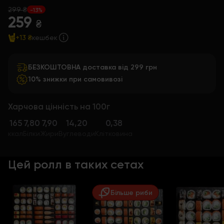
299 ₴
-13%
259
₴
+13 ₴
кешбек
БЕЗКОШТОВНА доставка від 299 грн
10% знижки при самовивозі
Харчова цінність на 100г
165
7,80
7,90
14,20
0,38
ккал
Білки
Жири
Вуглеводи
Клітковина
Цей ролл в таких сетах
Більше риби