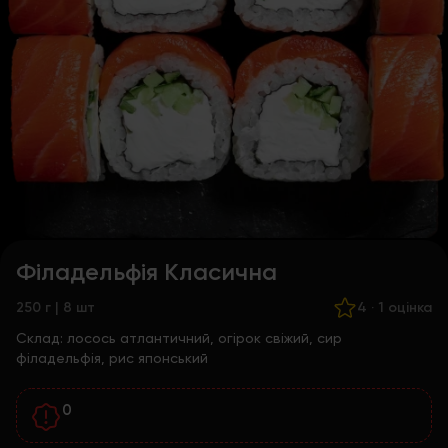
Філадельфія Класична
250 г | 8 шт
4
·
1 оцінка
Склад:
лосось атлантичний, огірок свіжий, сир
філадельфія, рис японський
0