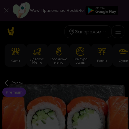
Wow! Приложение Rock&Roll
Запорожье
Детское
Корейське
Темпура
Сеты
Роллы
Суши
Меню
меню
роллы
Роллы
Premium