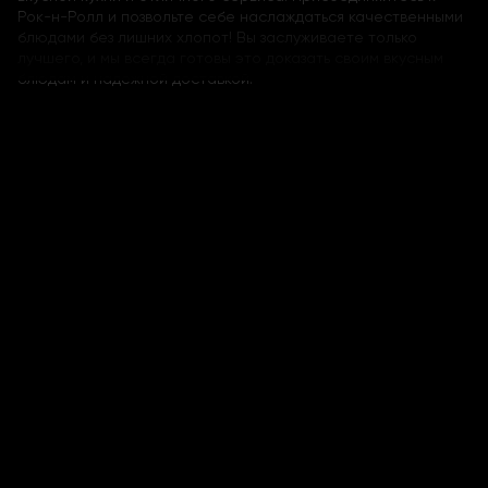
Рок-н-Ролл и позвольте себе наслаждаться качественными
блюдами без лишних хлопот! Вы заслуживаете только
лучшего, и мы всегда готовы это доказать своим вкусным
блюдам и надежной доставкой.