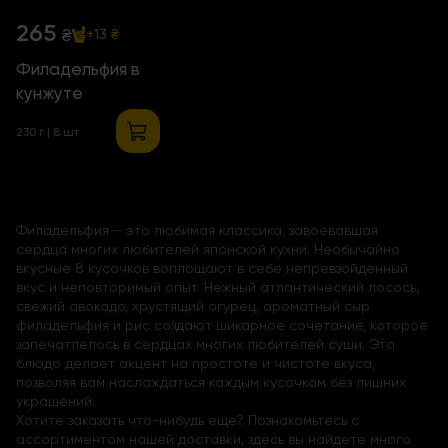
265
₴
+13 ₴
Филадельфия в
кунжуте
230 г | 8 шт
Филадельфия – это любимая классика, завоевавшая
сердца многих любителей японской кухни. Необычайно
вкусные 8 кусочков воплощают в себе непревзойденный
вкус и неповторимый опыт. Нежный атлантический лосось,
свежий авокадо, хрустящий огурец, ароматный сыр
филадельфия и рис создают шикарное сочетание, которое
запечатлелось в сердцах многих любителей суши. Это
блюдо делает акцент на простоте и чистоте вкуса,
позволяя вам наслаждаться каждым кусочком без лишних
украшений.
Хотите заказать что-нибудь еще? Познакомьтесь с
ассортиментом нашей доставки, здесь вы найдете много