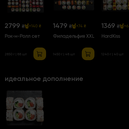
2799
1479
1369
₴
₴
₴
+140 ₴
+74 ₴
+6
Рок-н-Ролл сет
Филадельфия ХХL
HardKiss
2850 г | 88 шт
1450 г | 48 шт
1240 г | 40 шт
идеальное дополнение