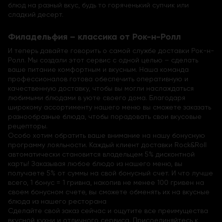
блюд на разный вкус, будь то горяченький супчик или
сладкий десерт.
Филадельфия – классика от Рок-н-Ролл
И теперь давайте говорить о самой службе доставки Рок-н-
Ролл. Мы создали этот сервис с одной целью – сделать
ваше питание комфортным и вкусным. Наша команда
профессионалов готова обеспечить оперативную и
качественную доставку, чтобы вы могли наслаждаться
любимыми блюдами в уюте своего дома. Благодаря
широкому ассортименту нашего меню вы сможете заказать
разнообразные блюда, чтобы порадовать свои вкусовые
рецепторы.
Особо хотим обратить ваше внимание на нашу бонусную
программу лояльности. Каждый клиент доставки Rock&Roll
автоматически становится владельцем 5% дисконтной
карты! Заказывая любое блюдо из нашего меню, вы
получаете 5% от суммы на свой бонусный счет. И что лучше
всего, 1 бонус = 1 гривна, накопив не менее 100 гривен на
своем бонусном счете, вы сможете обменять их на вкусные
блюда из нашего ресторана
Сделайте свой заказ сейчас и ощутите все преимущества
вкусной кухни и отличного сервиса. Присоединяйтесь к