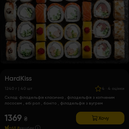
HardKiss
1240 г | 40 шт
4
·
4 оцінки
Склад:
філадельфія класична
,
філадельфія з копченим
лососем
,
ебі рол
,
боніто
,
філадельфія з вугрем
1369
Хочу
₴
+68 ₴
кешбек