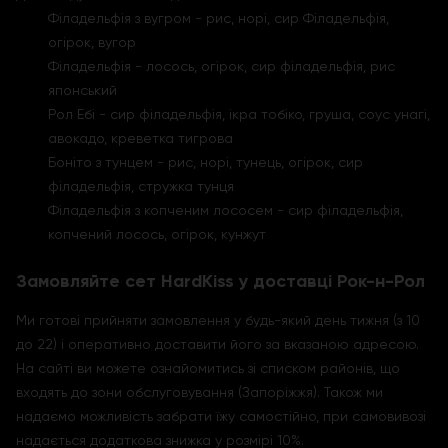
Філадельфія з вугром - рис, норі, сир Філадельфія,
огірок, вугор
Філадельфія - лосось, огірок, сир філадельфія, рис
японський
Рол Ебі - сир філадельфія, ікра тобіко, груша, соус унагі,
авокадо, креветка тигрова
Боніто з тунцем - рис, норі, тунець, огірок, сир
філадельфія, стружка тунця
Філадельфія з копченим лососем - сир філадельфія,
копчений лосось, огірок, кунжут
Замовляйте сет HardKiss у доставці Рок-н-Рол
Ми готові прийняти замовлення у будь-який день тижня (з 10
до 22) і оперативно доставити його за вказаною адресою.
На сайті ви можете ознайомитись зі списком районів, що
входять до зони обслуговування (Запоріжжя). Також ми
надаємо можливість забрати їжу самостійно, при самовивозі
надається додаткова знижка у розмірі 10%.