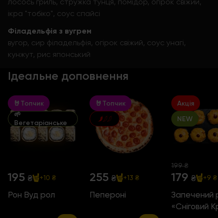
лосось гриль, стружка тунця, помідор, огірок свіжий,
ікра "тобіко", соус спайсі
Філадельфія з вугрем
вугор, сир філадельфія, огірок свіжий, соус унагі,
кунжут, рис японський
Ідеальне доповнення
🤘Топчик
🤘Топчик
Акція
🌱
NEW
Вегетаріанське
199 ₴
195
255
179
₴
₴
₴
+10 ₴
+13 ₴
+9 ₴
Рон Вуд рол
Пепероні
Запечений 
«Сніговий 