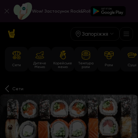
Wow! Застосунок Rock&Roll
Запоріжжя
Дитяче
Корейське
Темпура
Сети
Роли
Суші
Меню
меню
роли
Сети