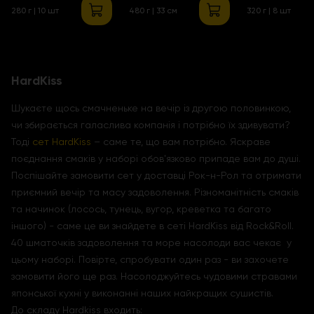
280 г | 10 шт
480 г | 33 см
320 г | 8 шт
HardKiss
Шукаєте щось смачненьке на вечір із другою половинкою,
чи збирається галаслива компанія і потрібно їх здивувати?
Тоді
сет HardKiss
– саме те, що вам потрібно. Яскраве
поєднання смаків у наборі обов'язково припаде вам до душі.
Поспішайте замовити сет у доставці Рок-н-Рол та отримати
приємний вечір та масу задоволення. Різноманітність смаків
та начинок (лосось, тунець, вугор, креветка та багато
іншого) - саме це ви знайдете в сеті HardKiss від Rock&Roll.
40 шматочків задоволення та море насолоди вас чекає у
цьому наборі. Повірте, спробувати один раз - ви захочете
замовити його ще раз. Насолоджуйтесь чудовими стравами
японської кухні у виконанні наших найкращих сушистів.
До складу Hardkiss входить: