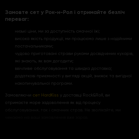
Замовте сет у Рок-н-Рол і отримайте безліч
переваг:
низькі ціни, ми за доступність смачної їжі;
висока якість продукції, ми працюємо лише з надійними
постачальниками;
чудово приготовані страви руками досвідчених кухарів,
які знають, як вам догодити;
ввічливе обслуговування та швидка доставка;
додаткові приємності у вигляді акцій, знижок та вигідної
накопичувальної програми.
Замовляючи
сет HardKiss
у доставці Rock&Roll, ви
отримаєте море задоволення як від процесу
обслуговування, так і смачних страв. Не зволікайте, ми
чекаємо на ваші замовлення вже зараз.