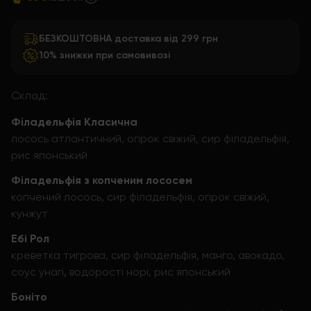
БЕЗКОШТОВНА доставка від 299 грн
10% знижки при самовивозі
Склад:
Філадельфія Класична
лосось атлантичний, огірок свіжий, сир філадельфія,
рис японський
Філадельфія з копченим лососем
копчений лосось, сир філадельфія, огірок свіжий,
кунжут
Ебі Рол
креветка тигрова, сир філадельфія, манго, авокадо,
соус унагі, водорості норі, рис японський
Боніто