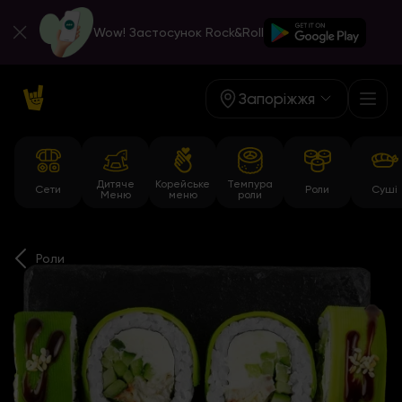
Wow! Застосунок Rock&Roll
Запоріжжя
Дитяче
Корейське
Темпура
Сети
Роли
Суші
Меню
меню
роли
Роли