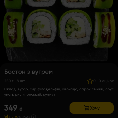
Бостон з вугрем
250 г | 8 шт
0
·
0 оцінок
Склад:
вугор, сир філадельфія, авокадо, огірок свіжий, соус
унагі, рис японський, кунжут
349
Хочу
₴
+17 ₴
кешбек