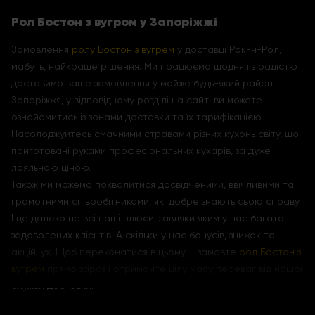
Рол Бостон з вугром у Запоріжжі
Замовлення
ролу Бостон з вугрем
у доставці Рок-н-Рол,
мабуть, найкраще рішення. Ми працюємо щодня і з радістю
доставимо ваше замовлення у майже будь-який район
Запоріжжя, у відповідному розділі на сайті ви можете
ознайомитись із зонами доставки та їх тарифікацією.
Насолоджуйтесь смачними стравами різних кухонь світу, що
приготовані руками професіональних кухарів, за дуже
лояльною ціною.
Також ми можемо похвалитися досвідченими, ввічливими та
грамотними співробітниками, які добре знають свою справу.
І це далеко не всі наші плюси, завдяки яким у нас багато
задоволених клієнтів. А скільки у нас бонусів, знижок та
акцій, ух. Щоб переконатися в цьому – замовте
рол Бостон з
вугрем
прямо зараз і отримайте цілу масу переваг від нашої
служби доставки.