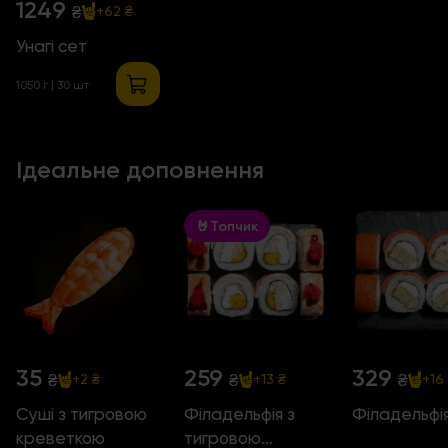
1249
₴
+62 ₴
Унагі сет
1050 г | 30 шт
Ідеальне доповнення
🤘Топчик
35
259
329
₴
₴
₴
+2 ₴
+13 ₴
+16
Суші з тигровою
Філадельфія з
Філадельфі
креветкою
тигровою