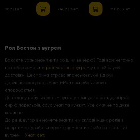
креветкою і
28 г | 1 шт
240 г | 8 шт
250 г | 8 шт
манго
Рол Бостон з вугрем
Бажаєте урізноманітнити обід, чи вечерю? Тоді вам негайно
потрібно замовити
рол Бостон з вугрем
у нашій службі
доставки. Ця смачна страва японської кухні від рук
досвідчених кухарів Рок-н-Рол вам обов'язково
сподобається.
До складу ролу входять – вугор у темпурі, авокадо, огірок,
сир філадельфія, соус унагі та кунжут. Усе смачне та дуже
корисне.
До речі, вугор ви можете знайти й у складі інших ролів з
асортименту, або ви можете замовити цілий сет із ролів з
вугрем –
Унагі сет
.