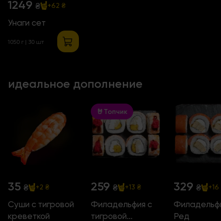
1249
₴
+62 ₴
Унаги сет
1050 г | 30 шт
идеальное дополнение
🤘Топчик
35
259
329
₴
₴
₴
+2 ₴
+13 ₴
+16
Суши с тигровой
Филадельфия с
Филадельф
креветкой
тигровой
Ред