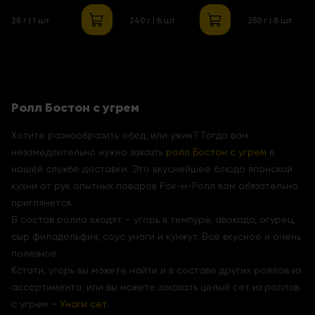
креветкой и
28 г | 1 шт
240 г | 8 шт
250 г | 8 шт
манго
Ролл Бостон с угрем
Хотите разнообразить обед, или ужин? Тогда вам
незамедлительно нужно заказть
ролл Бостон с угрем
в
нашей службе доставки. Это вкуснейшее блюдо японской
кухни от рук опытных поваров Рок-н-Ролл вам обязательно
приглянется.
В состав ролла входят – угорь в темпуре, авокадо, огурец,
сыр филадельфия, соус унаги и кунжут. Всё вкусное и очень
полезное.
Кстати, угорь вы можете найти и в составе других роллов из
ассортимента, или вы можете заказать целый сет из роллов
с угрем –
Унаги сет
.