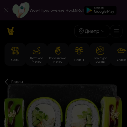
Wow! Приложение Rock&Roll
Днепр
Детское
Корейське
Темпура
Сеты
Роллы
Суши
Меню
меню
роллы
Роллы