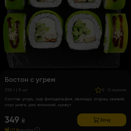
Бостон с угрем
250 г | 8 шт
0
·
0 оценок
Состав:
угорь, сыр филадельфия, авокадо, огурец свежий,
соус унаги, рис японский, кунжут
349
Хочу
₴
+17 ₴
кешбек