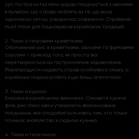
суп. Гостра нотка кімчі чудово поєднується з овочами
в бульйоні. Цю страву люблять за те, що вона
одночасно ситна, а водночас освіжаюча. Справжній
must-have для поціновувачів корейських традицій.
2. Тяхан із тигровими креветками
Обсмажений рис із креветками, овочами та фірмовими
соусами – приклад того, як проста їжа
перетворюється на гастрономічне задоволення.
Морепродукти надають страві особливого смаку, а
корейська подача робить її ще більш апетитною.
3. Тяхан із куркою
Класика в корейському виконанні. Соковите куряче
філе, рис плюс овочі утворюють збалансоване
поєднання, яке сподобається навіть тим, хто тільки
починає знайомство зі східною кухнею.
4. Тяхан із телятиною