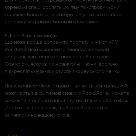
корейські спеції роблять цю піцу по-справжньому
гарячою. Вона стане фаворитом у тих, хто віддає
перевагу яскравим смаковим враженням.
8. Корейські лимонади
Що може краще доповнити трапезу, ніж напій? У
Rock&Roll можна замовити лимонад зі смаком
полуниці, дині, персика, ананаса або лохини.
Освіжаючі, яскраві та незвичайні – вони ідеально
підкреслять будь-яку страву з корейського меню.
Популярні корейські страви – це не тільки тренд, а й
можливість відкрити нові смаки. У Rock&Roll ви можете
замовити їх онлайн і насолодитися вдома або в офісі.
Достатньо пари кліків, щоб корейська кухня
опинилася на вашому столі.