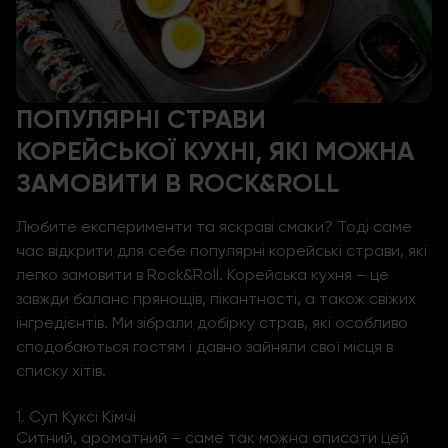
ПОПУЛЯРНІ СТРАВИ
КОРЕЙСЬКОЇ КУХНІ, ЯКІ МОЖНА
ЗАМОВИТИ В ROCK&ROLL
Любите експерименти та яскраві смаки? Тоді саме
час відкрити для себе популярні
корейські страви
, які
легко замовити в Rock&Roll. Корейська кухня – це
завжди баланс прянощів, пікантності, а також свіжих
інгредієнтів. Ми зібрали добірку страв, які особливо
сподобаються гостям і давно зайняли свої місця в
списку хітів.
1. Суп Куксі Кімчі
Ситний, ароматний – саме так можна описати цей