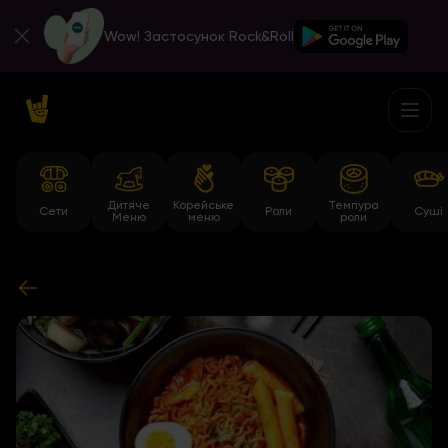
Wow! Застосунок Rock&Roll
Дитяче
Корейське
Темпура
Сети
Роли
Суші
Меню
меню
роли