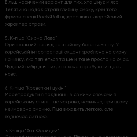
Більш насичений варіант для тих, хто цінує м'ясо.
Телятина надає страві глибину смаку, крім того
фірмові спеції Rock&Roll підкреслюють корейський
характер страви.
5.
К-піца "Сирна Лава"
Оригінальний погляд на знайому багатьом піцу. У
корейській інтерпретації акцент зроблено на сирну
начинку, яка тягнеться та ще й тане просто на очах.
Чудовий вибір для тих, хто хоче спробувати щось
нове.
6. К-піца "Креветки і цукіні"
Морепродукти в поєднанні зі свіжими овочами в
корейському стилі – це яскраво, незвично, при цьому
неймовірно смачно. Піца виходить легкою, але
водночас ситною.
7.
К-піца "Хот Фрайдей"
Для любителів гостренького! Пікантна начинка плюс