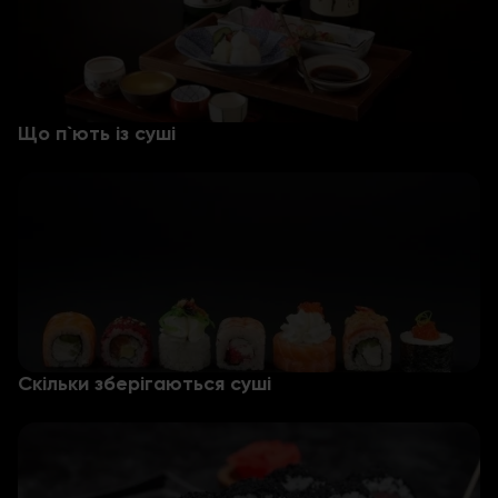
Що п`ють із суші
Скільки зберігаються суші