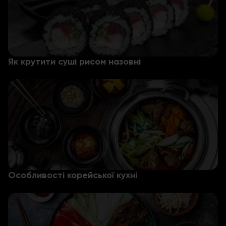
Як крутити суші рисом назовні
Особливості корейської кухні