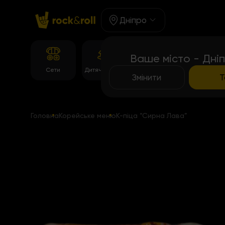
Дніпро
Ваше місто - Дні
Корейське
Сети
Дитяче Меню
Роли
меню
Змінити
Т
Головна
Корейське меню
К-піца “Сирна Лава”