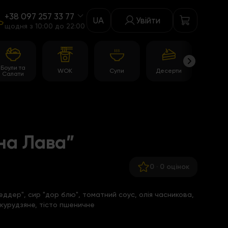
+38 097 257 33 77
UA
Увійти
щодня з 10:00 до 22:00
Боули та
WOK
Супи
Десерти
Акції
Салати
на Лава”
0
·
0 оцінок
еддер", сир "дор блю", томатний соус, олія часникова,
курудзяне, тісто пшеничне