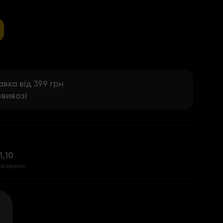
ка від 399 грн
вивозі
1,10
тковина