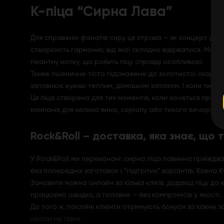
К-піца “Сирна Лава”
Для справжніх фанатів сиру ця страва – як концерт улюбл
створюють гармонію, від якої складно відірватися. Моц
пікантну нотку, що робить піцу справді особливою.
Тонке пшеничне тісто підсмажене до золотистої скоринк
заповнює кухню теплим, домашнім запахом. І коли ти бер
Ця піца створена для тих моментів, коли хочеться прост
компанія для келиха вина, серіалу або тихого вечора в
Rock&Roll – доставка, яка знає, що
У Rock&Roll ми переконані: сирна піца повинна приїжджа
без попередніх заготовок і “підігрітих” варіантів. Кожна 
Замовити можна онлайн за кілька кліків: додаєш піцу до к
працюємо швидко, а головне – без компромісів у якості.
До того ж, постійні клієнти отримують бонуси за кожне 
ніколи не пізно.