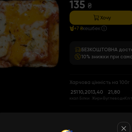
135
₴
Хочу
+7 ₴
кешбек
БЕЗКОШТОВНА достав
10% знижки при само
Харчова цінність на 100г
251
10,20
13,40
21,80
ккал
Білки
Жири
Вуглеводи
Клі