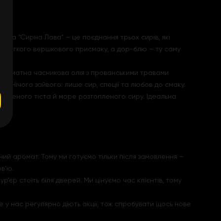
-піца “Сирна Лава” – це поєднання трьох сирів, які
та легкого вершкового присмаку, а дор-блю – ту саму
а ароматна часникова олія з прованськими травами
а. Нічого зайвого: лише сир, спеції та любов до смаку.
спеченого тіста й море розтопленого сиру. Ідеальна
ний аромат. Тому ми готуємо тільки після замовлення –
в’ю.
р’єр стоїть біля дверей. Ми цінуємо час клієнтів, тому
е у нас регулярно діють акції, тож спробувати щось нове