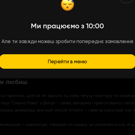
еного гурту: починається ніжно, а закінчується вибухом смаку. К
Ми працюємо з 10:00
арела тягнеться з кожного шматочка, чеддер додає насиченості 
Але ти завжди можеш зробити попереднє замовлення
и, кукурудзяне борошно додає йому ніжного хрумкого відтінку, 
еш перший шматочок, сир ніби розтікається лавою – звідси й назв
о насолодитися. Без поспіху, без галасу – лише ти, аромат свіжо
Перейти в меню
дома.
 ти любиш
ти гарячою, щоб ти міг відчути ту саму тягучу текстуру та насиче
К-піца “Сирна Лава” у Дніпрі – свіжа, запашна і приготована з любо
ошика, вибираєш зручний спосіб оплати – і вже за короткий час ку
замовлення – накопичуй, обмінюй на знижки чи улюблені роли. А щ