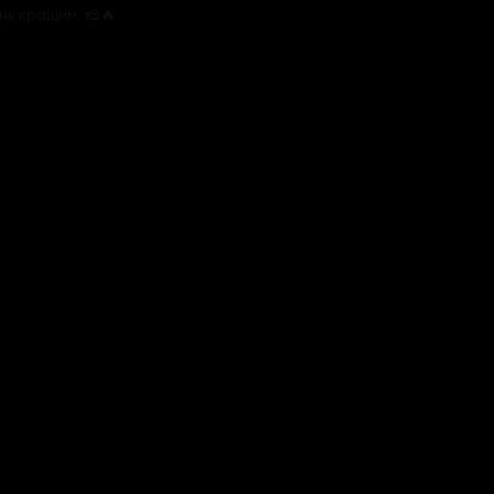
нь кращим. 🧀🔥