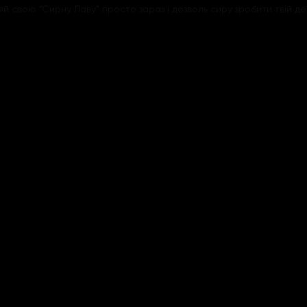
яй свою “Сирну Лаву” просто зараз і дозволь сиру зробити твій де