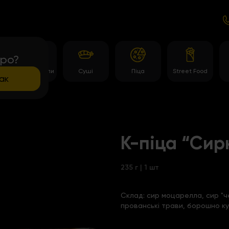
про?
Темпура роли
Суші
Піца
Street Food
ак
К-піца “Сир
235 г | 1 шт
Склад:
сир моцарелла, сир "ч
прованські трави, борошно ку