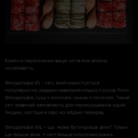
Кожен із перелічених вище сетів має власну
особливість.
Філадельфія XS - сет, який користується
популярністю завдяки невеликій кількості ролів. Ролл
Філадельфія, суші з лососем, гункан з лососем. Такий
сет зазвичай замовляють для перекушування одній
людині, частіше в офіс на обідню перерву.
Філадельфія XXL – що може бути краще філи? Тільки
ще більше філи. У сеті більше кілограма різних