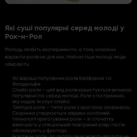
Які суші популярні серед молоді у
Рок-н-Рол
Молодь любить експерименти, а тому класичні
варіанти ролів не для них. Найчастіше молоді люди
обирають:
Усі варіації популярних ролів Каліфорнія та
Філадельфія
Спайсі роли – цей вид ролів користується великою
популярністю серед молоді. Роли з гостринкою,
яку надає їм соус спайсі.
Темпура роли – теплі роли з хрусткою скоринкою.
Скоринка утворюється завдяки особливій
технології приготування роли – їх спочатку
замочують у спеціальний повітряний кляр і потім
обсмажують у фритюрі.
Екзотичні роли, до складу яких можуть входити не