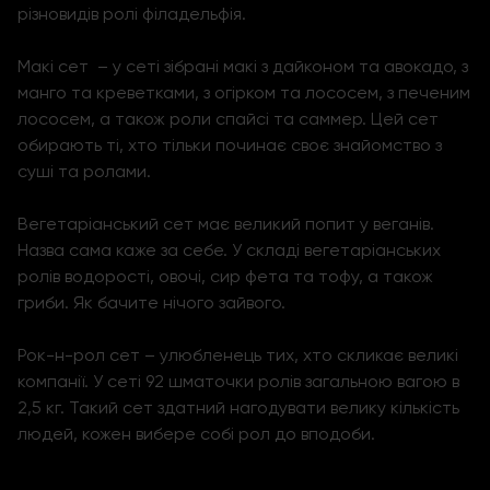
різновидів ролі філадельфія.
Макі сет – у сеті зібрані макі з дайконом та авокадо, з
манго та креветками, з огірком та лососем, з печеним
лососем, а також роли спайсі та саммер. Цей сет
обирають ті, хто тільки починає своє знайомство з
суші та ролами.
Вегетаріанський сет має великий попит у веганів.
Назва сама каже за себе. У складі вегетаріанських
ролів водорості, овочі, сир фета та тофу, а також
гриби. Як бачите нічого зайвого.
Рок-н-рол сет – улюбленець тих, хто скликає великі
компанії. У сеті 92 шматочки ролів загальною вагою в
2,5 кг. Такий сет здатний нагодувати велику кількість
людей, кожен вибере собі рол до вподоби.