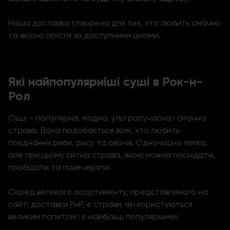
Наша доставка створена для тих, хто любить смачно
та якісно поїсти за доступними цінами.
Які найпопулярніші суші в Рок-н-
Рол
Суші – популярна, модна, ультрасучасна і смачна
страва. Вона подобається всім, хто любить
поєднання риби, рису та овочів. Одночасно легка,
але при цьому ситна страва, якою можна поснідати,
пообідати та повечеряти.
Серед великого асортименту, представленого на
сайті доставки РнР, є страви, які користуються
великим попитом і є найбільш популярними
.