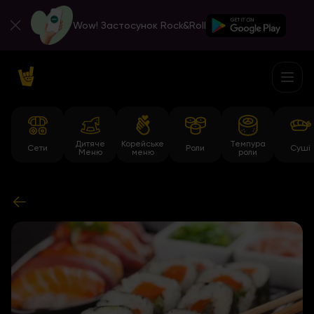
Wow! Застосунок Rock&Roll
Дитяче
Корейське
Темпура
Сети
Роли
Суші
Меню
меню
роли