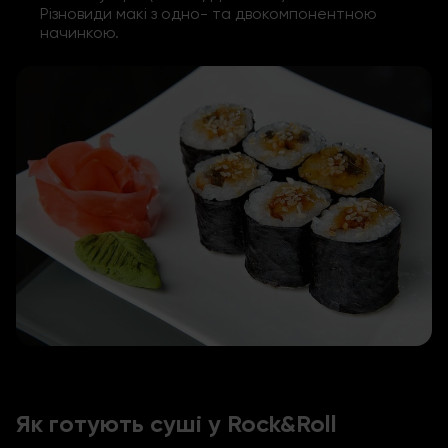
Різновиди макі з одно- та двокомпонентною
начинкою.
Як готують суші у Rock&Roll