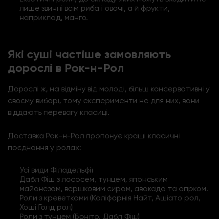
лише звичні всім риба і овочі, а й фрукти,
наприклад, манго.
Які суші частіше замовляють
дорослі в Рок-н-Рол
Дорослі ж, на відміну від молоді, більш консервативні у
своєму виборі, тому експерименти не для них, вони
віддають перевагу класиці.
Доставка Рок-н-Рол пропонує кращі класичні
поєднання у ролах:
Усі види Філадельфії
Дабл Фіш з лососем, тунцем, японським
майонезом, вершковим сиром, авокадо та огірком.
Роли з креветками (Каліфорнія Найт, Ашіато рол,
Хоші Голд рол)
Роли з тунцем (Боніто, Дабл Фіш)