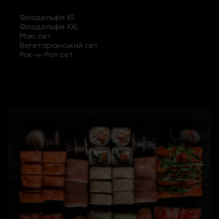
Філадельфія XS
Філадельфія XXL
Макі сет
Вегетаріанський сет
Рок-н-Рол сет