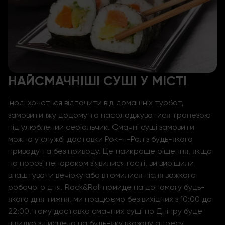
НАЙСМАЧНІШІ СУШІ У МІСТІ
Іноді хочеться відпочити від домашніх турбот,
замовити їжу додому та насолоджуватися трапезою
під улюблений серіальчик. Смачні
суші замовити
можна у службі доставки Рок-н-Рол з будь-якого
приводу та без приводу. Це найкраще рішення, якщо
на порозі ненароком з'явилися гості, ви вирішили
влаштувати вечірку або втомилися після важкого
робочого дня. Rock&Roll прийде на допомогу будь-
якого дня тижня, ми працюємо без вихідних з 10:00 до
22:00, тому доставка смачних суші по Дніпру буде
швидко здійснена на будь-яку вказану адресу.