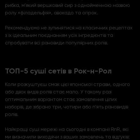
рибка, м'який вершковий сир з однойменною назвою
ролу «філадельфія», авокадо та огірок.
Рекомендуємо не зупинятися на класичних рецептах
з їх ідеальним поєднанням усіх інгредієнтів та
спробувати всі різновиди популярних ролів.
ТОП-5 суші сетів в Рок-н-Рол
Коли розкуштуєш смак цієї японської страви, одного
або двох видів ролів стає мало. У такому разі
оптимальним варіантом стає замовлення цілих
наборів, де зібрано три, чотири або п'ять різновидів
ролів.
Найкращі суші мережі на сьогодні в компанії RnR, які
ми визначили виходячи з ваших замовлень та відгуків: