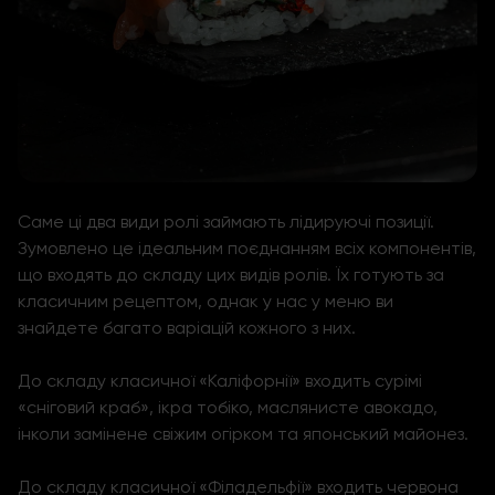
Саме ці два види ролі займають лідируючі позиції.
Зумовлено це ідеальним поєднанням всіх компонентів,
що входять до складу цих видів ролів. Їх готують за
класичним рецептом, однак у нас у меню ви
знайдете багато варіацій кожного з них.
До складу класичної «Каліфорнії» входить сурімі
«сніговий краб», ікра тобіко, маслянисте авокадо,
інколи замінене свіжим огірком та японський майонез.
До складу класичної «Філадельфії» входить червона