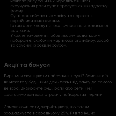
навколо рису та інших інгредієнтів. Після
скручування роли рулет пресується в квадратну
форму.
Суші-рол виймають із макісу та нарізають
порційними шматочками.
Готові роли кладуть в еко-ємності для подальшої
доставки.
У кожне замовлення обов'язковим додатковим
набором є: скибочки маринованого імбиру, васабі
та соусник із соєвим соусом
.
Акції та бонуси
Вирішили скуштувати
найсмачніші суші
? Замовити їх
ви можете у будь-який день тижня від ранку до самого
вечора. Вибирайте суші, роли або сети, і ми
доставимо вам ваші страви у найкоротші терміни.
Замовляючи сети, зверніть увагу, що так ви
заощаджуєте в середньому 25%. Ряд та інших