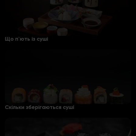
Що п`ють із суші
Скільки зберігаються суші