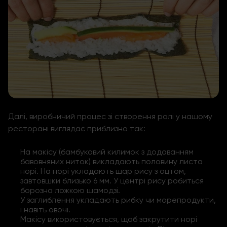
Далі, виробничий процес зі створення ролі у нашому
ресторані виглядає приблизно так:
На макісу (бамбуковий килимок з додаванням
бавовняних ниток) викладають половину листа
норі. На норі укладають шар рису з оцтом,
завтовшки близько 6 мм. У центрі рису робиться
борозна ложкою шамодзі.
У заглиблення укладають рибку чи морепродукти,
і навіть овочі.
Макісу використовується, щоб закрутити норі