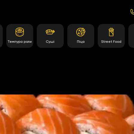
Темпура роли
Суші
Піца
Street Food