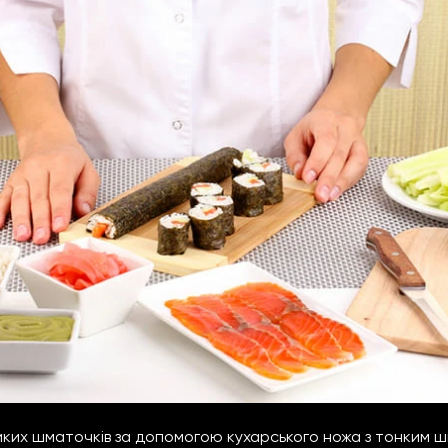
иких шматочків за допомогою кухарського ножа з тонким ш