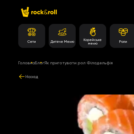
Корейське
Сети
Дитяче Меню
Роли
меню
Головна
Блог
Як приготувати рол Філадельфія
Назад