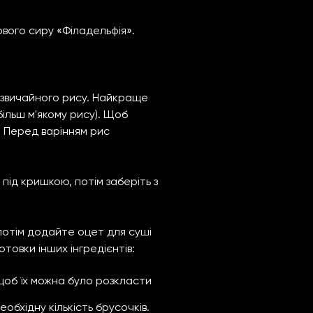
ового сиру «Філадельфія».
 звичайного рису. Найкраще
 більш м'якому рису). Щоб
. Перед варінням рис
під кришкою, потім заберіть з
 потім додайте оцет для суші
товки інших інгредієнтів:
щоб їх можна було розкласти
бхідну кількість брусочків.