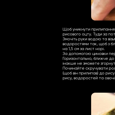
Щоб уникнути прилипання р
рисового оцту. Туди за п
Змочіть руки водою та віз
водоростями так, щоб з бл
на 1,5 см за лист норі.
За допомогою циновки пер
Горизонтально, ближче до 
інакше не зможете згорнут
Починайте скручувати рол
(щоб він прилипав) до рис
рису, водоростей та овочі