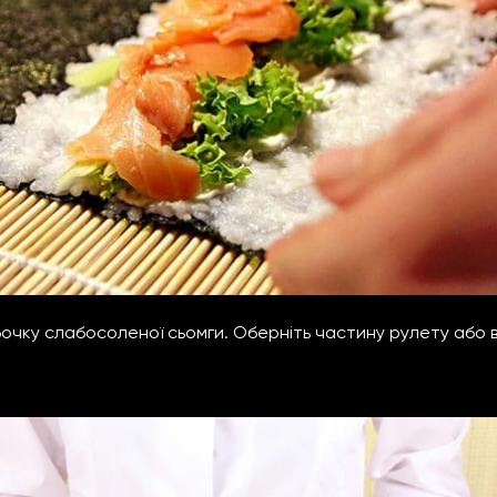
очку слабосоленої сьомги. Оберніть частину рулету або в