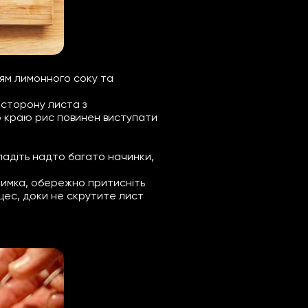
ням лимонного соку та
 сторону листа з
го краю рис повинен виступати
ладіть надто багато начинки,
лимка, обережно притисніть
оцес, доки не скрутите лист