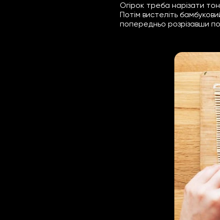
Огірок треба нарізати то
Потім вистеліть бамбукови
попередньо розрізавши по