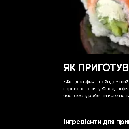
ЯК ПРИГОТУВ
«Філадельфія» - найвідоміший 
вершкового сиру Філадельфія
чарівності, роблячи його попу
Інгредієнти для пр