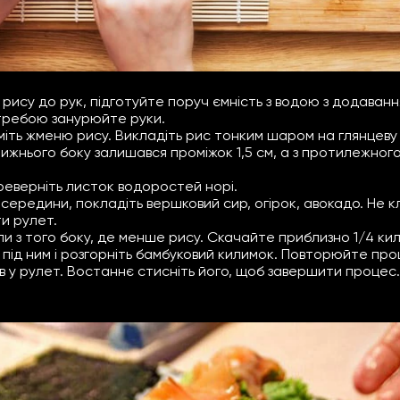
ису до рук, підготуйте поруч ємність з водою з додаван
отребою занурюйте руки.
ьміть жменю рису. Викладіть рис тонким шаром на глянцеву
ижнього боку залишався проміжок 1,5 см, а з протилежно
еверніть листок водоростей норі.
середини, покладіть вершковий сир, огірок, авокадо. Не к
и рулет.
и з того боку, де менше рису. Скачайте приблизно 1/4 ки
у під ним і розгорніть бамбуковий килимок. Повторюйте пр
в у рулет. Востаннє стисніть його, щоб завершити процес.