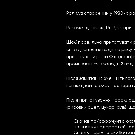
Рол був створений у 1980-х ро
Рекомендація від RnR, як приг
Щоб правильно приготувати р
співвідношення води та рису – 
приготувати роли Філадельфія
промивається в холодній воді
Після закипання зменшіть вого
вогню і дайте рису пропарити
Після приготування перекладі
(рисовий оцет, цукор, сіль), 
Скачайте/сформуйте охоло
по листку водоростей гори
Сьомгу наріжте скибочками