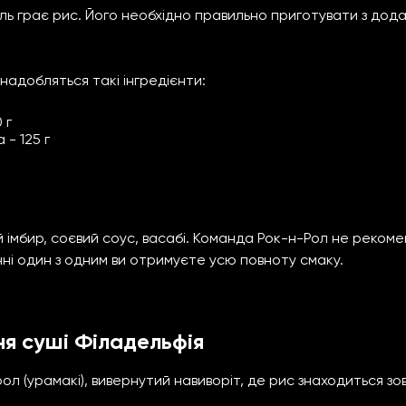
оль грає рис. Його необхідно правильно приготувати з дод
надобляться такі інгредієнти:
 г
 - 125 г
імбир, соєвий соус, васабі. Команда Рок-н-Рол не рекоме
нні один з одним ви отримуєте усю повноту смаку.
я суші Філадельфія
ол (урамакі), вивернутий навиворіт, де рис знаходиться зовн