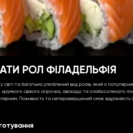
АТИ РОЛ ФІЛАДЕЛЬФІЯ
у світі та багатьма улюблений вид ролів, який є популярним
, хрумкого свіжого огірочка, авокадо та слабосоленого л
лярним. Поживність та неперевершений смак відрізняють Філ
иготування