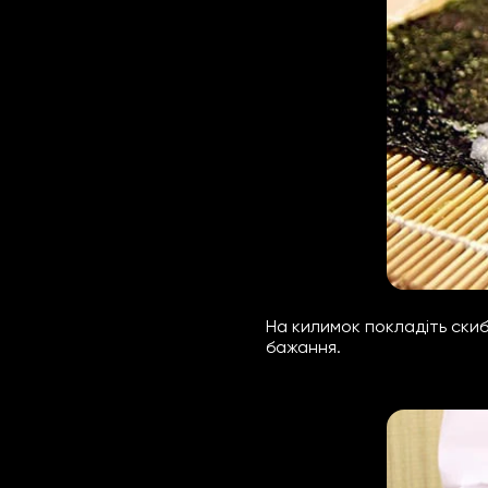
На килимок покладіть скиб
бажання.