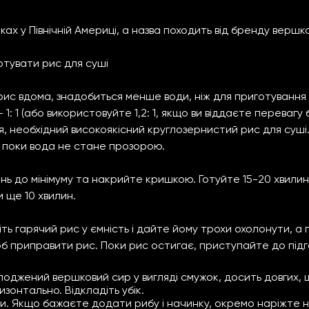
ках у Північній Америці, а назва походить від бренду вершк
отувати рис для суші
ис вдома, знадобиться менше води, ніж для приготування
1: 1 (або використовуйте 1,2: 1, якщо ви віддаєте перевагу
, необхідний високоякісний круглозернистий рис для суші
, поки вода не стане прозорою.
нь до мінімуму та накрийте кришкою. Готуйте 15-20 хвилин 
 ще 10 хвилин.
ть гарячий рис у ємність і дайте йому трохи охолонути, а
щоб приправити рис. Поки рис остигає, приступайте до підго
джений вершковий сир у вигляді смужок, досить довгих, 
зонтально. Відкладіть убік.
. Якщо бажаєте додати рибу і начинку, окремо наріжте нео