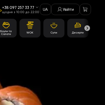
+38 097 257 33 77
UA
Увійти
щодня з 10:00 до 22:00
Боули та
WOK
Супи
Десерти
Акції
Салати