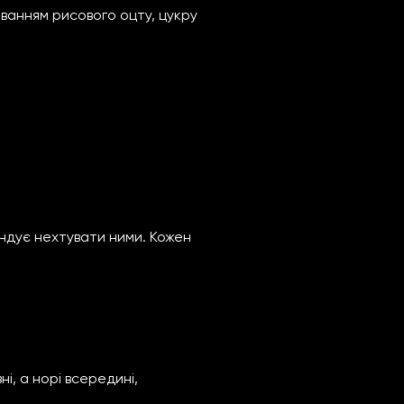
аванням рисового оцту, цукру
ндує нехтувати ними. Кожен
і, а норі всередині,