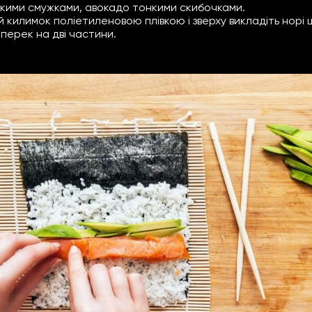
нкими смужками, авокадо тонкими скибочками.
й килимок поліетиленовою плівкою і зверху викладіть нор
перек на дві частини.