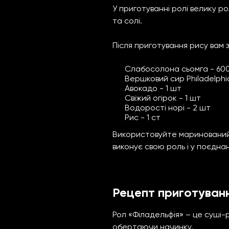
У приготуванні ролі велику р
та солі.
Після приготування рису вам з
Слабосолона сьомга - 600
Вершковий сир Philadelphia
Авокадо - 1 шт
Свіжий огірок - 1 шт
Водорості норі - 2 шт
Рис - 1 ст
Використовуйте маринований 
виконує свою роль і у поєдна
Рецепт приготуванн
Рол «Філадельфія» – це суші-р
обертаючи начинку.