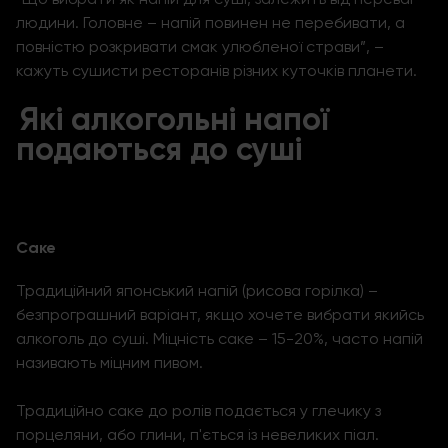
людини. Головне – напій повинен не перебивати, а
повністю розкривати смак улюбленої страви”, –
кажуть сушисти ресторанів різних куточків планети.
Які алкогольні напої
подаються до суші
Саке
Традиційний японський напій (рисова горілка) –
безпрограшний варіант, якщо хочете вибрати якийсь
алкоголь до суші. Міцність саке – 15-20%, часто напій
називають міцним пивом.
Традиційно саке до ролів подається у глечику з
порцеляни, або глини, п'ється із невеликих піал.