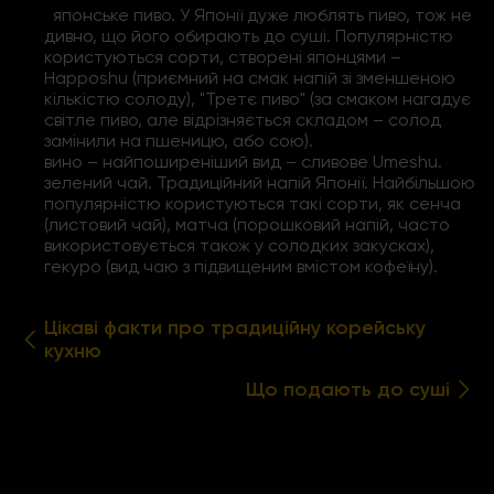
японське пиво. У Японії дуже люблять пиво, тож не
дивно, що його обирають до суші. Популярністю
користуються сорти, створені японцями –
Happoshu (приємний на смак напій зі зменшеною
кількістю солоду), "Третє пиво" (за смаком нагадує
світле пиво, але відрізняється складом – солод
замінили на пшеницю, або сою).
вино – найпоширеніший вид – сливове Umeshu.
зелений чай. Традиційний напій Японії. Найбільшою
популярністю користуються такі сорти, як сенча
(листовий чай), матча (порошковий напій, часто
використовується також у солодких закусках),
гекуро (вид чаю з підвищеним вмістом кофеїну).
Цікаві факти про традиційну корейську
кухню
Що подають до суші