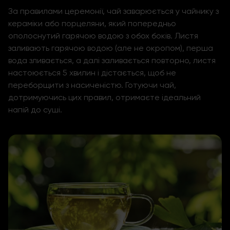
За правилами церемонії, чай заварюється у чайнику з
кераміки або порцеляни, який попередньо
ополоснутий гарячою водою з обох боків. Листя
заливають гарячою водою (але не окропом), перша
вода зливається, а далі заливається повторно, листя
настоюється 5 хвилин і дістається, щоб не
переборщити з насиченістю. Готуючи чай,
дотримуючись цих правил, отримаєте ідеальний
напій до суші.