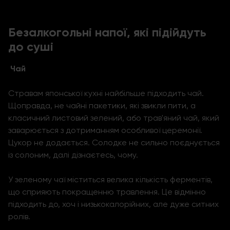
Безалкогольні напої, які підійдуть
до суші
Чай
Стравам японської кухні найбільше підходить чай.
Щоправда, не чайні пакетики, які звикли пити, а
класичний листовий зелений, або трав'яний чай, який
заварюється з дотриманням особливої ​​церемонії.
Цукор не додається. Солодке не сильно поєднується
із солоним, далі дізнаєтесь, чому.
У зеленому чаї міститься велика кількість ферментів,
що сприяють покращенню травлення. Це відмінно
підходить до, хоч і низькокалорійних, але дуже ситних
ролів.