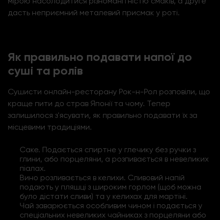
мірою насолодитися різноманітністю смаків, а друге
дасть неприємний металевий присмак у роті.
Як правильно подавати напої до
суші та ролів
Сушисти онлайн-ресторану Рок-н-Рол розповіли, що
краще пити до страв Японії та чому. Тепер
залишилося з'ясувати, як правильно подавати їх за
місцевими традиціями.
Саке. Подається спиртне у глечику без ручки з
глини, або порцеляни, а розпивається в невеликих
піалах.
Вино розливається в келихи. Сливовий напій
подають у пляшці з широким горлом (щоб можна
було дістати сливи) та у келихах для мартіні.
Чай заварюється особливим чином і подається у
спеціальних невеликих чайниках з порцеляни або