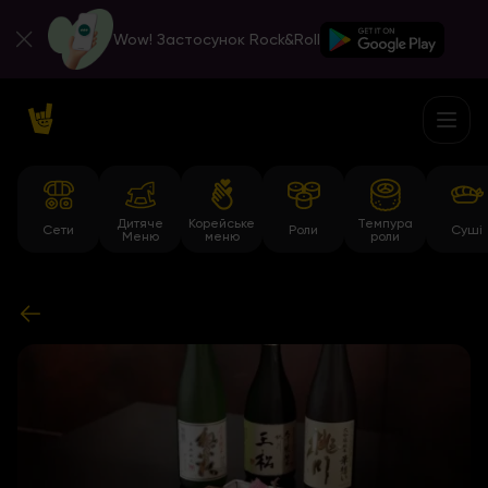
Wow! Застосунок Rock&Roll
Дитяче
Корейське
Темпура
Сети
Роли
Суші
Меню
меню
роли