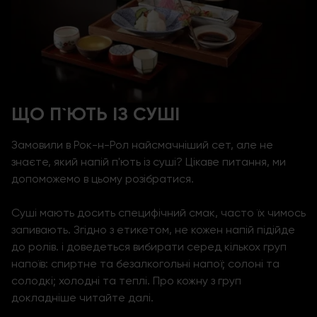
ЩО П`ЮТЬ ІЗ СУШІ
Замовили в Рок-н-Рол найсмачніший сет, але не
знаєте, який напій п'ють із суші? Цікаве питання, ми
допоможемо в цьому розібратися.
Суші мають досить специфічний смак, часто їх чимось
запивають. Згідно з етикетом, не кожен напій підійде
до ролів. і доведеться вибирати серед кількох груп
напоїв:
спиртне та безалкогольні напої; солоні та
солодкі; холодні та теплі. Про кожну з груп
докладніше читайте далі.