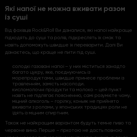
Які напої не можна вживати разом
із суші
Від фахівців Rock&Roll Ви дізналися, які напої найкраще
підходять до суші та ролів, підкреслять їх смак та
навіть допоможуть швидше їх переварити. Далі Ви
дізнаєтесь, що краще не пити під суші.
солодкі газовані напої – у них міститься занадто
багато цукру, яке, поєднуючись із
морепродуктами, швидше принесе проблеми із
травленням, замість насолоди.
кисломолочні продукти та молоко – цей пункт
навіть не підлягає поясненню, самі розумієте чому.
міцний алкоголь – горілку, коньяк не прийнято
вживати з ролами, у японських традиціях роли не
їдять із міцним спиртним.
Також не найкращим варіантом будуть темне пиво та
червоне вино. Перше – гіркотою не дасть повною