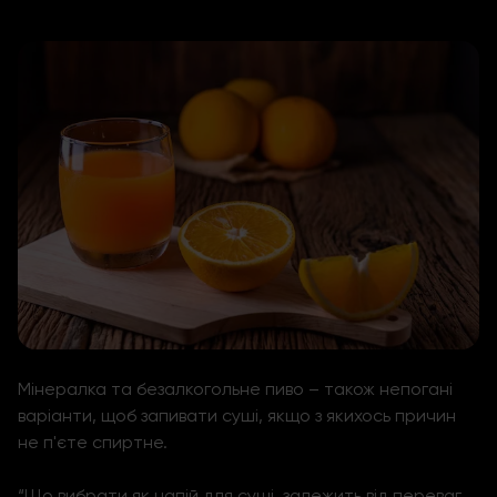
Мінералка та безалкогольне пиво – також непогані
варіанти, щоб запивати суші, якщо з якихось причин
не п'єте спиртне.
“Що вибрати як напій для суші, залежить від переваг