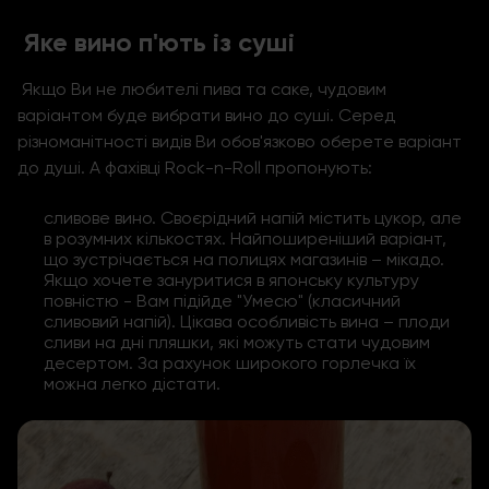
Яке вино п'ють із суші
Якщо Ви не любителі пива та саке, чудовим
варіантом буде вибрати вино до суші. Серед
різноманітності видів Ви обов'язково оберете варіант
до душі. А фахівці Rock-n-Roll пропонують:
сливове вино. Своєрідний напій містить цукор, але
в розумних кількостях. Найпоширеніший варіант,
що зустрічається на полицях магазинів – мікадо.
Якщо хочете зануритися в японську культуру
повністю - Вам підійде "Умесю" (класичний
сливовий напій). Цікава особливість вина – плоди
сливи на дні пляшки, які можуть стати чудовим
десертом. За рахунок широкого горлечка їх
можна легко дістати.