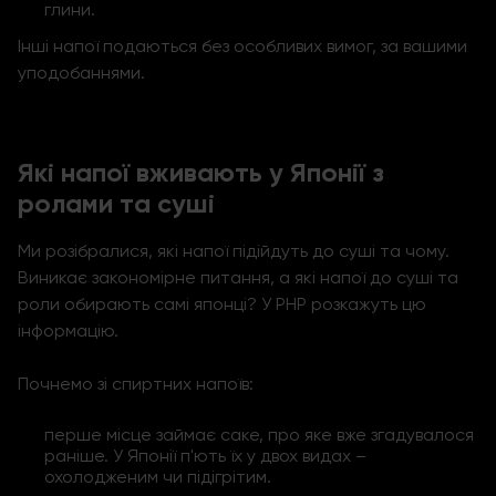
глини.
Інші напої подаються без особливих вимог, за вашими
уподобаннями.
Які напої вживають у Японії з
ролами та суші
Ми розібралися, які напої підійдуть до суші та чому.
Виникає закономірне питання, а які напої до суші та
роли обирають самі японці? У РНР розкажуть цю
інформацію.
Почнемо зі спиртних напоїв:
перше місце займає саке, про яке вже згадувалося
раніше. У Японії п'ють їх у двох видах –
охолодженим чи підігрітим.