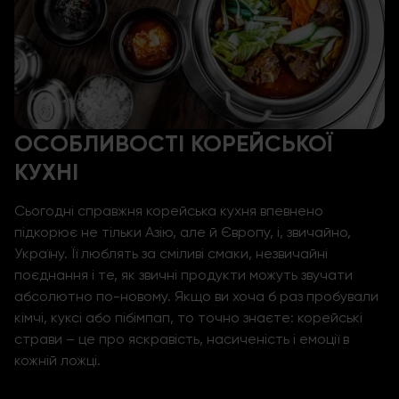
ОСОБЛИВОСТІ КОРЕЙСЬКОЇ
КУХНІ
Сьогодні справжня
корейська кухня
впевнено
підкорює не тільки Азію, але й Європу, і, звичайно,
Україну. Її люблять за сміливі смаки, незвичайні
поєднання і те, як звичні продукти можуть звучати
абсолютно по-новому. Якщо ви хоча б раз пробували
кімчі, куксі або пібімпап, то точно знаєте: корейські
страви – це про яскравість, насиченість і емоції в
кожній ложці.