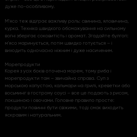
дуже по-особливому.
М'ясо теж відіграє важливу роль: свинина, яловичина,
курка. Техніка швидкого обсмажування на сильному
вогні зберігає соковитість і аромат. Згадайте булгогі:
м'ясо маринується, потім швидко готується – і
виходить одночасно ніжним і дуже насиченим.
Морепродукти
Корея з усіх боків оточена морем, тому риба і
морепродукти там – звичайна справа. Суп з
морською капустою, кальмари на грилі, креветки або
восьминіг в гострому соусі – все це подають з рисом,
локшиною і овочами. Головне правило просте:
продукти повинні бути свіжими, тоді смак виходить
яскравим і натуральним.