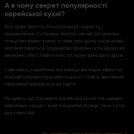
А в чому секрет популярності
корейської кухні?
Все дуже просто. Вона поєднує і користь, і
задоволення. У стравах багато овочів, натуральні
спеції без зайвої «хімії», а смак при цьому насичений і
запам'ятовується. Її однаково приємно їсти вдома за
вечерею або ставити на стіл, коли приходять друзі.
І, звичайно, корейська їжа завжди виглядає ефектно:
яскраві кольори, красива подача – навіть звичайний
обід перетворюється на свято.
Не дивно, що справжня корейська кухня так швидко
завойовує серця – в ній поєдналися смак, простота і
дух самої Азії.