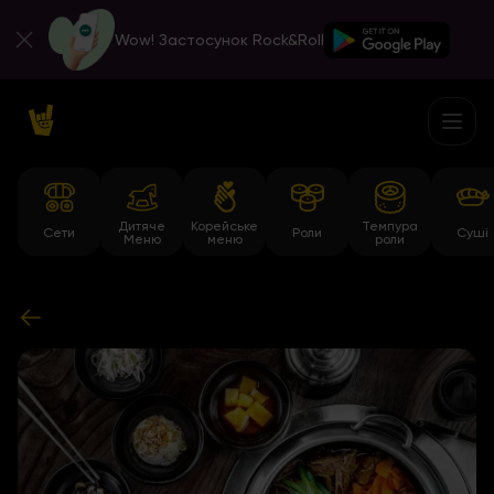
Wow! Застосунок Rock&Roll
Дитяче
Корейське
Темпура
Сети
Роли
Суші
Меню
меню
роли