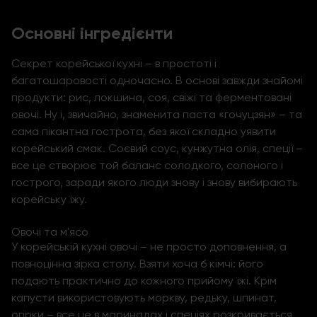
Основні інгредієнти
Секрет корейської кухні – в простоті і
багатошаровості одночасно. В основі завжди знайомі
продукти: рис, локшина, соя, свіжі та ферментовані
овочі. Ну і, звичайно, знаменита паста «гочуцзян» – та
сама пікантна гострота, без якої складно уявити
корейський смак. Соєвий соус, кунжутна олія, спеції –
все це створює той баланс солодкого, солоного і
гострого, заради якого люди знову і знову вибирають
корейську їжу.
Овочі та м'ясо
У корейській кухні овочі – не просто доповнення, а
повноцінна зірка столу. Взяти хоча б кімчі: його
подають практично до кожного прийому їжі. Крім
капусти використовують моркву, редьку, шпинат,
огірки – все це в маринадах і спеціях розкривається