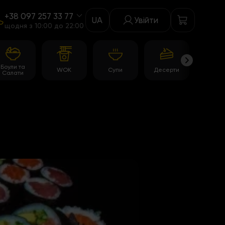
+38 097 257 33 77
UA
Увійти
щодня з 10:00 до 22:00
Боули та
WOK
Супи
Десерти
Акції
Салати