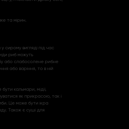
ке та мірин.
 у сирому вигляді під час
види риб можуть
рибу або слабосолене рибне
ня або варіння, то в ній
 бути кальмари, мідії,
вуватися як прикрасою, так і
иби. Це може бути ікра
яду. Також є суші для