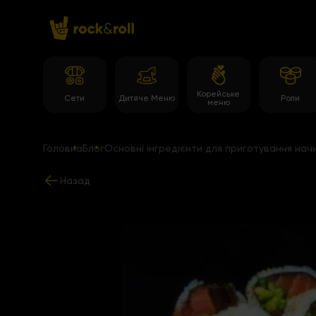
Корейське
Сети
Дитяче Меню
Роли
меню
Головна
Блог
Основні інгредієнти для приготування начи
Назад