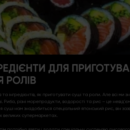
РЕДІЄНТИ ДЛЯ ПРИГОТУВ
 РОЛІВ
в та інгредієнтів, як приготувати
суші
та
роли
. Але всі ми 
і. Риба, різні морепродукти, водорості та рис – це невід'
суші нам знадобиться спеціальний японський рис, він зазв
іх великих супермаркетах.
м потрібно взяти і додати спеціальну суспензію рисового о