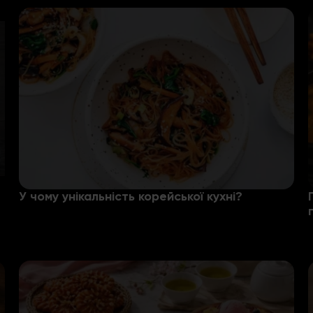
У чому унікальність корейської кухні?