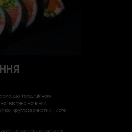
АННЯ
знаємо, що традиційною
ємна частина начинки.
ичай круглозернистий, і його
цту, і покласти дрібку солі,