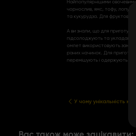
Найпопулярнішими овочевими 
чорнослив, ямс, тофу, лопух г
та кукурудза. Для фруктової
А ви знали, що для приготуван
підсолоджують та укладають ом
омлет використовують замість
різних начинок. Для приготува
перемішують і одержують чуд
У чому унікальність кор
Вас також може зацікавити: