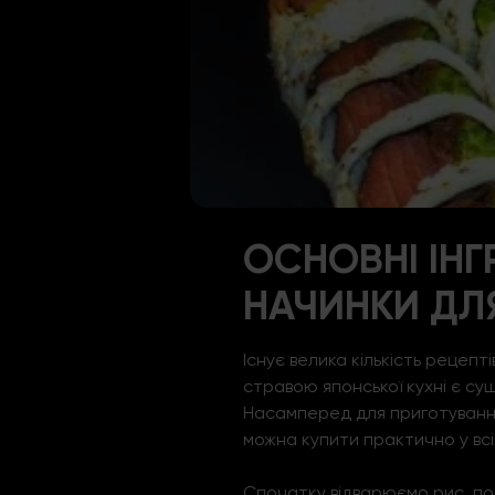
ОСНОВНІ ІНГ
НАЧИНКИ ДЛЯ
Існує велика кількість рецепті
стравою японської кухні є суш
Насамперед для приготування 
можна купити практично у вс
Спочатку відварюємо рис, поті