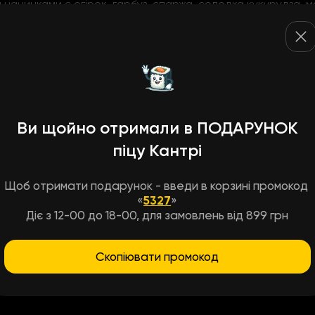
начинками є огірок, гарбуз, спаржа, солодка кукурудза, 
обо, квашена соя. Хоча з цього списку найчастіше зустріча
 начинки використовують авокадо та чорнослив.
ня суші можуть використовувати і яйця? Японці роблять омл
лет прямокутної форми в кілька шарів. Він називається "Т
 водоростей. Щоб надати рисові форму, зробивши його у в
ння «Тамагоякі» беруть японський майонез, яйця, цукор та 
Ви щойно отримали в ПОДАРУНОК
овий омлет.
піцу Кантрі
Щоб отримати подарунок - введи в корзині промокод
«
5327
»
Діє з 12-00 до 18-00, для замовлень від 899 грн
ейської кухні?
Хороша послуга - замов
Скопіювати промокод