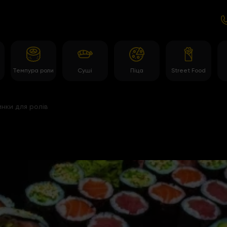
Темпура роли
Суші
Піца
Street Food
нки для ролів