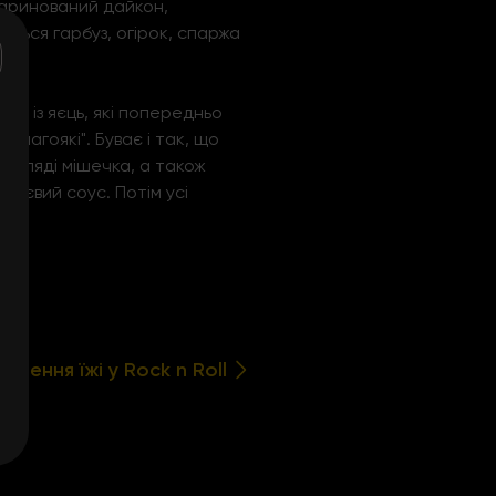
маринований дайкон,
ється гарбуз, огірок, спаржа
ет із яєць, які попередньо
амагоякі". Буває і так, що
игляді мішечка, а також
соєвий соус. Потім усі
лення їжі у Rock n Roll