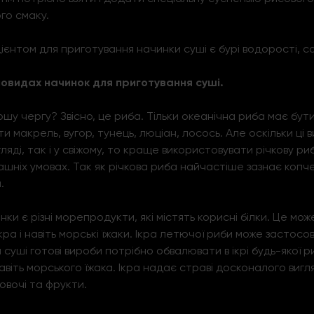
го смаку.
ієнтом для приготування начинки суші є бурі водорості, са
новидах начинок для приготування суші.
у чергу? Звісно, ​​це риба. Тільки океанічна риба має бути
и макрель, вугор, тунець, люціан, лосось. Але оскільки ці 
гляді, так і у свіжому, то краще використовувати річкову 
машніх умовах. Так як річкова риба найчастіше зазнає копчен
.
и є різні морепродукти, які містять корисні білки. Це може
ра і навіть морські їжаки. Ікра летючої риби може застосо
суші готові вироби потрібно обвалювати в ікрі будь-якої р
навіть морського їжака. Ікра надає страві досконалого вигл
овочі та фрукти.