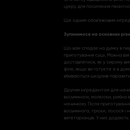
цукру для посилення пікантно
Ще одним обов'язковим інгред
Зупинимося на основних різ
Що вам спадає на думку в перш
приготування суші. Можна взят
доставлятися, як у сирому ви
філе, якщо ви готуєте їх в до
вбиваються шкідливі паразити
Другим інгредієнтом для начинк
восьминоги, молюски, рибна ік
начинкою. Після приготування 
восьминога, тріски, лосося і 
вегетаріанців. У них додають 