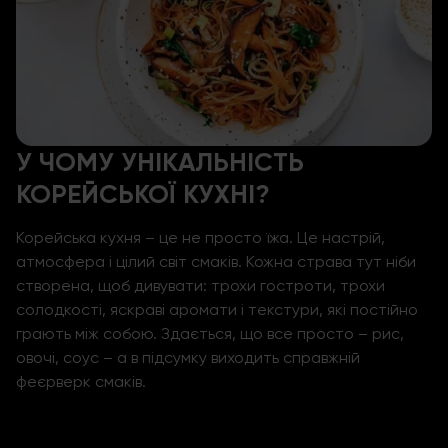
У ЧОМУ УНІКАЛЬНІСТЬ
КОРЕЙСЬКОЇ КУХНІ?
Корейська кухня – це не просто їжа. Це настрій,
атмосфера і цілий світ смаків. Кожна страва тут ніби
створена, щоб дивувати: трохи гостроти, трохи
солодкості, яскраві аромати і текстури, які постійно
грають між собою. Здається, що все просто – рис,
овочі, соус – а в підсумку виходить справжній
феєрверк смаків.