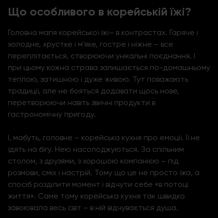
Що особливого в корейській їжі?
Головна магія
корейської їжі
– в контрастах. Гаряче і
холодне, хрустке і м'яке, гостре і ніжне – все
переплітається, створюючи унікальні поєднання. І
при цьому кожна страва залишається по-домашньому
теплою, затишною і дуже живою. Тут поважають
традиції, але не бояться додавати щось нове,
перетворюючи навіть звичні продукти в
гастрономічну пригоду.
І, мабуть, головне – корейська кухня про емоції. Її не
їдять на бігу. Нею насолоджуються. За спільним
столом, з друзями, з хорошою компанією – під
розмови, сміх і настрій. Тому що це не просто їжа, а
спосіб розділити момент і відчути себе «в потоці
життя». Саме тому корейська кухня так швидко
завоювала весь світ – в ній відчувається душа.