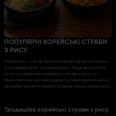
ПОПУЛЯРНІ КОРЕЙСЬКІ СТРАВИ
З РИСУ
У Кореї рис — це не просто нудний гарнір на тарілці,
а справжній культ і основа всього. Якщо ви шукаєте
ситні та незвичайні
корейські страви
з рису, то
приготуйтеся: рис вміє дивувати, перетворюючись зі
звичайної крупи на зухвалі та дуже смачні делікатеси.
Традиційні корейські страви з рису