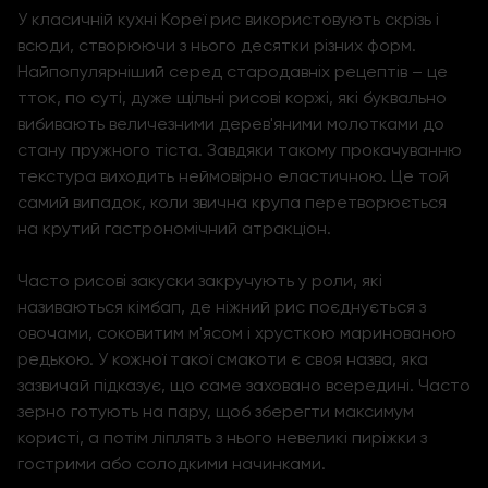
У класичній кухні Кореї рис використовують скрізь і
всюди, створюючи з нього десятки різних форм.
Найпопулярніший серед стародавніх рецептів – це
тток, по суті, дуже щільні рисові коржі, які буквально
вибивають величезними дерев'яними молотками до
стану пружного тіста. Завдяки такому прокачуванню
текстура виходить неймовірно еластичною. Це той
самий випадок, коли звична крупа перетворюється
на крутий гастрономічний атракціон.
Часто рисові закуски закручують у
роли
, які
називаються кімбап, де ніжний рис поєднується з
овочами, соковитим м'ясом і хрусткою маринованою
редькою. У кожної такої смакоти є своя назва, яка
зазвичай підказує, що саме заховано всередині. Часто
зерно готують на пару, щоб зберегти максимум
користі, а потім ліплять з нього невеликі пиріжки з
гострими або солодкими начинками.