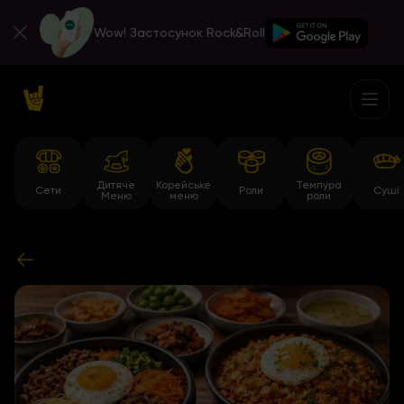
Wow! Застосунок Rock&Roll
Дитяче
Корейське
Темпура
Сети
Роли
Суші
Меню
меню
роли