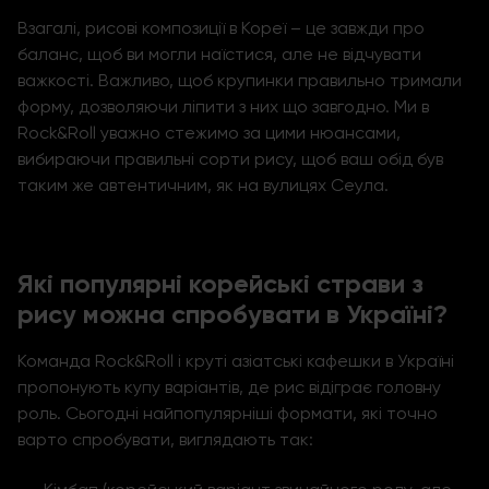
Взагалі, рисові композиції в Кореї – це завжди про
баланс, щоб ви могли наїстися, але не відчувати
важкості. Важливо, щоб крупинки правильно тримали
форму, дозволяючи ліпити з них що завгодно. Ми в
Rock&Roll
уважно стежимо за цими нюансами,
вибираючи правильні сорти рису, щоб ваш обід був
таким же автентичним, як на вулицях Сеула.
Які популярні корейські страви з
рису можна спробувати в Україні?
Команда Rock&Roll і круті азіатські кафешки в Україні
пропонують купу варіантів, де рис відіграє головну
роль. Сьогодні найпопулярніші формати, які точно
варто спробувати, виглядають так: