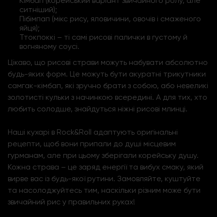
Кімбап (корейський варіант звичайного ролу, але
ситніший);
Пібімпап (мікс рису, яловичини, овочів і смаженого
яйця);
Ттокпоккі – ті самі рисові палички в густому й
вогняному соусі.
Цікаво, що рисові страви можуть набувати абсолютно
будь-яких форм. Це можуть бути акуратні трикутники
самгак-кімбап, які зручно брати з собою, або невеликі
золотисті кульки з начинкою всередині. А для тих, хто
любить солодше, знайдуться ніжні рисові млинці.
Наші кухарі в Rock&Roll адаптують оригінальні
рецепти, щоб вони припали до душі місцевим
гурманам, але при цьому зберігали корейську душу.
Кожна страва – це заряд енергії та вибух смаку, який
вирве вас із будь-якої рутини. Замовляйте, куштуйте
та насолоджуйтесь тим, наскільки різним може бути
звичайний рис у правильних руках!