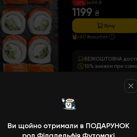
1499 ₴
-20%
1199
₴
Хочу
+60 ₴
кешбек
БЕЗКОШТОВНА достав
10% знижки при само
Склад:
Філадельфія з вугрем
вугор, сир філадельфія, огір
Філадельфія з тигровою к
Ви щойно отримали в ПОДАРУНОК
креветка тигрова, сир філад
водорості норі, рис японсь
рол Філадельфія Футомакі