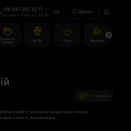
+38 097 257 33 77
UA
Увійти
щодня з 10:00 до 22:00
Боули та
WOK
Супи
Десерти
Акції
Салати
ій
0
·
0 оцінок
філадельфія з тигровою креветкою і манго
,
льфия з манго,
філадельфія