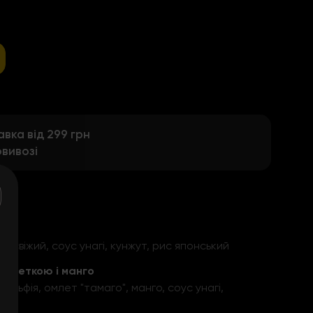
ка від 299 грн
вивозі
ок свіжий, соус унагі, кунжут, рис японський
реветкою і манго
ельфія, омлет "тамаго", манго, соус унагі,
кий