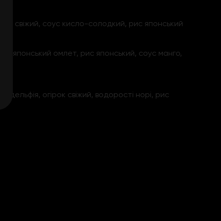
гірок свіжий, соус кисло-солодкий, рис японський
фія, японський омлет, рис японський, соус манго,
адельфія, огірок свіжий, водорості норі, рис