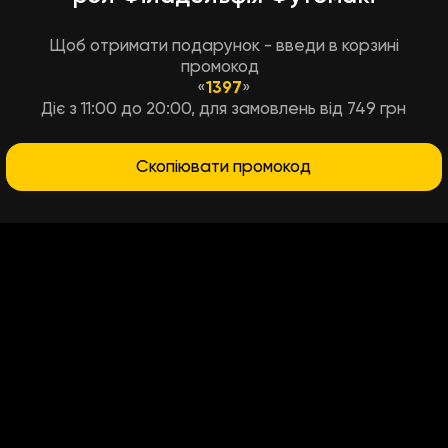
Філадельфія з тунцем
Щоб отримати подарунок - введи в корзині
тунець, сир філадельфія, о
промокод
Філадельфия з манго
«
1397
»
Діє з 11:00 до 20:00, для замовлень від 749 грн
огірок свіжий, сир філадель
манго
Скопіювати промокод
Філадельфія
лосось атлантичний, сир філ
японський