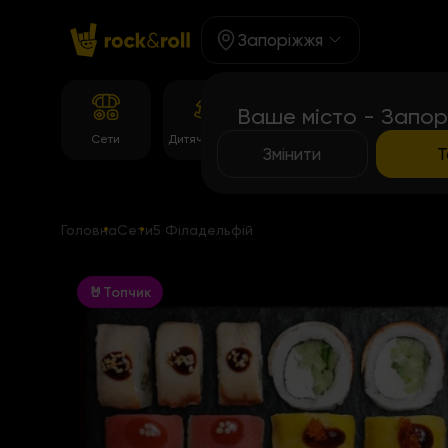
Запоріжжя
Ваше місто - Запор
Корейське
Сети
Дитяче Меню
Темпура рол
меню
Змінити
Т
Головна
Сети
5 Філадельфій
🤘Топчик