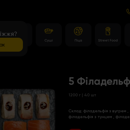
іжжя?
и
Роли
Суші
Піца
Street Food
ак
5 Філадельф
1200 г | 40 шт
Склад:
філадельфія з вугрем
,
філадельфія з тунцем
, філаде