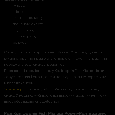
тунець;
огірок;
сир філадельфія;
японський омлет;
соус спайсі;
лосось гриль;
кальмари.
Ситно, смачно та просто незабутньо. Усе тому, що наші
кухарі старанно працюють, створюючи смачні страви, які
порадують ваші смакові рецептори.
Поєднання інгредієнтів ролу Каліфорнія Fish Mix не тільки
дарує позитивні емоції, але й насичує організм корисними
мікроелементами.
Замовте рол
окремо, або підберіть додаткові страви до
смаку. У нашій службі доставки широкий асортимент, тому
щось обов'язково сподобається.
Рол Каліфорнія Fish Mix від Рок-н-Рол додому,