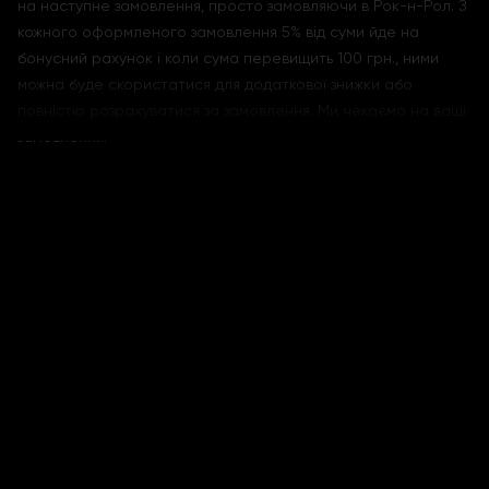
на наступне замовлення, просто замовляючи в Рок-н-Рол. З
кожного оформленого замовлення 5% від суми йде на
бонусний рахунок і коли сума перевищить 100 грн., ними
можна буде скористатися для додаткової знижки або
повністю розрахуватися за замовлення. Ми чекаємо на ваші
замовлення.