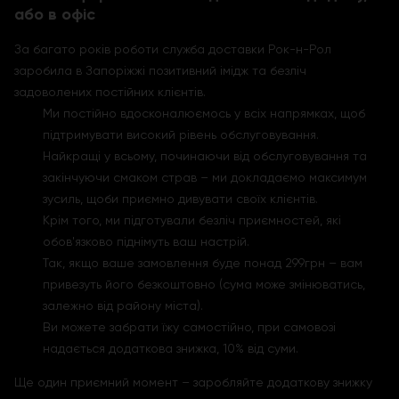
або в офіс
За багато років роботи служба доставки Рок-н-Рол
заробила в Запоріжжі позитивний імідж та безліч
задоволених постійних клієнтів.
Ми постійно вдосконалюємось у всіх напрямках, щоб
підтримувати високий рівень обслуговування.
Найкращі у всьому, починаючи від обслуговування та
закінчуючи смаком страв – ми докладаємо максимум
зусиль, щоби приємно дивувати своїх клієнтів.
Крім того, ми підготували безліч приємностей, які
обов'язково піднімуть ваш настрій.
Так, якщо ваше замовлення буде понад 299грн – вам
привезуть його безкоштовно (сума може змінюватись,
залежно від району міста).
Ви можете забрати їжу самостійно, при самовозі
надається додаткова знижка, 10% від суми.
Ще один приємний момент – заробляйте додаткову знижку