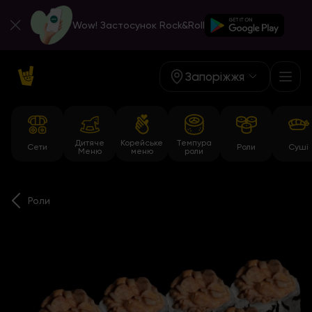
Wow! Застосунок Rock&Roll
Запоріжжя
Дитяче
Корейське
Темпура
Сети
Роли
Суші
Меню
меню
роли
Роли