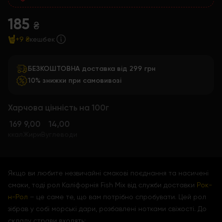
185
₴
+9 ₴
кешбек
БЕЗКОШТОВНА доставка від 299 грн
10% знижки при самовивозі
Харчова цінність на 100г
169
9,00
14,00
ккал
Жири
Вуглеводи
Якщо ви любите незвичайні смакові поєднання та насичені
смаки, тоді рол Каліфорнія Fish Mix від служби доставки
Рок-
н-Рол
– це саме те, що вам потрібно спробувати. Цей рол
зібрав у собі морські дари, розбавлені нотками свіжості. До
складу страви входять: