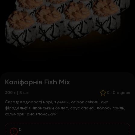
Каліфорнія Fish Mix
300 г | 8 шт
0
·
0 оцінок
Склад:
водорості норі, тунець, огірок свіжий, сир
філадельфія, японський омлет, соус спайсі, лосось гриль,
кальмари, рис японський
0