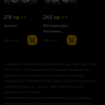
219
265
₴
₴
+11 ₴
+13 ₴
Акі рол
Філадельфія з
копченим
лососем
230 г | 8 шт
230 г | 8 шт
Італійська піца Каприкоза (Запоріжжя) від служби доставки
Рок-н-Рол – це поєднання старовинних традицій, що
передаються з покоління в покоління, із сучасними
тенденціями та компонентами. Ідеальний мікс простих та
смачних продуктів – ось що таке піца Каприкоза з
доставкою у Запоріжжі.
Збалансований склад страви включає шинку, печериці,
болгарський перець. Кільця червоної цибулі Марс, соус