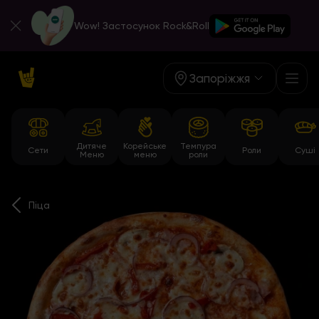
Wow! Застосунок Rock&Roll
Запоріжжя
Дитяче
Корейське
Темпура
Сети
Роли
Суші
Меню
меню
роли
Піца