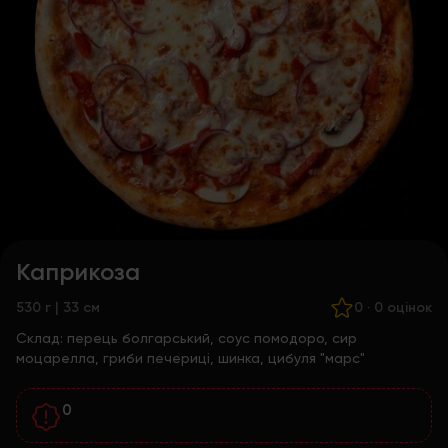
Каприкоза
530 г | 33 см
0
·
0 оцінок
Склад:
перець болгарський, соус помодоро, сир
моцарелла, гриби печериці, шинка, цибуля "марс"
0