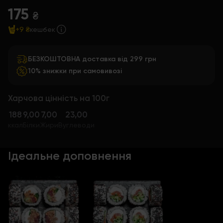
175
₴
+9 ₴
кешбек
БЕЗКОШТОВНА доставка від 299 грн
10% знижки при самовивозі
Харчова цінність на 100г
188
9,00
7,00
23,00
ккал
Білки
Жири
Вуглеводи
Ідеальне доповнення