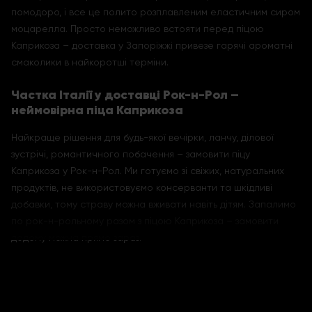
помодоро, і все це полито розплавленим еластичним сиром
моцарелла. Просто неможливо встояти перед піцою
Каприкоза – доставка у Запоріжжі привезе гарячі ароматні
смаколики в найкоротші терміни.
Частка Італії у доставці Рок-н-Рол –
неймовірна піца Каприкоза
Найкраще рішення для будь-якої вечірки, ланчу, ділової
зустрічі, романтичного побачення – замовити піцу
Каприкоза у Рок-н-Рол. Ми готуємо зі свіжих, натуральних
продуктів, не використовуємо консерванти та шкідливі
добавки, тому страву можна вживати навіть дітям. Запалимо
по рок-н-рольному разом з піцою Каприкоза – замовити
додому можна прямо зараз.