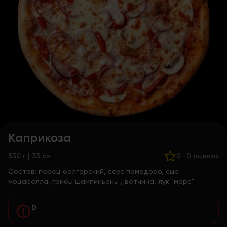
Каприкоза
530 г | 33 см
0
·
0 оценок
Состав:
перец болгарский, соус помодоро, сыр
моцарелла, грибы шампиньоны , ветчина, лук "марс"
0