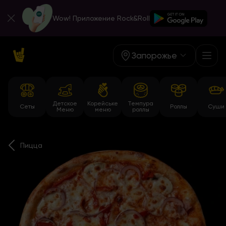
Wow! Приложение Rock&Roll
Запорожье
Детское
Корейське
Темпура
Сеты
Роллы
Суши
Меню
меню
роллы
Пицца