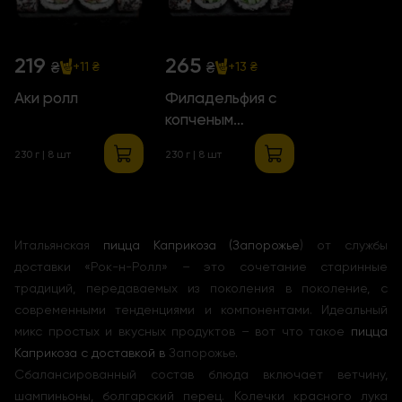
219
265
₴
₴
+11 ₴
+13 ₴
Аки ролл
Филадельфия с
копченым
лососем
230 г | 8 шт
230 г | 8 шт
Итальянская
пицца Каприкоза (Запорожье
) от службы
доставки «Рок-н-Ролл» – это сочетание старинные
традиций, передаваемых из поколения в поколение, с
современными тенденциями и компонентами. Идеальный
микс простых и вкусных продуктов – вот что такое
пицца
Каприкоза с доставкой в
Запорожье
.
Сбалансированный состав блюда включает ветчину,
шампиньоны, болгарский перец. Колечки красного лука