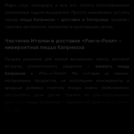
Марс, соус помодоро, и все это полито расплавленным
эластичным сыром моцарелла. Просто невозможно устоять
перед
пицца Каприкоза – доставка в Запорожье
привезет
горячее ароматное лакомство в кратчайшие сроки.
Частичка Италии в доставке «Рок-н-Ролл» -
невероятная пицца Каприкоза
Лучшее решение для любой вечеринки, ланча, деловой
встречи, романтичного свидания –
заказать пиццу
Каприкоза
в «Рок-н-Ролл». Мы готовим из свежих,
натуральных продуктов, не используем консерванты и
вредные добавки, поэтому блюдо можно безбоязненно
употреблять даже детям. Зажжем по рок-н-ролльному
вместе с
пицца Каприкоза – заказать на дом
можно прямо
сейчас.