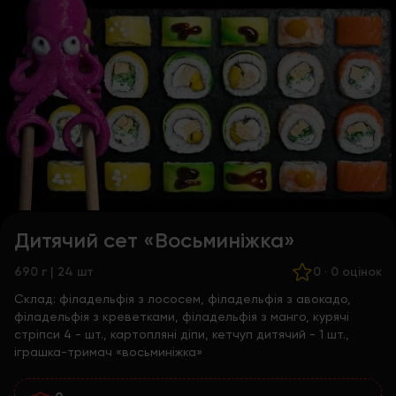
Дитячий сет «Восьминіжка»
690 г | 24 шт
0
·
0 оцінок
Склад:
філадельфія з лососем, філадельфія з авокадо,
філадельфія з креветками, філадельфія з манго, курячі
стріпси 4 - шт., картопляні діпи, кетчуп дитячий - 1 шт.,
іграшка-тримач «восьминіжка»