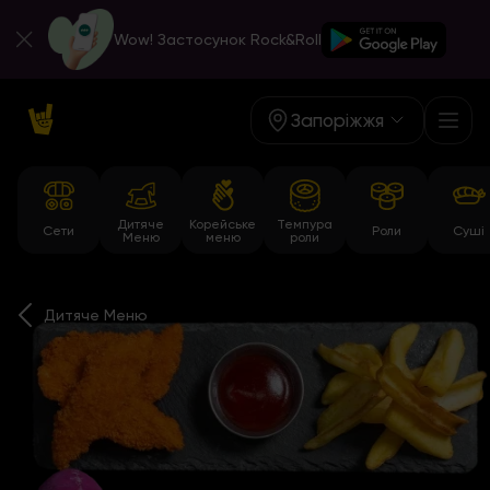
Wow! Застосунок Rock&Roll
Запоріжжя
Дитяче
Корейське
Темпура
Сети
Роли
Суші
Меню
меню
роли
Дитяче Меню