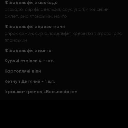
Філадельфія з авокадо
авокадо, сир філадельфія, соус унагі, японський
омлет, рис японський, манго
Філадельфія з креветками
огірок свіжий, сир філадельфія, креветка тигрова, рис
японський
Філадельфія з манго
Курячі стріпси 4 - шт.
Картопляні діпи
Кетчуп Дитячий - 1 шт.
Іграшка-тримач «Восьминіжка»