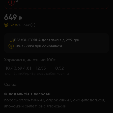
0
649
₴
+32 ₴
кешбек
БЕЗКОШТОВНА доставка від 299 грн
10% знижки при самовивозі
Харчова цінність на 100г
110.4
3,69
4,81
12,55
0,52
ккал
Білки
Жири
Вуглеводи
Клітковина
Склад:
Філадельфія з лососем
лосось атлантичний, огірок свіжий, сир філадельфія,
японський омлет, рис японський