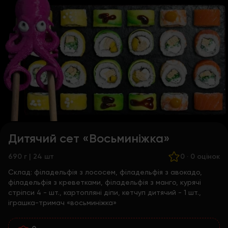
Дитячий сет «Восьминіжка»
690 г | 24 шт
0
·
0 оцінок
Склад:
філадельфія з лососем, філадельфія з авокадо,
філадельфія з креветками, філадельфія з манго, курячі
стріпси 4 - шт., картопляні діпи, кетчуп дитячий - 1 шт.,
іграшка-тримач «восьминіжка»