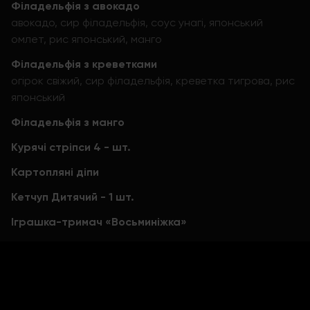
Філадельфія з авокадо
авокадо, сир філадельфія, соус унагі, японський
омлет, рис японський, манго
Філадельфія з креветками
огірок свіжий, сир філадельфія, креветка тигрова, рис
японський
Філадельфія з манго
Курячі стріпси 4 - шт.
Картопляні діпи
Кетчуп Дитячий - 1 шт.
Іграшка-тримач «Восьминіжка»