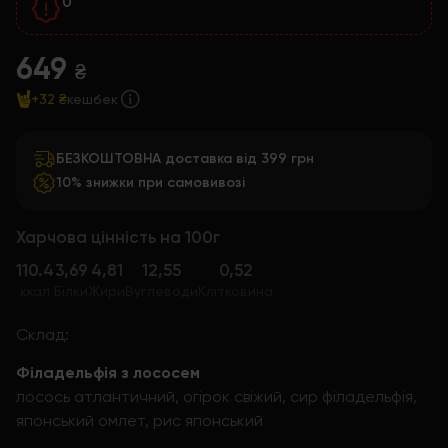
0
649
₴
+32 ₴
кешбек
БЕЗКОШТОВНА доставка від 399 грн
10% знижки при самовивозі
Харчова цінність на 100г
110.4
3,69
4,81
12,55
0,52
ккал
Білки
Жири
Вуглеводи
Клітковина
Склад:
Філадельфія з лососем
лосось атлантичний, огірок свіжий, сир філадельфія,
японський омлет, рис японський