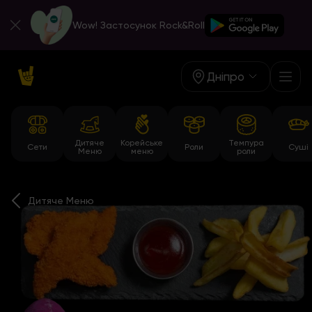
Wow! Застосунок Rock&Roll
Дніпро
Дитяче
Корейське
Темпура
Сети
Роли
Суші
Меню
меню
роли
Дитяче Меню